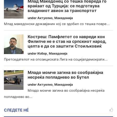
Млад Македонец со тешка повреда го
враќаат од Турција: се подготвува
владиниот авион за транспортот
under
Актуелно
,
Македонија
Млад македонски државјанин кој се здобил со тешка повре...
Костреш: Памфлетот со навреди кон
Филипче не е став на српскиот народ,
целта е да се заштити Стоиљковиќ
under
Избор
,
Македонија
Претседателот на опозициската Лига на социјалдемократи...
Младо момче загина во сообраќајна
несреќа попладнево во Бутел
under
Актуелно
,
Македонија
Младо момче загина во сообраќајна несреќа
попладнево во...
СЛЕДЕТЕ НÉ