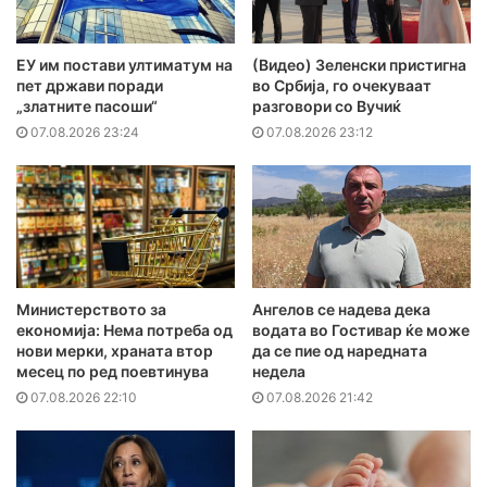
ЕУ им постави ултиматум на
(Видео) Зеленски пристигна
пет држави поради
во Србија, го очекуваат
„златните пасоши“
разговори со Вучиќ
07.08.2026 23:24
07.08.2026 23:12
Министерството за
Ангелов се надева дека
економија: Нема потреба од
водата во Гостивар ќе може
нови мерки, храната втор
да се пие од наредната
месец по ред поевтинува
недела
07.08.2026 22:10
07.08.2026 21:42