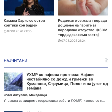
Камала Харис со остри
Родилките се жалат поради
критики кон Бајден
доцнење на парите за
породилно отсуство, ФЗОМ
07.08.2026 21:35
тврди дека нема застој
07.08.2026 21:24
НАЈЧИТАНИ
УХМР со најнова прогноза: Најави
нестабилно со дожд и грмежи во
Куманово, Струмица, Полог и на југот од
земјава
under
Актуелно
,
Македонија
Управата за хидрометеоролошки работи (УХМР) излезе со н...