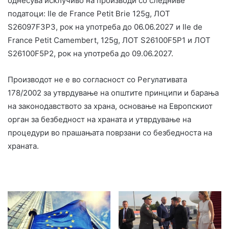
однесува исклучиво на производи со следниве
податоци: Ile de France Petit Brie 125g, ЛОТ
S26097F3P3, рок на употреба до 06.06.2027 и Ile de
France Petit Camembert, 125g, ЛОТ S26100F5P1 и ЛОТ
S26100F5P2, рок на употреба до 09.06.2027.
Производот не е во согласност со Регулативата
178/2002 за утврдување на општите принципи и барања
на законодавството за храна, основање на Европскиот
орган за безбедност на храната и утврдување на
процедури во прашањата поврзани со безбедноста на
храната.