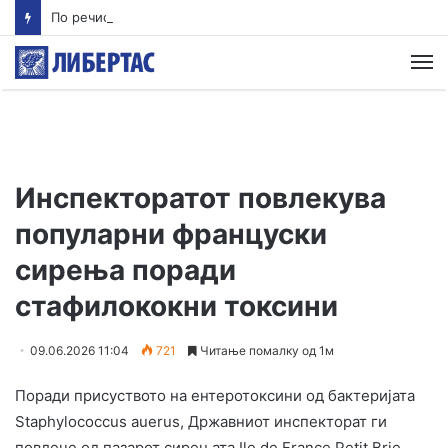
По речиси 30 години почнува судењето за убиството на Тупак Шакур
М
Инспекторатот повлекува
популарни француски
сирења поради
стафилококни токсини
09.06.2026 11:04
721
Читање помалку од 1м
Поради присуството на ентеротоксини од бактеријата
Staphylococcus auerus, Државниот инспекторат ги
повлече од пазарот сирењата Ile de France Petit Brie