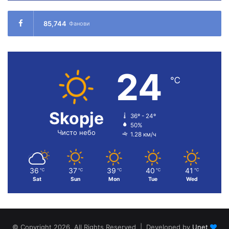
85,744
Фанови
24
℃
Skopje
36º - 24º
50%
Чисто небо
1.28 км/ч
36
37
39
40
41
℃
℃
℃
℃
℃
Sat
Sun
Mon
Tue
Wed
© Copyright 2026, All Rights Reserved | Developed by
Unet