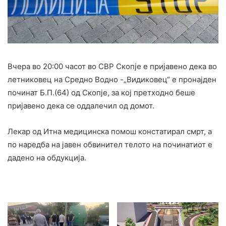
Вчера во 20:00 часот во СВР Скопје е пријавено дека во
летниковец на Средно Водно -„Видиковец“ е пронајден
починат Б.П.(64) од Скопје, за кој претходно беше
пријавено дека се оддалечил од домот.
Лекар од Итна медицинска помош констатирал смрт, а
по наредба на јавен обвинител телото на починатиот е
дадено на обдукција.