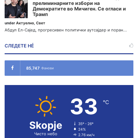
прелиминарните избори на
Демократите во Мичиген. Се огласи и
Трамп
under
Актуелно
,
Свет
Абдул Ел-Сајед, прогресивен политички аутсајдер и поран...
СЛЕДЕТЕ НÉ
85,747
Фанови
33
℃
Skopje
35º - 26º
24%
Чисто небо
2.76 км/ч