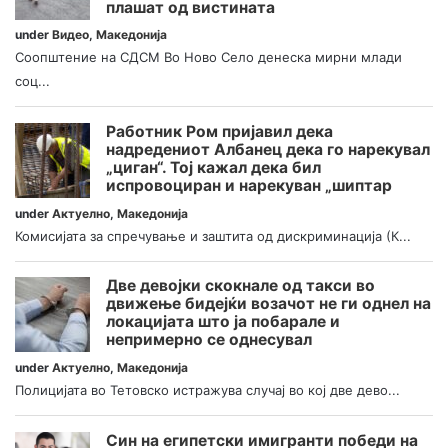
плашат од вистината
under
Видео
,
Македонија
Соопштение на СДСМ Во Ново Село денеска мирни млади
соц...
Работник Ром пријавил дека
надредениот Албанец дека го нарекувал
„циган“. Тој кажал дека бил
испровоциран и нарекуван „шиптар
under
Актуелно
,
Македонија
Комисијата за спречување и заштита од дискриминација (К...
Две девојки скокнале од такси во
движење бидејќи возачот не ги однел на
локацијата што ја побарале и
непримерно се однесувал
under
Актуелно
,
Македонија
Полицијата во Тетовско истражува случај во кој две дево...
Син на египетски имигранти победи на