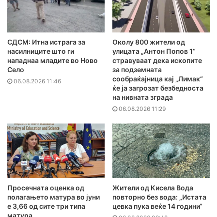
СДСМ: Итна истрага за
Околу 800 жители од
насилниците што ги
улицата „Антон Попов 1“
нападнаа младите во Ново
стравуваат дека ископите
Село
за подземната
сообраќајница кај „Лимак“
06.08.2026 11:46
ќе ја загрозат безбедноста
на нивната зграда
06.08.2026 11:29
Просечната оценка од
Жители од Кисела Вода
полагањето матура во јуни
повторно без вода: „Истата
е 3,66 од сите три типа
цевка пука веќе 14 години“
матура