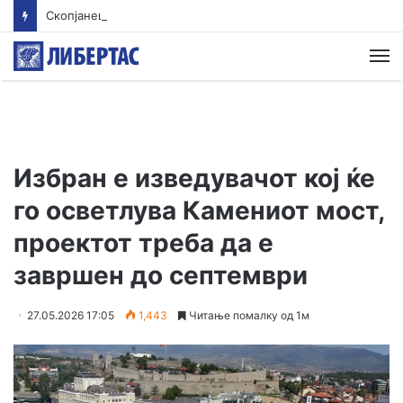
Скопјанец исчезна во Преспанското Езеро – Тигрите трагаат по него
М
Избран е изведувачот кој ќе
го осветлува Камениот мост,
проектот треба да е
завршен до септември
27.05.2026 17:05
1,443
Читање помалку од 1м