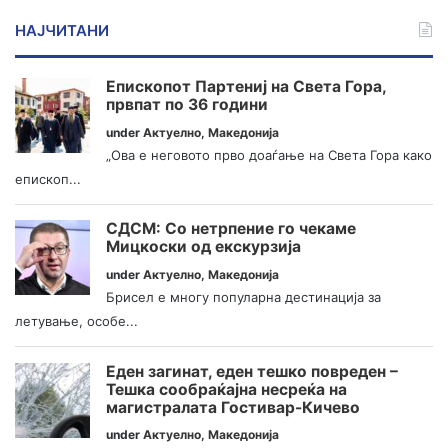
НАЈЧИТАНИ
Епископот Партениј на Света Гора,
првпат по 36 години
under
Актуелно
,
Македонија
„Ова е неговото прво доаѓање на Света Гора како
епископ...
СДСМ: Со нетрпение го чекаме
Мицкоски од екскурзија
under
Актуелно
,
Македонија
Брисел е многу популарна дестинација за
летување, особе...
Еден загинат, еден тешко повреден –
Тешка сообраќајна несреќа на
магистралата Гостивар-Кичево
under
Актуелно
,
Македонија