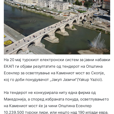
На 20 мај турскиот електронски систем за јавни набавки
ЕКАП ги објави резултатите од тендерот на Општина
Есенлер за осветлување на Камениот мост во Скопје,
кој го доби понудувачот „Јакуп Јазичи“(Yakup Yazici).
На тендерот не конкурирала ниту една фирма од
Македонија, а според избраната понуда, осветлувањето
на Камениот мост ќе ја чини Општина Есенлер
10.239.500 турски лири, или нешто над 190 илјади евра.