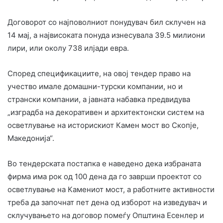
Договорот со најповолниот понудувач бил склучен на
14 мај, а највисоката понуда изнесувала 39.5 милиони
лири, или околу 738 илјади евра.
Според спецификациите, на овој тендер право на
учество имале домашни-турски компании, но и
странски компании, а јавната набавка предвидува
„изградба на декоративен и архитектонски систем на
осветлување на историскиот Камен мост во Скопје,
Македонија“.
Во тендерската постапка е наведено дека избраната
фирма има рок од 100 дена да го заврши проектот со
осветлување на Камениот мост, а работните активности
треба да започнат пет дена од изборот на изведувач и
склучувањето на договор помеѓу Општина Есенлер и