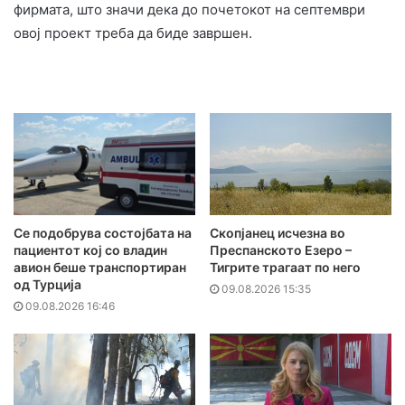
фирмата, што значи дека до почетокот на септември
овој проект треба да биде завршен.
Се подобрува состојбата на
Скопјанец исчезна во
пациентот кој со владин
Преспанското Езеро –
авион беше транспортиран
Тигрите трагаат по него
од Турција
09.08.2026 15:35
09.08.2026 16:46