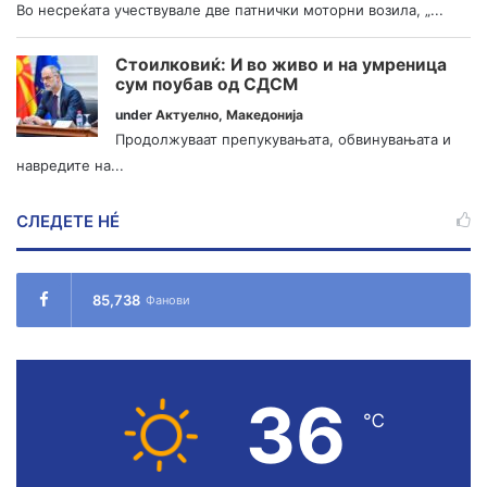
Во несреќата учествувале две патнички моторни возила, „...
Стоилковиќ: И во живо и на умреница
сум поубав од СДСМ
under
Актуелно
,
Македонија
Продолжуваат препукувањата, обвинувањата и
навредите на...
СЛЕДЕТЕ НÉ
85,738
Фанови
36
℃