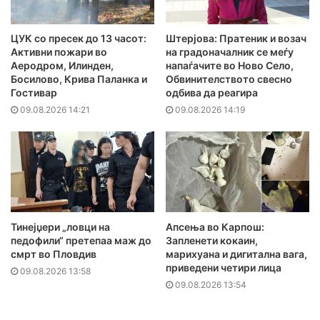
ЦУК со пресек до 13 часот:
Штерјова: Пратеник и возач
Активни пожари во
на градоначалник се меѓу
Аеродром, Илинден,
напаѓачите во Ново Село,
Босилово, Крива Паланка и
Обвинителството свесно
Гостивар
одбива да реагира
09.08.2026 14:21
09.08.2026 14:19
Тинејџери „ловци на
Апсења во Карпош:
педофили“ претепаа маж до
Запленети кокаин,
смрт во Пловдив
марихуана и дигитална вага,
приведени четири лица
09.08.2026 13:58
09.08.2026 13:54