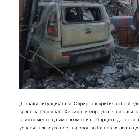
„Поради ситуацијата во Сирија, од критична безбе
врвот на планината Хермон, и мора да се направи се
самото место да им овозможи на борците да остана
услови“, нагасува портпаролот на Кац во изјавата 