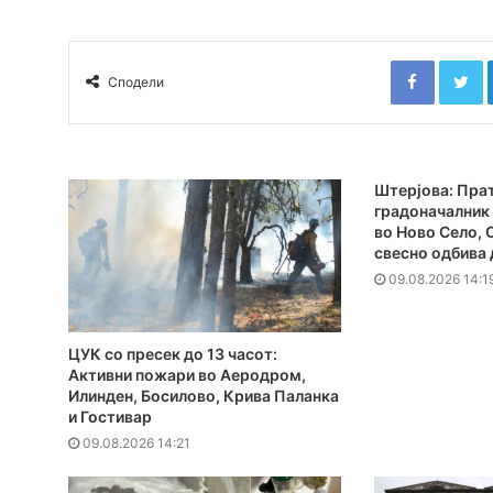
Faceboo
T
Сподели
Штерјова: Прат
градоначалник 
во Ново Село,
свесно одбива 
09.08.2026 14:1
ЦУК со пресек до 13 часот:
Активни пожари во Аеродром,
Илинден, Босилово, Крива Паланка
и Гостивар
09.08.2026 14:21