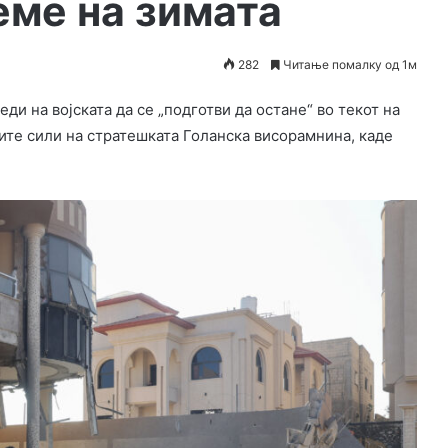
еме на зимата
282
Читање помалку од 1м
и на војската да се „подготви да остане“ во текот на
ите сили на стратешката Голанска висорамнина, каде