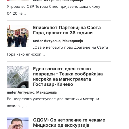
Утрово во СВР Тетово било пријавено дека околу
04:20 ча...
Епископот Партениј на Света
Гора, првпат по 36 години
under
Актуелно
,
Македонија
„Ова е неговото прво доаѓање на Света
Гора како епископ...
Еден загинат, еден тешко
повреден – Тешка сообраќајна
несреќа на магистралата
Гостивар-Кичево
under
Актуелно
,
Македонија
Во несреќата учествувале две патнички моторни
возила, „...
СДСМ: Со нетрпение го чекаме
Мицкоски од екскурзија