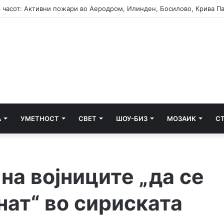
А
УМЕТНОСТ
СВЕТ
ШОУ-БИЗ
МОЗАИК
С
на војниците „да се
нат“ во сириската