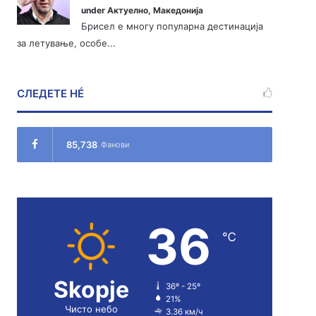
under
Актуелно
,
Македонија
Брисел е многу популарна дестинација
за летување, особе...
СЛЕДЕТЕ НÉ
85,738
Фанови
36
℃
Skopje
36º - 25º
21%
Чисто небо
3.36 км/ч