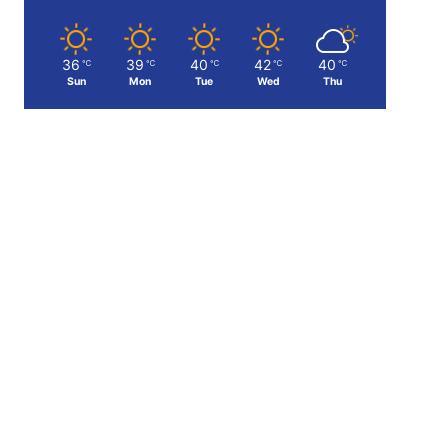
36
39
40
42
40
℃
℃
℃
℃
℃
Sun
Mon
Tue
Wed
Thu