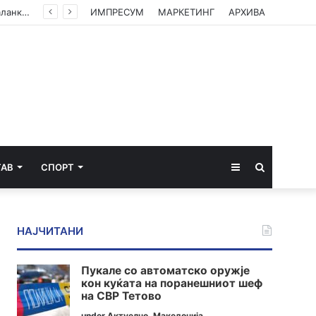
ЦУК со пресек до 13 часот: Активни пожари во Аеродром, Илинден, Босилово, Крива Паланка и Гостивар
ИМПРЕСУМ
МАРКЕТИНГ
АРХИВА
Sidebar
Пребарај
ТАВ
СПОРТ
за
НАЈЧИТАНИ
Пукале со автоматско оружје
кон куќата на поранешниот шеф
на СВР Тетово
under
Актуелно
,
Македонија