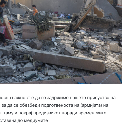
дносна важност е да го задржиме нашето присуство на
 за да се обезбеди подготвеноста на (армијата) на
т таму и покрај предизвикот поради временските
доставена до медиумите