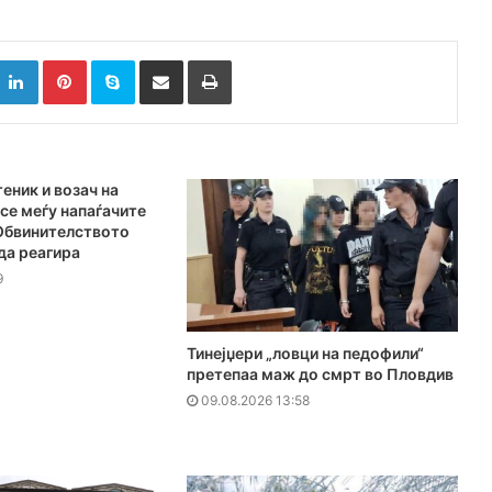
k
witter
LinkedIn
Pinterest
Skype
Сподели преку Е-маил
Испринтај
еник и возач на
се меѓу напаѓачите
 Обвинителството
да реагира
9
Тинејџери „ловци на педофили“
претепаа маж до смрт во Пловдив
09.08.2026 13:58