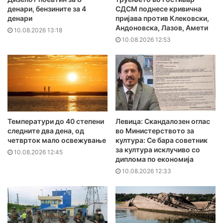
денари, бензините за 4
СДСМ поднесе кривична
денари
пријава против Клековски,
Андоновска, Лазов, Амети
10.08.2026 13:18
10.08.2026 12:53
Температури до 40 степени
Левица: Скандалозен оглас
следните два дена, од
во Министерството за
четврток мало освежување
култура: Се бара советник
за култура исклучиво со
10.08.2026 12:45
диплома по економија
10.08.2026 12:33