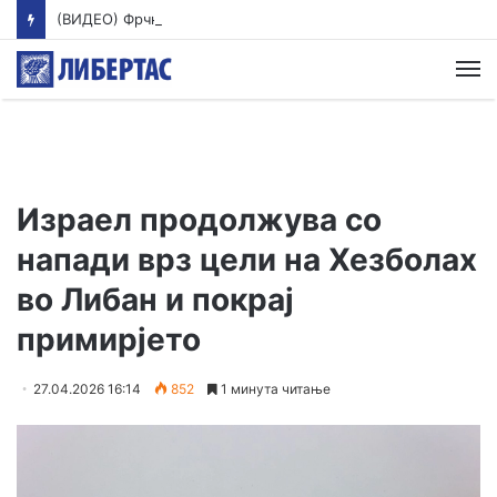
(ВИДЕО) Фрчкоски: За труењето во Гостивар СДСМ поднесе кривична пријава против Клековски, Андоновска, Лазов, Амети
М
Израел продолжува со
напади врз цели на Хезболах
во Либан и покрај
примирјето
27.04.2026 16:14
852
1 минута читање