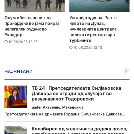
Осум обезглавени тела
Унгарија здивна: Расте
пронајдени во јама покрај
нивото на Дунав,
нелегален рудник во
нуклеарната централа
Еквадор
полека ги рестартира
турбините
10.08.2026 12:25
10.08.2026 12:18
НАЈЧИТАНИ
ТВ 24- Претседателката Силјановска
Давкова се огради од случајот со
разузнавачот Тодоровски
under
Актуелно
,
Македонија
Претседателката на државата Гордана Сиљановска Давкова...
Колабирал од жештината додека возел,