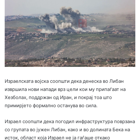
Израелската војска соопшти дека денеска во Либан
извршила нови напади врз цели кои му припаѓаат на
Хезболах, поддржан од Иран, и покрај тоа што
примирјето формално останува во сила.
Израел соопшти дека погодил инфраструктура поврзана
со групата во јужен Либан, како и во долината Бека на
исток, област која Израел не ја гаѓаше откако