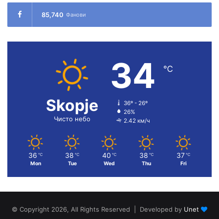
85,740
Фанови
34
℃
Skopje
36º - 26º
26%
Чисто небо
2.42 км/ч
36
38
40
38
37
℃
℃
℃
℃
℃
Mon
Tue
Wed
Thu
Fri
© Copyright 2026, All Rights Reserved | Developed by
Unet