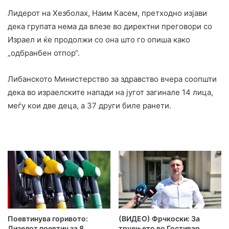
Лидерот на Хезболах, Наим Касем, претходно изјави
дека групата нема да влезе во директни преговори со
Израел и ќе продолжи со она што го опиша како
„одбранбен отпор“.
Либанското Министерство за здравство вчера соопшти
дека во израелските напади на југот загинале 14 лица,
меѓу кои две деца, а 37 други биле ранети.
Поевтинува горивото:
(ВИДЕО) Фрчкоски: За
Дизелот поевтин за 8
труењето во Гостивар