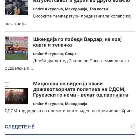
изгубил свест и удрил во друго возило
under
Актуелно
,
Македонија
,
Топ вести
Високите температури предизвикале колапс кај
возач, кој...
Шкендија го победи Вардар, на крај
кавга и тепачка
under
Актуелно
,
Спорт
Дерби дуелот од 2 коло во Првата македонска
фудбалска л...
Мицкоски со видео ја слави
државотворната политика на СДСМ,
Груевски го нема – велат од партијата
under
Актуелно
,
Македонија
СДСМ тврди дека со промотивното видео на премиерот Хрис...
СЛЕДЕТЕ НÉ