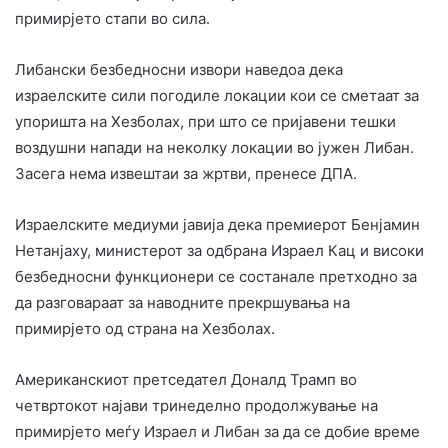
примирјето стапи во сила.
Либански безбедносни извори наведоа дека
израелските сили погодиле локации кои се сметаат за
упоришта на Хезболах, при што се пријавени тешки
воздушни напади на неколку локации во јужен Либан.
Засега нема извештаи за жртви, пренесе ДПА.
Израелските медиуми јавија дека премиерот Бенјамин
Нетанјаху, министерот за одбрана Израел Кац и високи
безбедносни функционери се состанале претходно за
да разговараат за наводните прекршувања на
примирјето од страна на Хезболах.
Американскиот претседател Доналд Трамп во
четвртокот најави тринеделно продолжување на
примирјето меѓу Израел и Либан за да се добие време