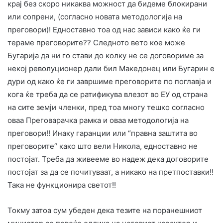
крај без скоро никаква можност да бидеме блокирани
или сопрени, (согласно новата методологија на
преговори)! Едноставно тоа од нас зависи како ќе ги
тераме преговорите?? Следното вето кое може
Бугарија да ни го стави до колку не се договориме за
некој револуционер дали бил Македонец или Бугарин е
дури од како ќе ги завршиме преговорите по поглавја и
кога ќе треба да се ратификува влезот во ЕУ од страна
на сите земји членки, пред тоа многу тешко согласно
оваа Преговарачка рамка и оваа методологија на
преговори!! Инаку гаранции или “правна заштита во
преговорите“ како што вели Никола, едноставно не
постојат. Треба да живееме во надеж дека договорите
постојат за да се почитуваат, а никако на претпоставки!!
Така не функционира светот!!
Токму затоа сум убеден дека тезите на поранешниот