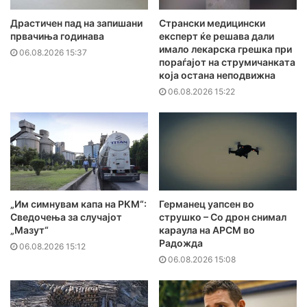
Драстичен пад на запишани
Странски медицински
првачиња годинава
експерт ќе решава дали
имало лекарска грешка при
06.08.2026 15:37
пораѓајот на струмичанката
која остана неподвижна
06.08.2026 15:22
„Им симнувам капа на РКМ“:
Германец уапсен во
Сведочења за случајот
струшко – Со дрон снимал
„Мазут“
караула на АРСМ во
Радожда
06.08.2026 15:12
06.08.2026 15:08