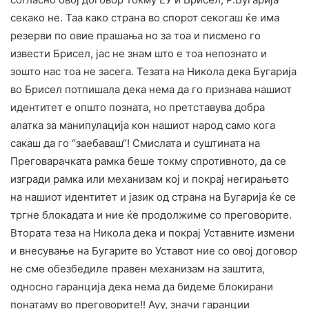
секако не. Таа како страна во спорот секогаш ќе има
резерви по овие прашања но за тоа и писмено го
извести Брисел, јас не знам што е тоа непознато и
зошто нас тоа не засега. Тезата на Никола дека Бугарија
во Брисел потпишала дека нема да го признава нашиот
идентитет е општо позната, но претставува добра
алатка за манипулација кон нашиот народ само кога
сакаш да го “заебаваш“! Смислата и суштината на
Преговарачката рамка беше токму спротивното, да се
изгради рамка или механизам кој и покрај негирањето
на нашиот идентитет и јазик од страна на Бугарија ќе се
тргне блокадата и ние ќе продолжиме со преговорите.
Втората теза на Никола дека и покрај Уставните измени
и внесување на Бугарите во Уставот ние со овој договор
не сме обезбедиле правен механизам на заштита,
односно гаранција дека нема да бидеме блокирани
понатаму во преговорите!! Ауу, значи гаранции