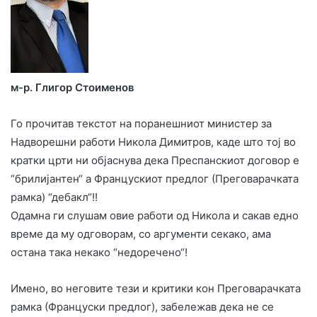
м-р. Глигор Стоименов
Го прочитав текстот на поранешниот министер за
Надворешни работи Никола Димитров, каде што тој во
кратки црти ни објаснува дека Преспанскиот договор е
“брилијантен“ а Францускиот предлог (Преговарачката
рамка) “дебакл“!!
Одамна ги слушам овие работи од Никола и сакав едно
време да му одговорам, со аргументи секако, ама
остана така некако “недоречено“!
Имено, во неговите тези и критики кон Преговарачката
рамка (Француски предлог), забележав дека не се