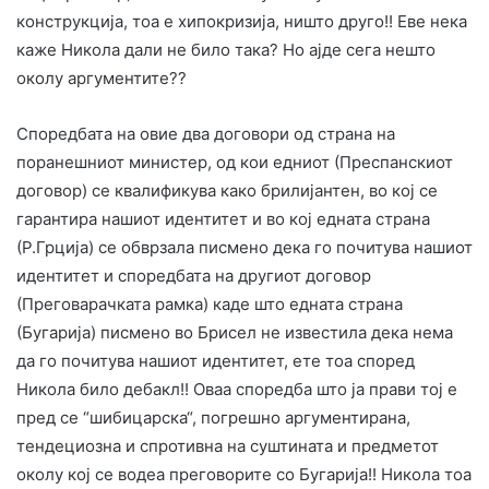
конструкција, тоа е хипокризија, ништо друго!! Еве нека
каже Никола дали не било така? Но ајде сега нешто
околу аргументите??
Споредбата на овие два договори од страна на
поранешниот министер, од кои едниот (Преспанскиот
договор) се квалификува како брилијантен, во кој се
гарантира нашиот идентитет и во кој едната страна
(Р.Грција) се обврзала писмено дека го почитува нашиот
идентитет и споредбата на другиот договор
(Преговарачката рамка) каде што едната страна
(Бугарија) писмено во Брисел не известила дека нема
да го почитува нашиот идентитет, ете тоа според
Никола било дебакл!! Оваа споредба што ја прави тој е
пред се “шибицарска“, погрешно аргументирана,
тендециозна и спротивна на суштината и предметот
околу кој се водеа преговорите со Бугарија!! Никола тоа