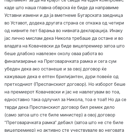
каде што наша главна обврска ќе биде да направиме
Уставни измени и да ја вметнеме Бугарската заедница
во Уставот, додека другата страна се откажа од четири
од нивните пет барања во нивната декларација. Инаку
јас лично мислам дека Никола требаше да остане и во
владата на Ковачевски да биде вицепремиер затоа што
беше длабоко навлезен околу оваа работа во
финализирање на Преговарачката рамка и сега сум
убеден дека ако останеше и за овој договор ќе
кажуваше дека е ептен брилијантен, дури повеќе од
претходниот (Преспанскиот договор). Но изборот беше
на премиерот Ковачевски и јас не навлегувам во тоа,
едноставно така одлучил за Никола, тоа е тоа!! Но да се
тврди дека Преспанскиот договор бил ремек дело
(само затоа што сте биле министер) а овој договор
“Преговарачката рамка“ дебакл (затоа што не сте биле
вицепремиер) но активно сте учествувале во неговата