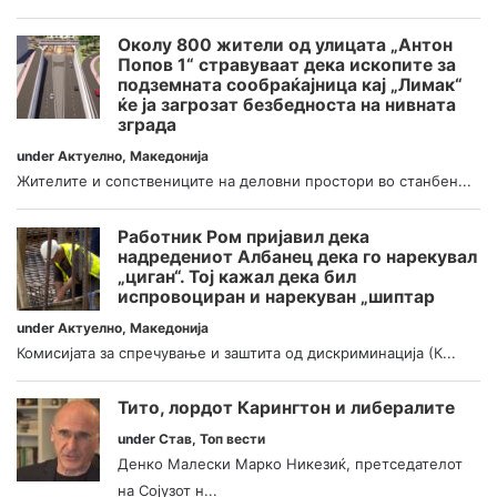
Околу 800 жители од улицата „Антон
Попов 1“ стравуваат дека ископите за
подземната сообраќајница кај „Лимак“
ќе ја загрозат безбедноста на нивната
зграда
under
Актуелно
,
Македонија
Жителите и сопствениците на деловни простори во станбен...
Работник Ром пријавил дека
надредениот Албанец дека го нарекувал
„циган“. Тој кажал дека бил
испровоциран и нарекуван „шиптар
under
Актуелно
,
Македонија
Комисијата за спречување и заштита од дискриминација (К...
Тито, лордот Карингтон и либералите
under
Став
,
Топ вести
Денко Малески Марко Никезиќ, претседателот
на Сојузот н...