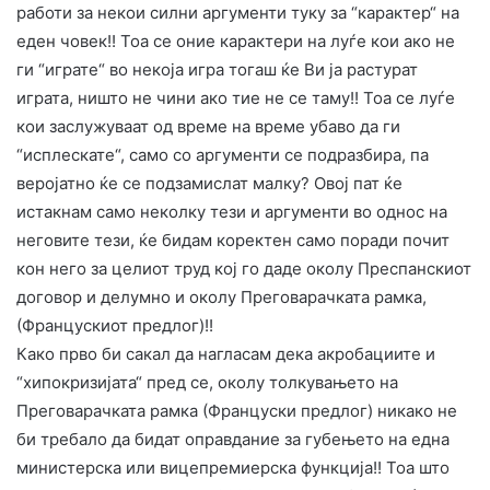
работи за некои силни аргументи туку за “карактер“ на
еден човек!! Тоа се оние карактери на луѓе кои ако не
ги “играте“ во некоја игра тогаш ќе Ви ја растурат
играта, ништо не чини ако тие не се таму!! Тоа се луѓе
кои заслужуваат од време на време убаво да ги
“исплескате“, само со аргументи се подразбира, па
веројатно ќе се подзамислат малку? Овој пат ќе
истакнам само неколку тези и аргументи во однос на
неговите тези, ќе бидам коректен само поради почит
кон него за целиот труд кој го даде околу Преспанскиот
договор и делумно и околу Преговарачката рамка,
(Францускиот предлог)!!
Како прво би сакал да нагласам дека акробациите и
“хипокризијата“ пред се, околу толкувањето на
Преговарачката рамка (Француски предлог) никако не
би требало да бидат оправдание за губењето на една
министерска или вицепремиерска функција!! Тоа што