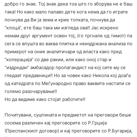
добро го знае. Тој знае дека тоа што го зборува не е баш
така! Но како мало палаво дете кога нема да го играте
почнува да Ви ја зема и крие топката, почнува да
“клоца“, ете баш така ми изгледа ова!! Јас искрено
немам друг аргумент освен тој, (го тргнале од тимот) па
сега се впушта во ваква плитка и неиздржана анализа по
примерот на оние аналитичари од власта како пред
“коперација“ со две ракии, или како оној стар и
“издрндан“ амбасадор пропагандист на кој сите му се
гледаат предавници!! Но за човек како Никола кој доаѓа
од катедрата по Меѓународно право ваквите настапи се
големо разочарување!!
Но да видиме како стојат работите!!
Почитувани, суштината и предметот на преговори беше
сосема различен кај преговорите со Р.Грција
(Преспанскиот договор) и кај преговорите со Р.Бугарија,