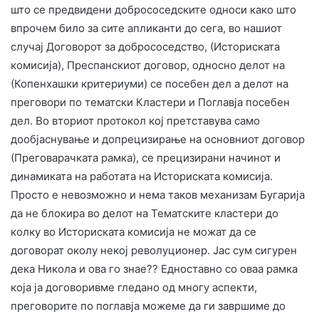
што се предвидени добрососедските односи како што
впрочем било за сите апликанти до сега, во нашиот
случај Договорот за добрососедство, (Историската
комисија), Преспанскиот договор, односно делот на
(Копенхашки критериуми) се посебен дел а делот на
преговори по тематски Кластери и Поглавја посебен
дел. Во вториот протокол кој претставува само
дообјаснување и допрецизирање на основниот договор
(Преговарачката рамка), се прецизирани начинот и
динамиката на работата на Историската комисија.
Просто е невозможно и нема таков механизам Бугарија
да не блокира во делот на Тематските кластери до
колку во Историската комисија не можат да се
договорат околу некој револуционер. Јас сум сигурен
дека Никола и ова го знае?? Едноставно со оваа рамка
која ја договоривме гледано од многу аспекти,
преговорите по поглавја можеме да ги завршиме до