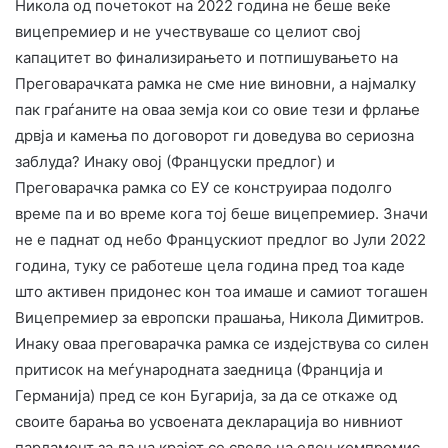
Никола од почетокот на 2022 година не беше веќе
вицепремиер и не учествуваше со целиот свој
капацитет во финализирањето и потпишувањето на
Преговарачката рамка не сме ние виновни, а најмалку
пак граѓаните на оваа земја кои со овие тези и фрлање
дрвја и камења по договорот ги доведува во сериозна
заблуда? Инаку овој (Француски предлог) и
Преговарачка рамка со ЕУ се конструираа подолго
време па и во време кога тој беше вицепремиер. Значи
не е паднат од небо Францускиот предлог во Јули 2022
година, туку се работеше цела година пред тоа каде
што активен придонес кон тоа имаше и самиот тогашен
Вицепремиер за европски прашања, Никола Димитров.
Инаку оваа преговарачка рамка се издејствува со силен
притисок на меѓународната заедница (Франција и
Германија) пред се кон Бугарија, за да се откаже од
своите барања во усвоената декларација во нивниот
парламент за да на крајот се сведе на еден компромис