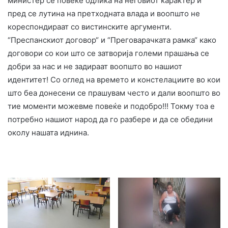
министер се повеќе одлика на неговиот карактер и
пред се лутина на претходната влада и воопшто не
кореспондираат со вистинските аргументи.
“Преспанскиот договор“ и “Преговарачката рамка“ како
договори со кои што се затворија големи прашања се
добри за нас и не задираат воопшто во нашиот
идентитет! Со оглед на времето и констелациите во кои
што беа донесени се прашувам често и дали воопшто во
тие моменти можевме повеќе и подобро!!! Токму тоа е
потребно нашиот народ да го разбере и да се обедини
околу нашата иднина.