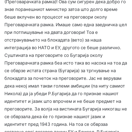
(Преговарачката рамка)! Ова сум сигурен дека добро го
знае поранешниот министер затоа што долго време
беше вклучен во процесот на преговори околу
Преговарачката рамка. Имаше само една заедничка цел
при потпишување на двата договори! Тоа е
отстранувањето на блокадата (вето) за наша
интеграција во НАТО и ЕУ, другото се беше различно.
Суштината на преговорите со Бугарија околу
Преговарачката рамка беа исто така во насока на тоа да
се обврзе истата страна (Бугарија) за тргнување на
блокадата за почеток на преговорите. Јас не верувам
дека некој имал такви големи амбиции (па ниту самиот
Никола) да ја убеди Р.Бугарија да го признае нашиот
идентитет и јазик што впрочем и не беше предмет на
преговорите. За волја на вистината Бугарија никогаш не
се обврзала дека ќе го признае нашиот јазик и
идентитет пред 1943 година. На тоа се обврзаа
согласно овој договор токму ЕУ и Брисел, Р.Бугарија