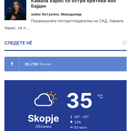
Камала Харис со остри критики кон
Бајден
under
Актуелно
,
Македонија
Поранешната потпретседателка на САД, Камала
Харис, сè п...
СЛЕДЕТЕ НÉ
85,739
Фанови
35
℃
Skopje
35º - 25º
23%
Облачно
8.1 км/ч