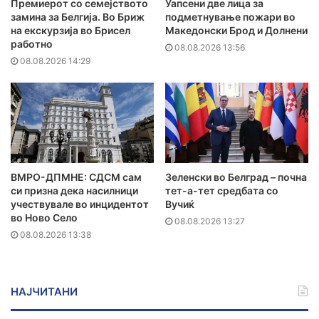
Премиерот со семејството
Уапсени две лица за
замина за Белгија. Во Бриж
подметнување пожари во
на екскурзија во Брисел
Македонски Брод и Долнени
работно
08.08.2026 13:56
08.08.2026 14:29
ВМРО-ДПМНЕ: СДСМ сам
Зеленски во Белград – почна
си призна дека насилници
тет-а-тет средбата со
учествувале во инцидентот
Вучиќ
во Ново Село
08.08.2026 13:27
08.08.2026 13:38
НАЈЧИТАНИ