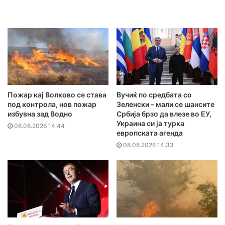
Пожар кај Волково се става
Вучиќ по средбата со
под контрола, нов пожар
Зеленски – мали се шансите
избувна зад Водно
Србија брзо да влезе во ЕУ,
Украина си ја турка
08.08.2026 14:44
европската агенда
08.08.2026 14:33