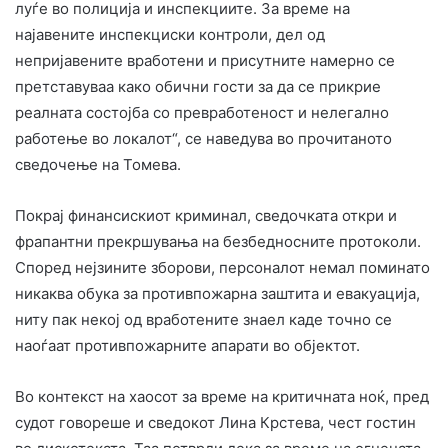
луѓе во полиција и инспекциите. За време на
најавените инспекциски контроли, дел од
непријавените вработени и присутните намерно се
претставуваа како обични гости за да се прикрие
реалната состојба со превработеност и нелегално
работење во локалот“, се наведува во прочитаното
сведочење на Томева.
Покрај финансискиот криминал, сведочката откри и
фрапантни прекршувања на безбедносните протоколи.
Според нејзините зборови, персоналот немал поминато
никаква обука за противпожарна заштита и евакуација,
ниту пак некој од вработените знаел каде точно се
наоѓаат противпожарните апарати во објектот.
Во контекст на хаосот за време на критичната ноќ, пред
судот говореше и сведокот Лина Крстева, чест гостин