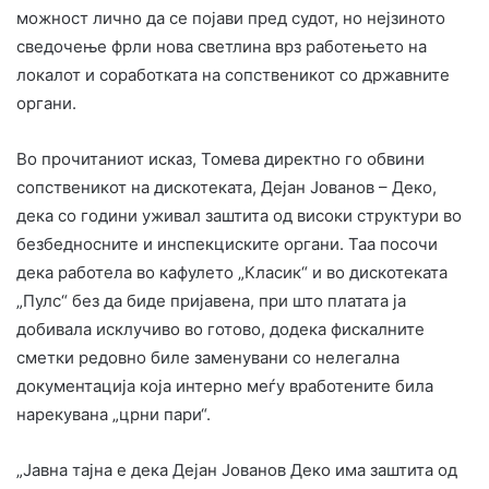
можност лично да се појави пред судот, но нејзиното
сведочење фрли нова светлина врз работењето на
локалот и соработката на сопственикот со државните
органи.
Во прочитаниот исказ, Томева директно го обвини
сопственикот на дискотеката, Дејан Јованов – Деко,
дека со години уживал заштита од високи структури во
безбедносните и инспекциските органи. Таа посочи
дека работела во кафулето „Класик“ и во дискотеката
„Пулс“ без да биде пријавена, при што платата ја
добивала исклучиво во готово, додека фискалните
сметки редовно биле заменувани со нелегална
документација која интерно меѓу вработените била
нарекувана „црни пари“.
„Јавна тајна е дека Дејан Јованов Деко има заштита од