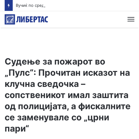
Вучиќ по средбата со Зеленски – мали се шансите Србија брзо да влезе во ЕУ, Украина си ја турка европската агенда
М
Судење за пожарот во
„Пулс“: Прочитан исказот на
клучна сведочка –
сопственикот имал заштита
од полицијата, а фискалните
се заменувале со „црни
пари“