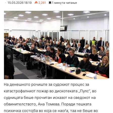
15.05.2026 18:19
2,261
1 минута читање
На денешното рочиште за судскиот процес за
катастрофалниот пожар во дискотеката „Пулс“, во
судницата беше прочитан исказот на сведокот на
обвинителството, Ана Томева. Поради тешката
психичка состојба во која се наоѓа, таа не беше во