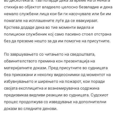
во дискотеката. Таа потврди дека за време на огнената
стихија во објектот владеело целосно безвладие и дека
немало службени лица кои би ги насочувале или би им
помагале на исплашените луѓе да се евакуираат.
Крстева додаде дека во тие моменти видела и
полициски службеник кој само пасивно стоел отстрана
без да преземе нешто за да им помогне на присутните.
По завршувањето со читањето на сведоштвата,
обвинителството премина кон презентација на
материјалните докази. Пред присутните во судницата
беа прикажани и неколку видеоснимки од моментот на
избувнувањето и ширењето на пожарот, кои поради
својата експлицитна и вознемирувачка содржина
предизвикаа видливи реакции во судницата. Судскиот
процес продолжува со изведување на дополнителни
докази во следните денови.