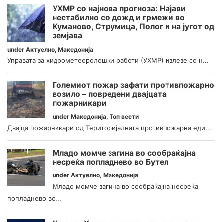
УХМР со најнова прогноза: Најави
нестабилно со дожд и грмежи во
Куманово, Струмица, Полог и на југот од
земјава
under
Актуелно
,
Македонија
Управата за хидрометеоролошки работи (УХМР) излезе со н...
Големиот пожар зафати противпожарно
возило – повредени двајцата
пожарникари
under
Македонија
,
Топ вести
Двајца пожарникари од Територијалната противпожарна еди...
Младо момче загина во сообраќајна
несреќа попладнево во Бутел
under
Актуелно
,
Македонија
Младо момче загина во сообраќајна несреќа
попладнево во...