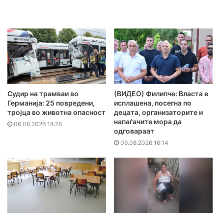
Судир на трамваи во
(ВИДЕО) Филипче: Власта е
Германија: 25 повредени,
исплашена, посегна по
тројца во животна опасност
децата, организаторите и
напаѓачите мора да
06.08.2026 18:26
одговараат
06.08.2026 16:14