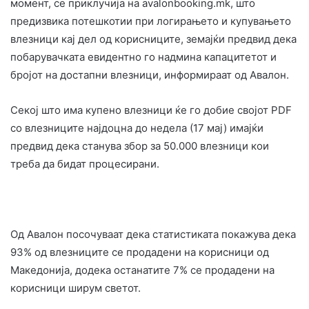
момент, се приклучија на avalonbooking.mk, што
предизвика потешкотии при логирањето и купувањето
влезници кај дел од корисниците, земајќи предвид дека
побарувачката евидентно го надмина капацитетот и
бројот на достапни влезници, информираат од Авалон.
Секој што има купено влезници ќе го добие својот PDF
со влезниците најдоцна до недела (17 мај) имајќи
предвид дека станува збор за 50.000 влезници кои
треба да бидат процесирани.
Од Авалон посочуваат дека статистиката покажува дека
93% од влезниците се продадени на корисници од
Македонија, додека останатите 7% се продадени на
корисници ширум светот.