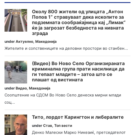
Околу 800 жители од улицата „Антон
Попов 1“ стравуваат дека ископите за
подземната сообраќајница кај „Лимак“
ќе ја загрозат безбедноста на нивната
зграда
under
Актуелно
,
Македонија
Жителите и сопствениците на деловни простори во станбен...
(Видео) Во Ново Село Организираната
криминална група прати насилници да
ги тепаат младите – затоа што се
плашат од вистината
under
Видео
,
Македонија
Соопштение на СДСМ Во Ново Село денеска мирни млади
соц...
Тито, лордот Карингтон и либералите
under
Став
,
Топ вести
Денко Малески Марко Никезиќ, претседателот