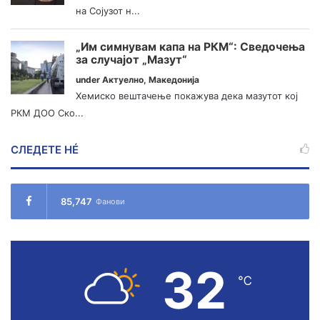
на Сојузот н...
„Им симнувам капа на РКМ“: Сведочења
за случајот „Мазут“
under
Актуелно
,
Македонија
Хемиско вештачење покажува дека мазутот кој
РКМ ДОО Ско...
СЛЕДЕТЕ НÉ
85,747
Фанови
32
℃