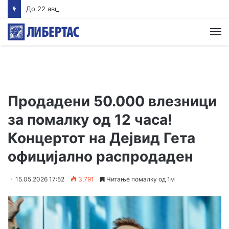
До 22 август Обвинителството треба да одлучи дали ќе подигне обвинение против Груби, во спротивно му се укинува куќниот притвор
М
Продадени 50.000 влезници
за помалку од 12 часа!
Концертот на Дејвид Гета
официјално распродаден
15.05.2026 17:52
3,791
Читање помалку од 1м