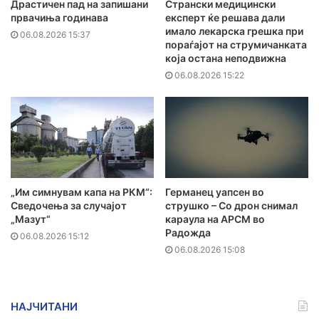
Драстичен пад на запишани
Странски медицински
првачиња годинава
експерт ќе решава дали
имало лекарска грешка при
06.08.2026 15:37
пораѓајот на струмичанката
која остана неподвижна
06.08.2026 15:22
„Им симнувам капа на РКМ“:
Германец уапсен во
Сведочења за случајот
струшко – Со дрон снимал
„Мазут“
караула на АРСМ во
Радожда
06.08.2026 15:12
06.08.2026 15:08
НАЈЧИТАНИ