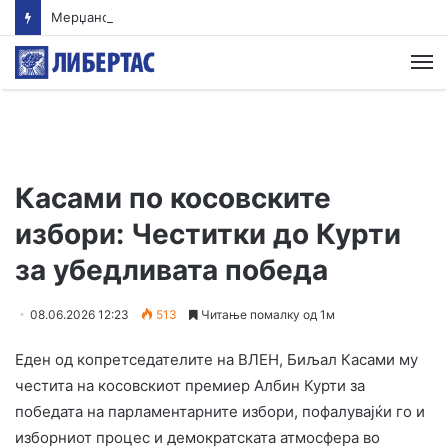
Мерџановски: Со владин авион во Скопје транспортиран пациент повреден на одмор во Турција
М
Касами по косовските
избори: Честитки до Курти
за убедливата победа
08.06.2026 12:23
513
Читање помалку од 1м
Еден од копретседателите на ВЛЕН, Биљал Касами му
честита на косовскиот премиер Албин Курти за
победата на парламентарните избори, пофалувајќи го и
изборниот процес и демократската атмосфера во