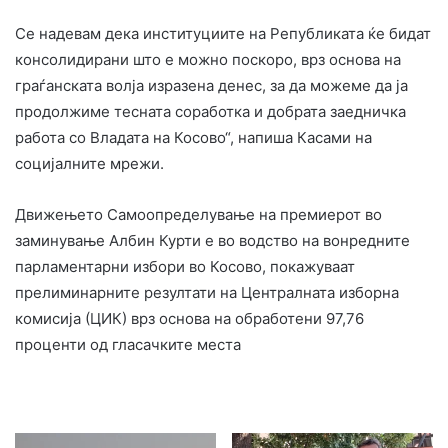
Се надевам дека институциите на Републиката ќе бидат
консолидирани што е можно поскоро, врз основа на
граѓанската волја изразена денес, за да можеме да ја
продолжиме тесната соработка и добрата заедничка
работа со Владата на Косово“, напиша Касами на
социјалните мрежи.
Движењето Самоопределување на премиерот во
заминување Албин Курти е во водство на вонредните
парламентарни избори во Косово, покажуваат
прелиминарните резултати на Централната изборна
комисија (ЦИК) врз основа на обработени 97,76
проценти од гласачките места