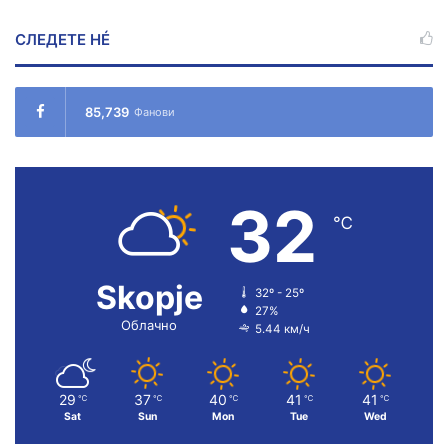
СЛЕДЕТЕ НÉ
85,739
Фанови
32
℃
Skopje
32º - 25º
27%
Облачно
5.44 км/ч
29
37
40
41
41
℃
℃
℃
℃
℃
Sat
Sun
Mon
Tue
Wed