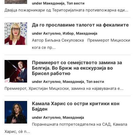
under
Македонија
,
Топ вести
Двајца пожарникари од Територијалната противпожарна еди...
Да го прославиме талогот на фекалиите
under
Актуелно
,
Избор
,
Македонија
Автор Биљана Секуловска Премиерот Мицкоски
кога се пр...
Премиерот со семејството замина за
Белгија. Во Бриж на екскурзија во
Брисел работно
under
Актуелно
,
Македонија
,
Топ вести
Премиерот, Христијан Мицкоски, замина на најавуваната е...
Камала Харис со остри критики кон
Бајден
under
Актуелно
,
Македонија
Поранешната потпретседателка на САД, Камала
Харис, сè п...