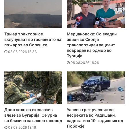
Три ер трактори се
Мерџановски: Со владин
вклучуваат во гаснењето на
авион во Скопје
пожарот во Сопиште
транспортиран пациент
повреден на одмор во
08.08.2026 18:33
Турција
08.08.2026 18:26
Дрон полн со експлозив
Уапсен трет учесник во
влезе во Бугарија: Се урна
несреќата во Радишани,
во близина на важен гасовод
каде загина 19-годишник од
Побожје
08.08.2026 18:19