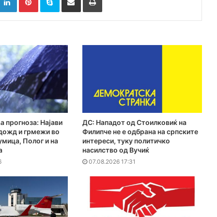
а прогноза: Најави
ДС: Нападот од Стоилковиќ на
дожд и грмежи во
Филипче не е одбрана на српските
мица, Полог и на
интереси, туку политичко
а
насилство од Вучиќ
6
07.08.2026 17:31