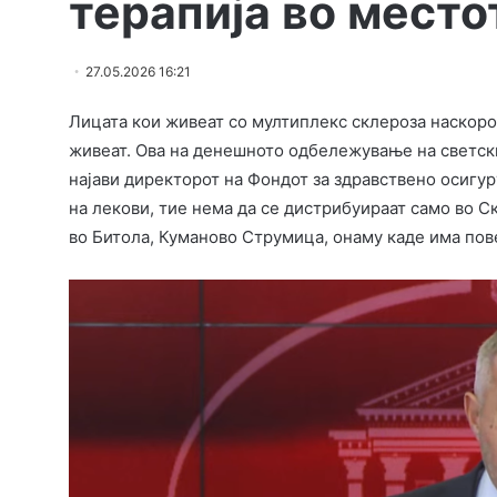
терапија во мест
27.05.2026 16:21
Лицата кои живеат со мултиплекс склероза наскоро 
живеат. Ова на денешното одбележување на светскио
најави директорот на Фондот за здравствено осигур
на лекови, тие нема да се дистрибуираат само во Ск
во Битола, Куманово Струмица, онаму каде има пов