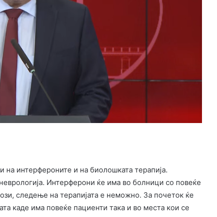
и на интерфероните и на биолошката терапија.
 неврологија. Интерферони ќе има во болници со повеќе
ози, следење на терапијата е неможно. За почеток ќе
ата каде има повеќе пациенти така и во места кои се