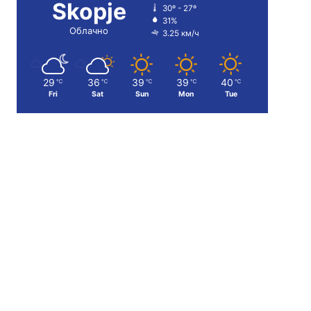
Skopje
30º - 27º
31%
Облачно
3.25 км/ч
29
36
39
39
40
℃
℃
℃
℃
℃
Fri
Sat
Sun
Mon
Tue