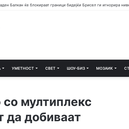
А
УМЕТНОСТ
СВЕТ
ШОУ-БИЗ
МОЗАИК
С
о со мултиплекс
т да добиваат