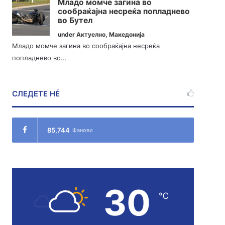
Младо момче загина во
сообраќајна несреќа попладнево
во Бутел
under
Актуелно
,
Македонија
Младо момче загина во сообраќајна несреќа
попладнево во...
СЛЕДЕТЕ НÉ
85,744
Фанови
30
℃