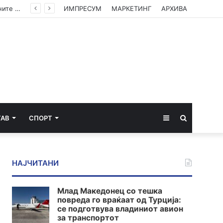
Камионџиите од Западен Балкан ќе блокираат граници бидејќи Брисел ги игнорира нивните барања
ИМПРЕСУМ
МАРКЕТИНГ
АРХИВА
Sidebar
Пребарај
ТАВ
СПОРТ
за
НАЈЧИТАНИ
Млад Македонец со тешка
повреда го враќаат од Турција:
се подготвува владиниот авион
за транспортот