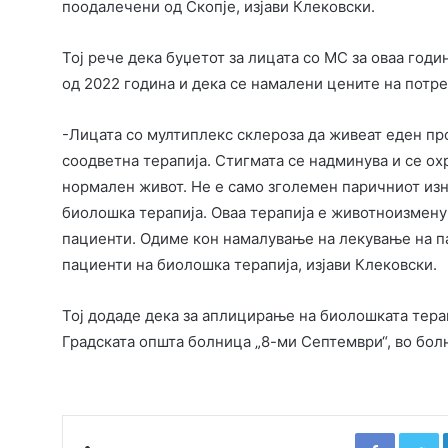
поодалечени од Скопје, изјави Клековски.
Тој рече дека буџетот за лицата со МС за оваа годи
од 2022 година и дека се намалени цените на потр
-Лицата со мултиплекс склероза да живеат еден пр
соодветна терапија. Стигмата се надминува и се охр
нормален живот. Не е само зголемен паричниот изн
биолошка терапија. Оваа терапија е животноизменув
пациенти. Одиме кон намалување на лекување на п
пациенти на биолошка терапија, изјави Клековски.
Тој додаде дека за аплицирање на биолошката тера
Градската општа болница „8-ми Септември“, во болн
Faceboo
T