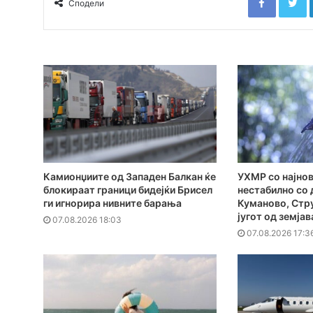
Сподели
Камионџиите од Западен Балкан ќе
УХМР со најнов
блокираат граници бидејќи Брисел
нестабилно со 
ги игнорира нивните барања
Куманово, Стру
југот од земјав
07.08.2026 18:03
07.08.2026 17:3