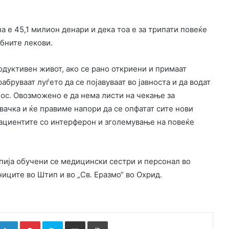
на е 45,1 милион денари и дека тоа е за трипати повеќе
ебните лекови.
одуктивен живот, ако се рано откриени и примаат
абруваат луѓето да се појавуваат во јавноста и да водат
ос. Oвозможено е да нема листи на чекање за
ачка и ќе правиме напори да се опфатат сите нови
ациентите со интерферон и зголемување на повеќе
пија обучени се медицински сестри и персонал во
иците во Штип и во „Св. Еразмо“ во Охрид.
k
witter
LinkedIn
Pinterest
Skype
Сподели преку Е-маил
Испринтај