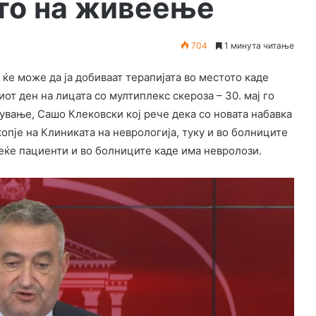
ото на живеење
704
1 минута читање
ќе може да ја добиваат терапијата во местото каде
т ден на лицата со мултиплекс скероза – 30. мај го
ување, Сашо Клековски кој рече дека со новата набавка
опје на Клиниката на неврологија, туку и во болниците
еќе пациенти и во болниците каде има невролози.