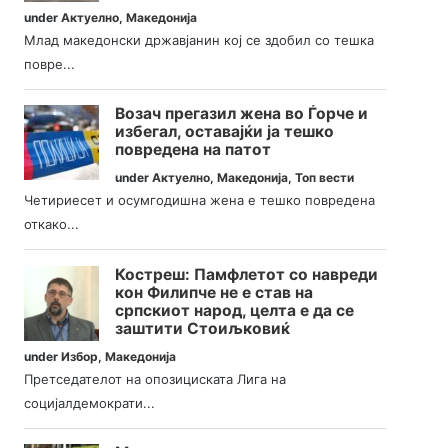
under
Актуелно
,
Македонија
Млад македонски државјанин кој се здобил со тешка
повре...
Возач прегазил жена во Ѓорче и
избегал, оставајќи ја тешко
повредена на патот
under
Актуелно
,
Македонија
,
Топ вести
Четириесет и осумгодишна жена е тешко повредена
откако...
Костреш: Памфлетот со навреди
кон Филипче не е став на
српскиот народ, целта е да се
заштити Стоиљковиќ
under
Избор
,
Македонија
Претседателот на опозициската Лига на
социјалдемократи...