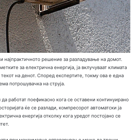
 и најпрактичното решение за разладување на домот.
сметките за електрична енергија, ја вклучуваат климата
текот на денот. Според експертите, токму ова е една
ема потрошувачка на струја.
 да работат поефикасно кога се оставени континуирано
осторијата ќе се разлади, компресорот автоматски ја
ктрична енергија отколку кога уредот постојано се
тет.
овати при максимално оптоварување може да троши