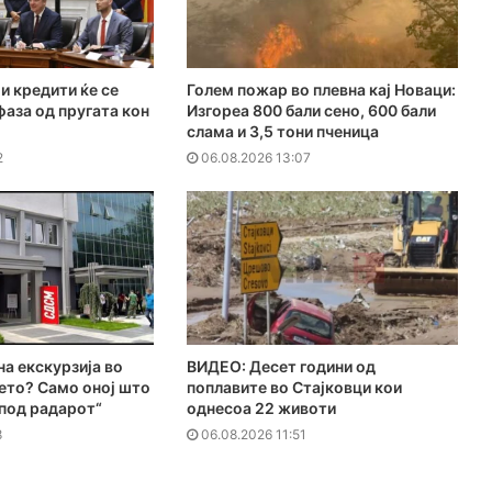
и кредити ќе се
Голем пожар во плевна кај Новаци:
фаза од пругата кон
Изгореа 800 бали сено, 600 бали
слама и 3,5 тони пченица
2
06.08.2026 13:07
на екскурзија во
ВИДЕО: Десет години од
ето? Само оној што
поплавите во Стајковци кои
„под радарот“
однесоа 22 животи
8
06.08.2026 11:51