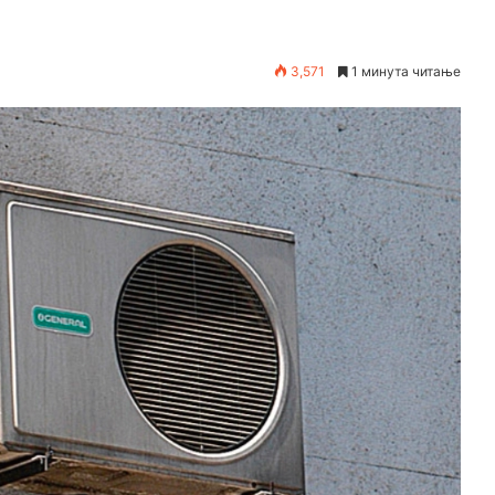
3,571
1 минута читање