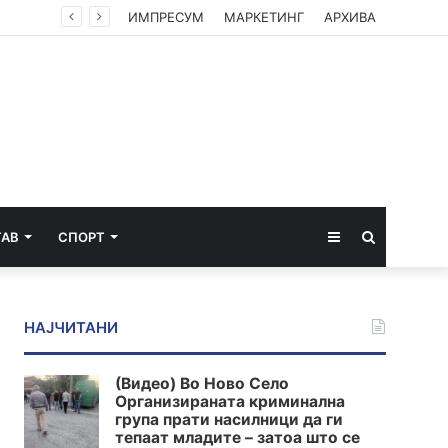
ИМПРЕСУМ
МАРКЕТИНГ
АРХИВА
Sidebar
Пребарај
ТАВ
СПОРТ
за
НАЈЧИТАНИ
(Видео) Во Ново Село
Организираната криминална
група прати насилници да ги
тепаат младите – затоа што се