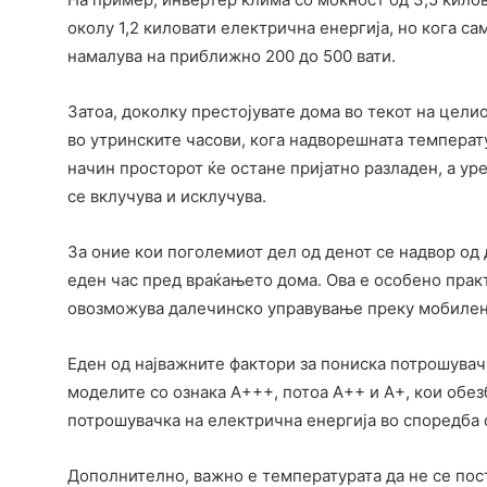
околу 1,2 киловати електрична енергија, но кога с
намалува на приближно 200 до 500 вати.
Затоа, доколку престојувате дома во текот на цели
во утринските часови, кога надворешната температур
начин просторот ќе остане пријатно разладен, а ур
се вклучува и исклучува.
За оние кои поголемиот дел од денот се надвор од 
еден час пред враќањето дома. Ова е особено практ
овозможува далечинско управување преку мобилен
Еден од најважните фактори за пониска потрошувачк
моделите со ознака A+++, потоа A++ и A+, кои обе
потрошувачка на електрична енергија во споредба 
Дополнително, важно е температурата да не се пос