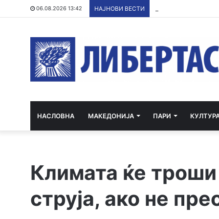
Со грант од ЕУ и кр
06.08.2026 13:42
НАЈНОВИ ВЕСТИ
НАСЛОВНА
МАКЕДОНИЈА
ПАРИ
КУЛТУР
Климата ќе троши
струја, ако не пре