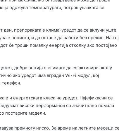
амо ја одржува температурата, потрошувачката се
от ден, препораката е клима-уредот да се вклучи уште
а е пониска, и да остане да работи без прекин. На тој
едот ќе троши помалку енергија отколку ако постојано
домот, добра опција е климата да се активира околу
ично ако уредот има вграден Wi-Fi модул, кој
 телефон.
а е и енергетската класа на уредот. Најефикасни се
збедуваат високи перформанси со значително помала
со постарите модели.
тавува премногу ниско. За време на летните месеци се