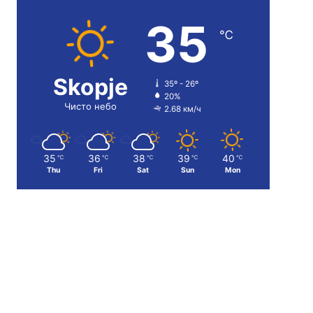
35
℃
Skopje
35º - 26º
20%
Чисто небо
2.68 км/ч
35
36
38
39
40
℃
℃
℃
℃
℃
Thu
Fri
Sat
Sun
Mon