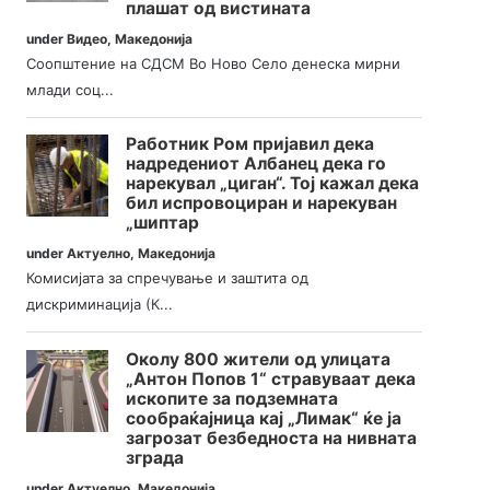
плашат од вистината
under
Видео
,
Македонија
Соопштение на СДСМ Во Ново Село денеска мирни
млади соц...
Работник Ром пријавил дека
надредениот Албанец дека го
нарекувал „циган“. Тој кажал дека
бил испровоциран и нарекуван
„шиптар
under
Актуелно
,
Македонија
Комисијата за спречување и заштита од
дискриминација (К...
Околу 800 жители од улицата
„Антон Попов 1“ стравуваат дека
ископите за подземната
сообраќајница кај „Лимак“ ќе ја
загрозат безбедноста на нивната
зграда
under
Актуелно
,
Македонија