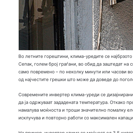
Во летните горештини, клима-уредите се најбрзото
Сепак, голем број граѓани, во обид да заштедат на 
само повремено – по неколку минути или часови во 
од најчестите грешки што може да доведе до погол
Современите инвертер клима-уреди се дизајнирани
да ја одржуваат зададената температура. Откако пр
намалува моќноста и троши значително помалку еле
исклучува и повторно работи со максимален капаци
На пример, инвертер клима со моќност од 3,5 кил