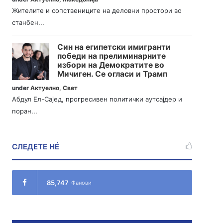
Жителите и сопствениците на деловни простори во
станбен...
Син на египетски имигранти
победи на прелиминарните
избори на Демократите во
Мичиген. Се огласи и Трамп
under
Актуелно
,
Свет
Абдул Ел-Сајед, прогресивен политички аутсајдер и
поран...
СЛЕДЕТЕ НÉ
85,747
Фанови