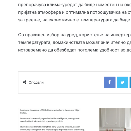
препорачува клима-уредот да биде наместен на око
пријатна атмосфера и оптимална потрошувачка на ст
за греење, најекономично е температурата да биде 
Со правилен избор на уред, користење на инверте
температурата, домаќинствата можат значително да 
истовремено да обезбедат поголема удобност во д
Faceboo
T
Сподели