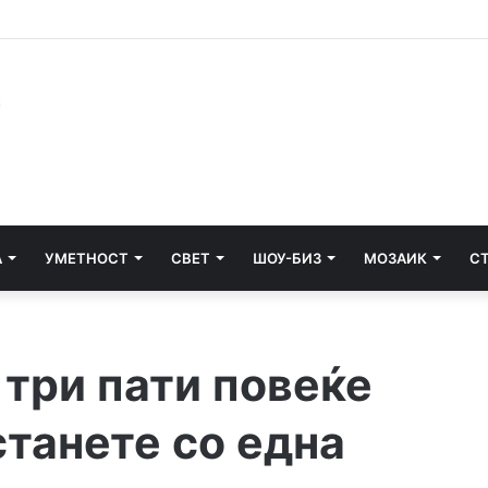
едити ќе се гради третата фаза од пругата кон Бугарија
А
УМЕТНОСТ
СВЕТ
ШОУ-БИЗ
МОЗАИК
С
 три пати повеќе
станете со една