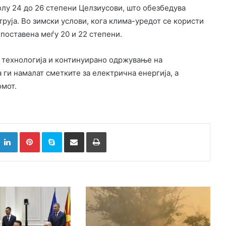
лу 24 до 26 степени Целзиусови, што обезбедува
руја. Во зимски услови, кога клима-уредот се користи
поставена меѓу 20 и 22 степени.
р технологија и континуирано одржување на
ги намалат сметките за електрична енергија, а
омот.
k
witter
LinkedIn
Pinterest
Skype
Сподели преку Е-маил
Испринтај