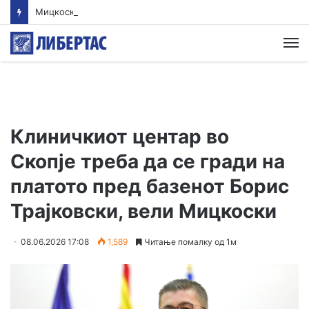
Мицкоски: Карпалак е наша заедничка рана, но и наша обврска да паметиме
М
Клиничкиот центар во
Скопје треба да се гради на
платото пред базенот Борис
Трајковски, вели Мицкоски
08.06.2026 17:08
1,589
Читање помалку од 1м