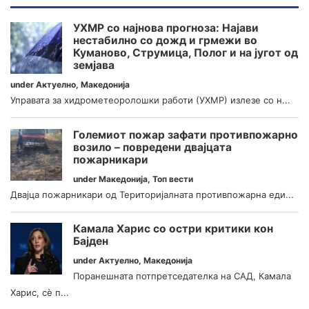
УХМР со најнова прогноза: Најави
нестабилно со дожд и грмежи во
Куманово, Струмица, Полог и на југот од
земјава
under
Актуелно
,
Македонија
Управата за хидрометеоролошки работи (УХМР) излезе со н...
Големиот пожар зафати противпожарно
возило – повредени двајцата
пожарникари
under
Македонија
,
Топ вести
Двајца пожарникари од Територијалната противпожарна еди...
Камала Харис со остри критики кон
Бајден
under
Актуелно
,
Македонија
Поранешната потпретседателка на САД, Камала
Харис, сè п...