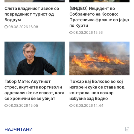
Слета владиниот авион со
(ВИДЕО) Инцидент во
повредениот турист од
Собранието на Косово:
Бодрум
Пратеничка фрлаше со јајца
по Курти
08.08.2026 16:08
08.08.2026 15:56
Габор Мате: Акутниот
Пожар кај Волково во кој
стрес, акутните кортизол и
изгоре и куќа се става под
адреналин ќе ве спасат, кога
контрола, нов пожар
се хронични ќе ве убијат
избувна зад Водно
08.08.2026 15:05
08.08.2026 14:44
НАЈЧИТАНИ