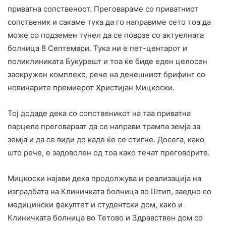
приватна сопственост. Преговараме со приватниот
сопственик и сакаме тука да го направиме сето тоа да
може со подземен тунел да се поврзе со актуелната
болница 8 Септември. Тука ни е пет-центарот и
поликлиниката Букурешт и тоа ќе биде еден целосен
заокружен комплекс, рече на денешниот брифинг со
новинарите премиерот Христијан Мицкоски.
Тој додаде дека со сопственикот на таа приватна
парцела преговараат да се направи трампа земја за
земја и да се види до каде ќе се стигне. Досега, како
што рече, е задоволен од тоа како течат преговорите.
Мицкоски најави дека продолжува и реализација на
изградбата на Клиничката болница во Штип, заедно со
медицински факултет и студентски дом, како и
Клиничката болница во Тетово и Здравствен дом со