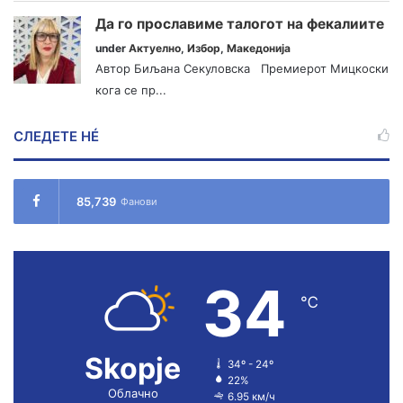
Да го прославиме талогот на фекалиите
under
Актуелно
,
Избор
,
Македонија
Автор Биљана Секуловска Премиерот Мицкоски
кога се пр...
СЛЕДЕТЕ НÉ
85,739
Фанови
34
℃
Skopje
34º - 24º
22%
Облачно
6.95 км/ч