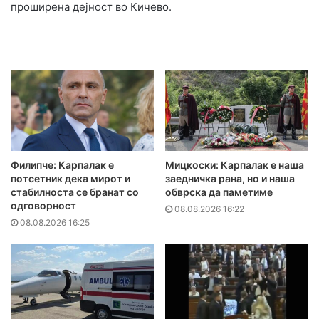
проширена дејност во Кичево.
Филипче: Карпалак е
Мицкоски: Карпалак е наша
потсетник дека мирот и
заедничка рана, но и наша
стабилноста се бранат со
обврска да паметиме
одговорност
08.08.2026 16:22
08.08.2026 16:25