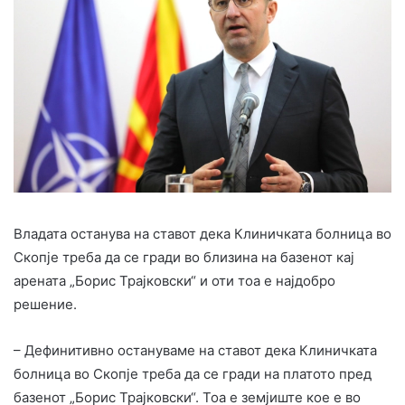
Владата останува на ставот дека Клиничката болница во
Скопје треба да се гради во близина на базенот кај
арената „Борис Трајковски“ и оти тоа е најдобро
решение.
– Дефинитивно остануваме на ставот дека Клиничката
болница во Скопје треба да се гради на платото пред
базенот „Борис Трајковски“. Тоа е земјиште кое е во