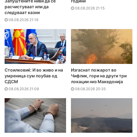
Запуштените ниви да се
години
расчистуваат или да
08.08.2026 21:15
следуваат казни
08.08.2026 21:19
Стоилковиќ: И во живо и на
Изгаснат пожарот во
умреница сум поубав од
Чифлик, гори на други три
СДСМ
локации низ Македонија
08.08.2026 21:09
08.08.2026 20:35