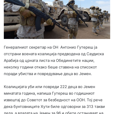
Генералниот секретар на ОН Антонио Гутереш ја
отстрани воената коалиција предводена од Саудиска
Арабија од црната листа на Обединетите нации,
неколку години откако беше ставена на списокот
поради убиства и повредување деца во Јемен.
Коалицијата уби или повреди 222 деца во Јемен
минатата година, напиша Гутереш во годишниот
извештај до Советот за безбедност на ООН. Тој рече
дека бунтовниците Хути биле одговорни за 313 такви
дела, а владата на Јемен за 96 и обете остануваат на