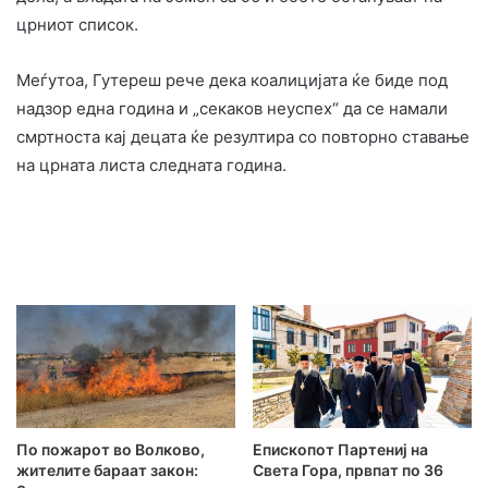
црниот список.
Меѓутоа, Гутереш рече дека коалицијата ќе биде под
надзор една година и „секаков неуспех“ да се намали
смртноста кај децата ќе резултира со повторно ставање
на црната листа следната година.
По пожарот во Волково,
Епископот Партениј на
жителите бараат закон:
Света Гора, првпат по 36