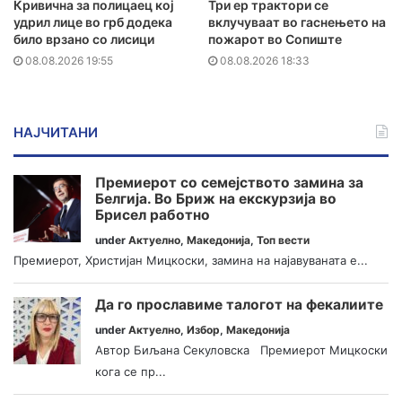
Кривична за полицаец кој
Три ер трактори се
удрил лице во грб додека
вклучуваат во гаснењето на
било врзано со лисици
пожарот во Сопиште
08.08.2026 19:55
08.08.2026 18:33
НАЈЧИТАНИ
Премиерот со семејството замина за
Белгија. Во Бриж на екскурзија во
Брисел работно
under
Актуелно
,
Македонија
,
Топ вести
Премиерот, Христијан Мицкоски, замина на најавуваната е...
Да го прославиме талогот на фекалиите
under
Актуелно
,
Избор
,
Македонија
Автор Биљана Секуловска Премиерот Мицкоски
кога се пр...