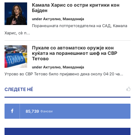
Камала Харис со остри критики кон
Бајден
under
Актуелно
,
Македонија
Поранешната потпретседателка на САД, Камала
Харис, сè п...
Пукале со автоматско оружје кон
куќата на поранешниот шеф на СВР
Тетово
under
Актуелно
,
Македонија
Утрово во СВР Тетово било пријавено дека околу 04:20 ча...
СЛЕДЕТЕ НÉ
85,739
Фанови