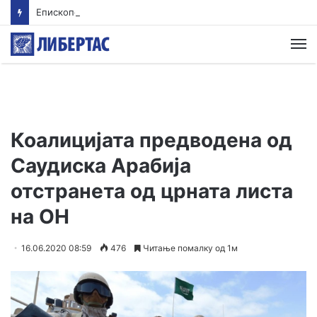
Епископот Партениј на Света Гора, првпат по 36 години
М
Коалицијата предводена од
Саудиска Арабија
отстранета од црната листа
на ОН
16.06.2020 08:59
476
Читање помалку од 1м