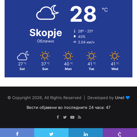
28
℃
Skopje
28º - 25º
40%
Облачно
2.04 км/ч
27
37
40
41
41
℃
℃
℃
℃
℃
Sat
Sun
Mon
Tue
Wed
© Copyright 2026, All Rights Reserved | Developed by
Unet
Вести објавени во последните 24 часа: 47
Facebook
Twitter
YouTube
RSS