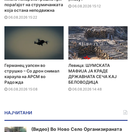
пораѓајот на струмичанката
06.08.2026 15:12
која остана неподвижна
06.08.2026 15:22
Германец уапсен во
Левица: ШУМСКАТА
струшко – Со дрон снимал
МАФИЈА ЈА КРАДЕ
караула на АРСМ во
ДРЖАВНАТА СЕЧА КАЈ
Радожда
БЕЛОВОДИЦА
06.08.2026 15:08
06.08.2026 14:48
НАЈЧИТАНИ
(Видео) Во Ново Село Организираната