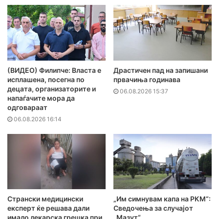
(ВИДЕО) Филипче: Власта е
Драстичен пад на запишани
исплашена, посегна по
првачиња годинава
децата, организаторите и
06.08.2026 15:37
напаѓачите мора да
одговараат
06.08.2026 16:14
Странски медицински
„Им симнувам капа на РКМ“:
експерт ќе решава дали
Сведочења за случајот
имало лекарска грешка при
„Мазут“