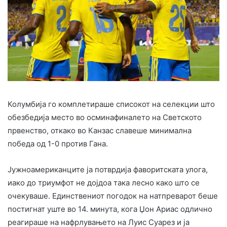
Колумбија го комплетираше списокот на селекции што
обезбедија место во осминафиналето на Светското
првенство, откако во Канзас славеше минимална
победа од 1-0 против Гана.
Јужноамериканците ја потврдија фаворитската улога,
иако до триумфот не дојдоа така лесно како што се
очекуваше. Единствениот погодок на натпреварот беше
постигнат уште во 14. минута, кога Џон Ариас одлично
реагираше на нафрлувањето на Луис Суарез и ја