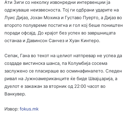
Ати Зиги со неколку извонредни интервенции ја
одржуваше неизвесноста. Тој ги одбрани ударите на
Луис Дијаз, Јохан Мохика и Густаво Пуерто, а Дијаз во
второто полувреме постигна и гол кој беше поништен
поради офсајд. До крајот без успех во завршницата
останаа и Давинсон Санчез и Хуан Кинтеро.
Сепак, Гана во текот на целиот натпревар не успеа да
создаде вистинска шанса, па Колумбија сосема
заслужено се пласираше во осминафиналето. Следен
ривал на Јужноамериканците ќе биде Швајцарија, а
дуелот е закажан за вторник од 22:00 часот во
Ванкувер.
Извор:
fokus.mk