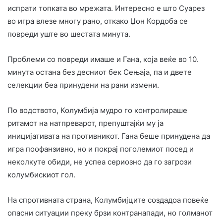
испрати топката во мрежата. Интересно е што Суарез
во игра влезе многу рано, откако Џон Кордоба се
повреди уште во шестата минута.
Проблеми со повреди имаше и Гана, која веќе во 10.
минута остана без десниот бек Сењаја, па и двете
селекции беа принудени на рани измени.
По водството, Колумбија мудро го контролираше
ритамот на натпреварот, препуштајќи му ја
иницијативата на противникот. Гана беше принудена да
игра поофанзивно, но и покрај поголемиот посед и
неколкуте обиди, не успеа сериозно да го загрози
колумбискиот гол.
На спротивната страна, Колумбијците создадоа повеќе
опасни ситуации преку брзи контранапади, но голманот