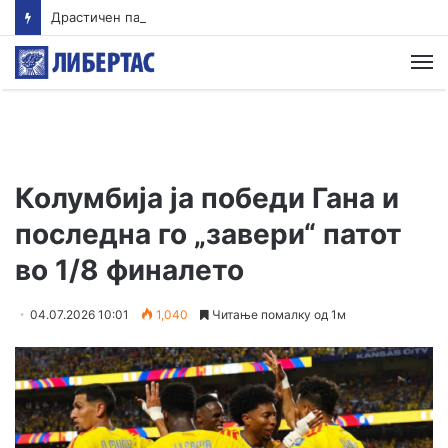
Драстичен пад на запишани првачиња годинава
М
Колумбија ја победи Гана и
последна го „завери“ патот
во 1/8 финалето
04.07.2026 10:01
1,040
Читање помалку од 1м