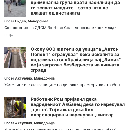
криминална група прати насилници да
ги тепаат младите – затоа што се
плашат од вистината
under
Видео
,
Македонија
Соопштение на СДСМ Во Ново Село денеска мирни млади
соц...
Околу 800 жители од улицата „Антон
Попов 1“ стравуваат дека ископите за
подземната сообраќајница кај „Лимак“
ќе ја загрозат безбедноста на нивната
зграда
under
Актуелно
,
Македонија
Жителите и сопствениците на деловни простори во станбен...
Работник Ром пријавил дека
надредениот Албанец дека го нарекувал
„циган“. Тој кажал дека бил
испровоциран и нарекуван „шиптар
under
Актуелно
,
Македонија
Комисијата за спречување и заштита од дискриминација (К...