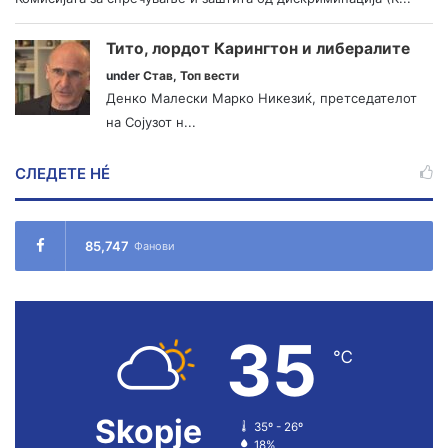
Тито, лордот Карингтон и либералите
under
Став
,
Топ вести
Денко Малески Марко Никезиќ, претседателот
на Сојузот н...
СЛЕДЕТЕ НÉ
85,747
Фанови
35
℃
Skopje
35º - 26º
18%