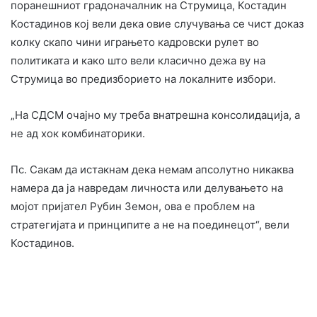
поранешниот градоначалник на Струмица, Костадин
Костадинов кој вели дека овие случувања се чист доказ
колку скапо чини играњето кадровски рулет во
политиката и како што вели класично дежа ву на
Струмица во предизборието на локалните избори.
„На СДСМ очајно му треба внатрешна консолидација, а
не ад хок комбинаторики.
​Пс. Сакам да истакнам дека немам апсолутно никаква
намера да ја навредам личноста или делувањето на
мојот пријател Рубин Земон, ова е проблем на
стратегијата и принципите а не на поединецот“, вели
Костадинов.