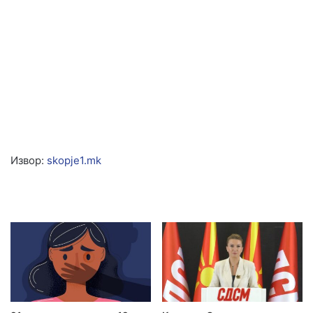
Извор:
skopje1.mk