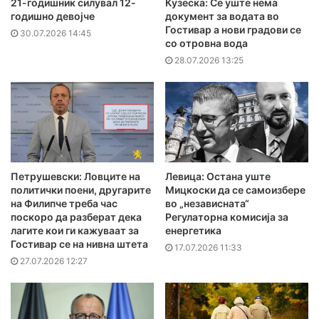
21-годишник силувал 12-
Кузеска: Се уште нема
годишно девојче
документ за водата во
Гостивар а нови градови се
30.07.2026 14:45
со отровна вода
28.07.2026 13:25
Петрушевски: Ловците на
Левица: Остана уште
политички поени, другарите
Мицкоски да се самоизбере
на Филипче треба час
во „независната“
поскоро да разберат дека
Регулаторна комисија за
лагите кои ги кажуваат за
енергетика
Гостивар се на нивна штета
17.07.2026 11:33
27.07.2026 12:27