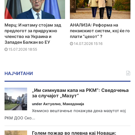
Мерц: И натаму стојам зад
АНАЛИЗА: Реформа на
предлогот за придружно
пензискиот систем, кој ќе го
членство на Украина и
плати “цехот“ ?
Западен Балкан во ЕУ
14.07.2026 15:16
15.07.2026 18:55
НАЈЧИТАНИ
„Им симнувам капа на РКМ“: Сведочења
за случајот „Мазут“
under
Актуелно
,
Македонија
Хемиско вештачење покажува дека мазутот кој
РКМ ДОО Ско...
Голем пожар во плевна кај Новаци: