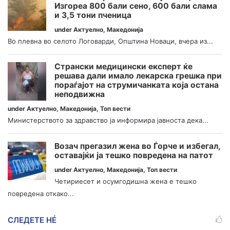
Изгореа 800 бали сено, 600 бали слама
и 3,5 тони пченица
under
Актуелно
,
Македонија
Во плевна во селото Логоварди, Општина Новаци, вчера из...
Странски медицински експерт ќе
решава дали имало лекарска грешка при
пораѓајот на струмичанката која остана
неподвижна
under
Актуелно
,
Македонија
,
Топ вести
Министерството за здравство ја информира јавноста дека...
Возач прегазил жена во Ѓорче и избегал,
оставајќи ја тешко повредена на патот
under
Актуелно
,
Македонија
,
Топ вести
Четириесет и осумгодишна жена е тешко
повредена откако...
СЛЕДЕТЕ НÉ