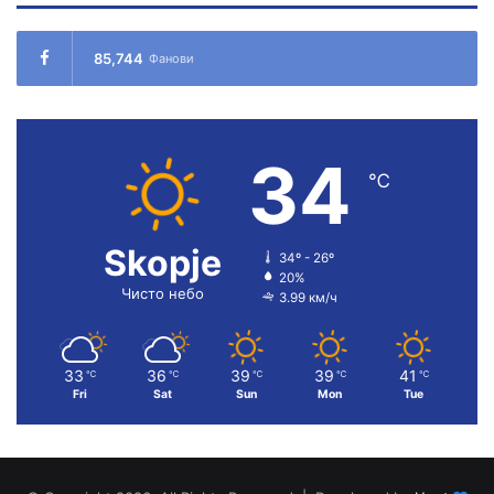
85,744
Фанови
34
℃
Skopje
34º - 26º
20%
Чисто небо
3.99 км/ч
33
36
39
39
41
℃
℃
℃
℃
℃
Fri
Sat
Sun
Mon
Tue