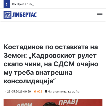
Во Прилеп почнуваат одбележувањата на 25-годишнината од Карпалак
М
Костадинов по оставката на
Земон: „Кадровскиот рулет
скапо чини, на СДСМ очајно
му треба внатрешна
консолидација“
23.05.2026 09:59
922
Читање помалку од 1м