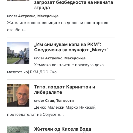
загрозат безбедноста на нивната
зграда
under
Актуелно
,
Македонија
Жителите и сопствениците на деловни простори во
станбен...
„Им симнувам капа на РКМ“:
Сведочења за случајот „Мазут“
under
Актуелно
,
Македонија
Хемиско вештачење покажува дека
мазутот кој РКМ ДОО Ско...
Тито, лордот Карингтон и
либералите
under
Став
,
Топ вести
Денко Малески Марко Никезиќ,
претседателот на Сојузот н...
Жители од Кисела Вода