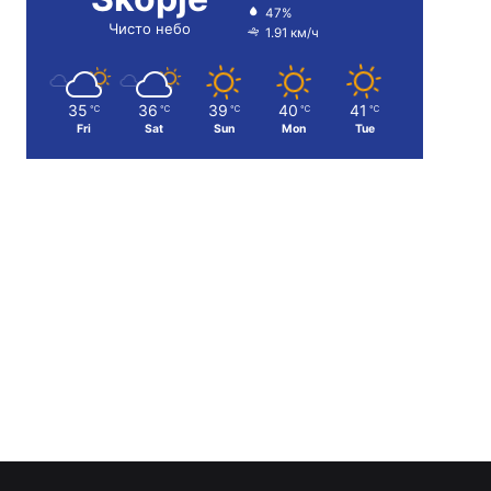
47%
Чисто небо
1.91 км/ч
35
36
39
40
41
℃
℃
℃
℃
℃
Fri
Sat
Sun
Mon
Tue