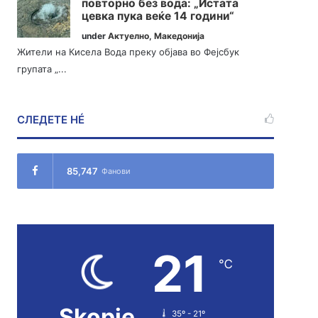
повторно без вода: „Истата
цевка пука веќе 14 години“
under
Актуелно
,
Македонија
Жители на Кисела Вода преку објава во Фејсбук
групата „...
СЛЕДЕТЕ НÉ
85,747
Фанови
21
℃
Skopje
35º - 21º