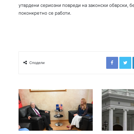
утврдени сериозни повреди на законски обврски, б
поконкретно се работи.
Faceboo
T
Сподели