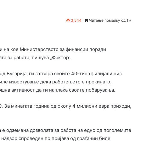
3,544
Читање помалку од 1м
ти на кое Министерството за финансии поради
а за работа, пишува „Фактор“.
д Бугарија, ги затвора своите 40-тина филијали низ
биле известување дека работењето е прекинато.
ошна активност да ги наплаќа своите побарувања.
19. За минатата година од околу 4 милиони евра приходи,
 е одземена дозволата за работа на едно од поголемите
 надзор спроведен по пријава од граѓанин биле