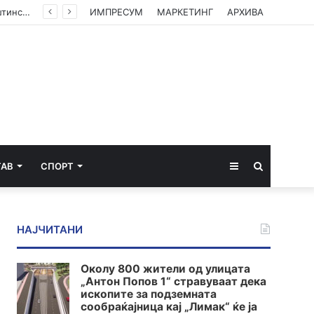
(ФОТО) Ахмети на средба со в.д. амбасадорката на САД: Американската поддршка е суштинска за зачувување на духот на Охридскиот договор
ИМПРЕСУМ
МАРКЕТИНГ
АРХИВА
Sidebar
Пребарај
ТАВ
СПОРТ
за
НАЈЧИТАНИ
Околу 800 жители од улицата
„Антон Попов 1“ стравуваат дека
ископите за подземната
сообраќајница кај „Лимак“ ќе ја