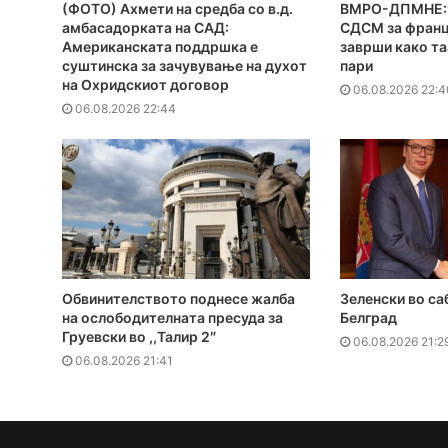
(ФОТО) Ахмети на средба со в.д.
ВМРО-ДПМНЕ: 
амбасадорката на САД:
СДСМ за франц
Американската поддршка е
заврши како та
суштинска за зачувување на духот
пари
на Охридскиот договор
06.08.2026 22:4
06.08.2026 22:44
Обвинителството поднесе жалба
Зеленски во са
на ослободителната пресуда за
Белград
Груевски во ,,Талир 2″
06.08.2026 21:2
06.08.2026 21:41