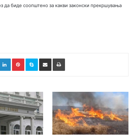
ез да биде соопштено за какви законски прекршувања
k
witter
LinkedIn
Pinterest
Skype
Сподели преку Е-маил
Испринтај