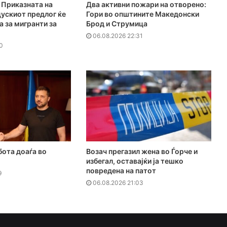
Приказната на
Два активни пожари на отворено:
ускиот предлог ќе
Гори во општините Македонски
а за мигранти за
Брод и Струмица
06.08.2026 22:31
0
бота доаѓа во
Возач прегазил жена во Ѓорче и
избегал, оставајќи ја тешко
повредена на патот
9
06.08.2026 21:03