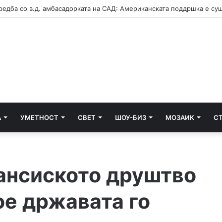
А
УМЕТНОСТ
СВЕТ
ШОУ-БИЗ
МОЗАИК
С
нансиското друштво
ое државата го