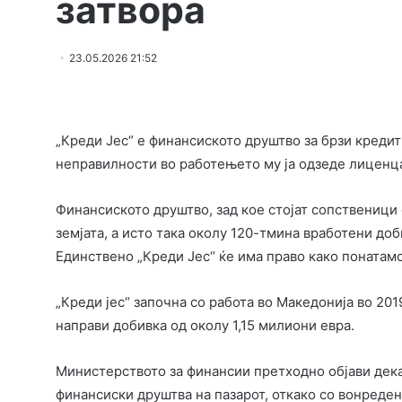
затвора
23.05.2026 21:52
„Креди Јес“ е финансиското друштво за брзи креди
неправилности во работењето му ја одзеде лиценцат
Финансиското друштво, зад кое стојат сопственици о
земјата, а исто така околу 120-тмина вработени до
Единствено „Креди Јес“ ќе има право како понатам
„Креди јес“ започна со работа во Македонија во 20
направи добивка од околу 1,15 милиони евра.
Министерството за финансии претходно објави дека
финансиски друштва на пазарот, откако со вонреден