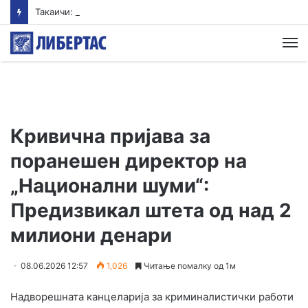
Такаичи: Јапонија ги поддржува трите принципи на ненуклеарно оружје
М
Кривична пријава за
поранешен директор на
„Национални шуми“:
Предизвикал штета од над 2
милиони денари
08.06.2026 12:57
1,026
Читање помалку од 1м
Надворешната канцеларија за криминалистички работи