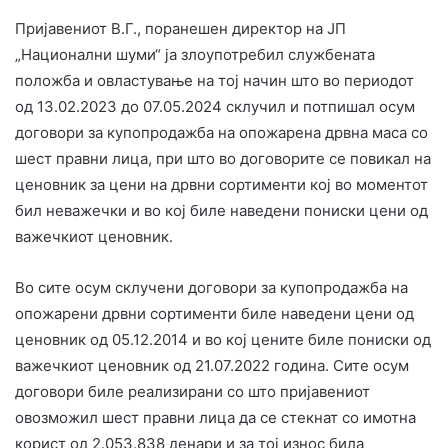
Пријавениот В.Г., поранешен директор на ЈП
„Национални шуми“ ја злоупотребил службената
положба и овластување на тој начин што во периодот
од 13.02.2023 до 07.05.2024 склучил и потпишал осум
договори за купопродажба на опожарена дрвна маса со
шест правни лица, при што во договорите се повикал на
ценовник за цени на дрвни сортименти кој во моментот
бил неважечки и во кој биле наведени пониски цени од
важечкиот ценовник.
Во сите осум склучени договори за купопродажба на
опожарени дрвни сортименти биле наведени цени од
ценовник од 05.12.2014 и во кој цените биле пониски од
важечкиот ценовник од 21.07.2022 година. Сите осум
договори биле реализирани со што пријавениот
овозможил шест правни лица да се стекнат со имотна
корист од 2.053.838 денари и за тој износ била