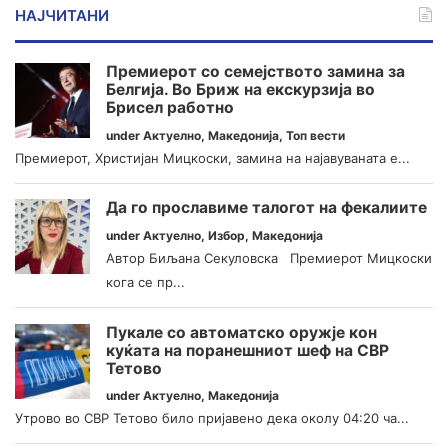
НАЈЧИТАНИ
Премиерот со семејството замина за
Белгија. Во Бриж на екскурзија во
Брисел работно
under
Актуелно
,
Македонија
,
Топ вести
Премиерот, Христијан Мицкоски, замина на најавуваната е...
Да го прославиме талогот на фекалиите
under
Актуелно
,
Избор
,
Македонија
Автор Биљана Секуловска Премиерот Мицкоски
кога се пр...
Пукале со автоматско оружје кон
куќата на поранешниот шеф на СВР
Тетово
under
Актуелно
,
Македонија
Утрово во СВР Тетово било пријавено дека околу 04:20 ча...