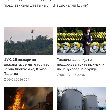
предизвикана штета на ЈП „Национални Шуми“.
ЦУК: 25 пожари во
Такаичи: Јапонија ги
државата, се уште гори во
поддржува трите принципи
Горно Лисиче и кај Крива
на ненуклеарно оружје
Паланка
09.08.2026 09:05
09.08.2026 09:11