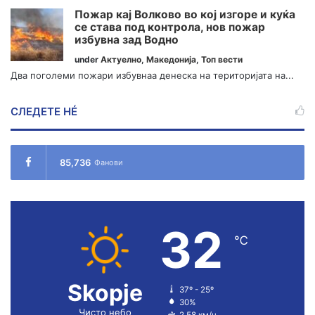
Пожар кај Волково во кој изгоре и куќа
се става под контрола, нов пожар
избувна зад Водно
under
Актуелно
,
Македонија
,
Топ вести
Два поголеми пожари избувнаа денеска на територијата на...
СЛЕДЕТЕ НÉ
85,736
Фанови
32
℃
Skopje
37º - 25º
30%
Чисто небо
2.58 км/ч