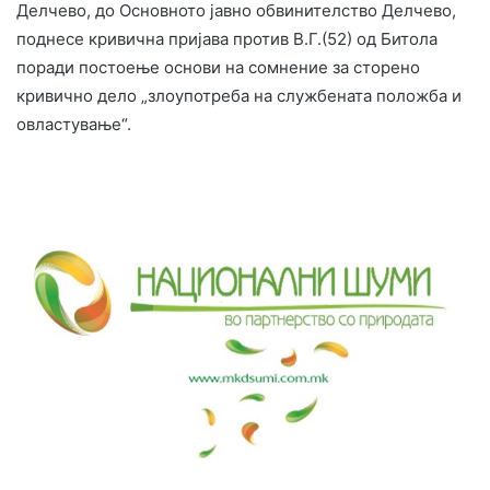
Делчево, до Основното јавно обвинителство Делчево,
поднесе кривична пријава против В.Г.(52) од Битола
поради постоење основи на сомнение за сторено
кривично дело „злоупотреба на службената положба и
овластување“.