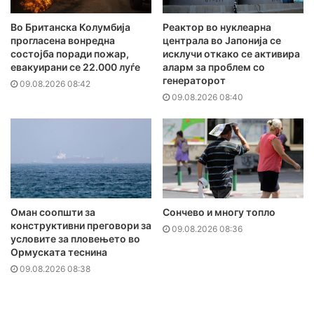
Во Британска Колумбија
Реактор во нуклеарна
прогласена вонредна
централа во Јапонија се
состојба поради пожар,
исклучи откако се активира
евакуирани се 22.000 луѓе
аларм за проблем со
генераторот
09.08.2026 08:42
09.08.2026 08:40
Оман соопшти за
Сончево и многу топло
конструктивни преговори за
09.08.2026 08:36
условите за пловењето во
Ормуската теснина
09.08.2026 08:38