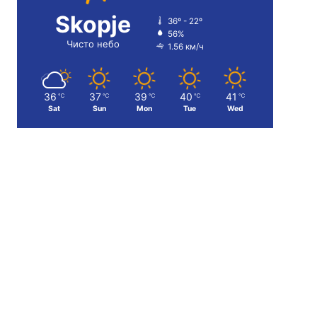
Skopje
36º - 22º
56%
Чисто небо
1.56 км/ч
36
37
39
40
41
℃
℃
℃
℃
℃
Sat
Sun
Mon
Tue
Wed