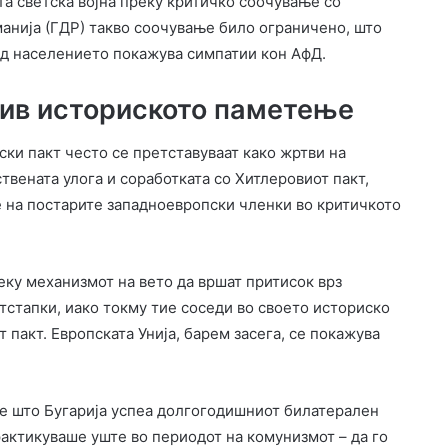
та светска војна преку критичко соочување со
манија (ГДР) такво соочување било ограничено, што
од населението покажува симпатии кон АфД.
тив историското паметење
ки пакт често се претставуваат како жртви на
твената улога и соработката со Хитлеровиот пакт,
е на постарите западноевропски членки во критичкото
еку механизмот на вето да вршат притисок врз
тстапки, иако токму тие соседи во своето историско
 пакт. Европската Унија, барем засега, се покажува
аде што Бугарија успеа долгогодишниот билатерален
рактикуваше уште во периодот на комунизмот – да го