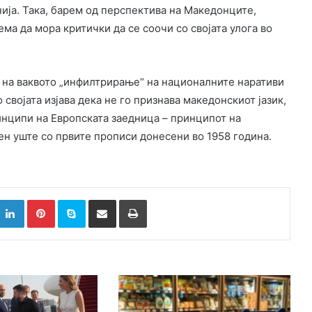
нија. Така, барем од перспектива на Македонците,
ема да мора критички да се соочи со својата улога во
 на ваквото „инфилтрирање“ на националните наративи
својата изјава дека не го признава македонскиот јазик,
ринципи на Европската заедница – принципот на
ен уште со првите прописи донесени во 1958 година.
k
witter
LinkedIn
Pinterest
Skype
Сподели преку Е-маил
Испринтај