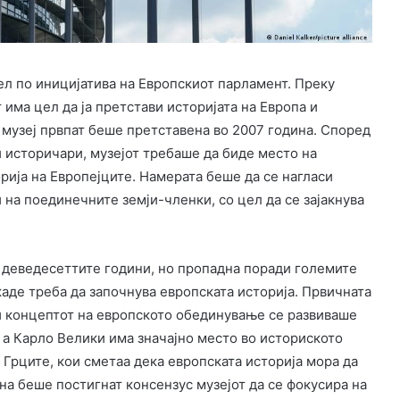
сел по иницијатива на Европскиот парламент. Преку
 има цел да ја претстави историјата на Европа и
в музеј првпат беше претставена во 2007 година. Според
и историчари, музејот требаше да биде место на
рија на Европејците. Намерата беше да се нагласи
на поединечните земји-членки, со цел да се зајакнува
д деведесеттите години, но пропадна поради големите
аде треба да започнува европската историја. Првичната
ќи концептот на европското обединување се развиваше
а Карло Велики има значајно место во историското
 Грците, кои сметаа дека европската историја мора да
ина беше постигнат консензус музејот да се фокусира на