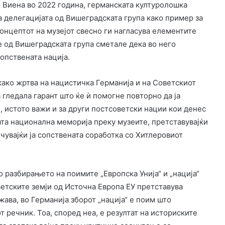
о Виена во 2022 година, германската културолошка
а делегацијата од Вишеградската група како пример за
концептот на музејот свесно ги нагласува елементите
е од Вишеградската група сметале дека во него
сопствената нација.
ако жртва на нацистичка Германија и на Советскиот
а гледала гарант што ќе ѝ помогне повторно да ја
, истото важи и за други постсоветски нации кои денес
јата национална меморија преку музеите, претставувајќи
чувајќи ја сопствената соработка со Хитлеровиот
о разбирањето на поимите „Европска Унија“ и „нација“
етските земји од Источна Европа ЕУ претставува
жава, во Германија зборот „нација“ е поим што
 речник. Тоа, според неа, е резултат на историските