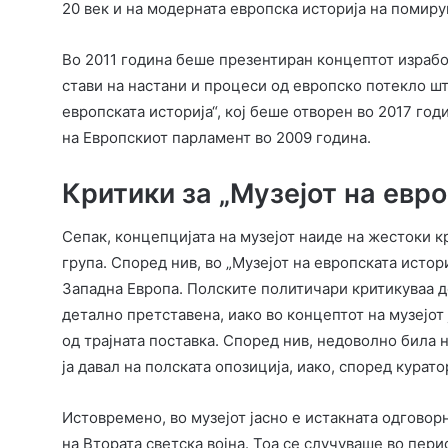
20 век и на модерната европска историја на помир
Во 2011 година беше презентиран концептот израбо
стави на настани и процеси од европско потекло што
европската историја“, кој беше отворен во 2017 го
на Европскиот парламент во 2009 година.
Критики за „Музејот на евро
Сепак, концепцијата на музејот наиде на жестоки 
група. Според нив, во „Музејот на европската исто
Западна Европа. Полските политичари критикуваа д
детално претставена, иако во концептот на музејот
од трајната поставка. Според нив, недоволно била 
ја давал на полската опозиција, иако, според курато
Истовремено, во музејот јасно е истакната одговор
на Втората светска војна. Тоа се случуваше во пери