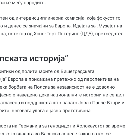
ување меѓу народите.
тен од интердисциплинарна комисија, која фокусот го
 и денес се значајни за Европа. Идејата за „Музејот на
дина, потекна од Ханс-Герт Петеринг (ЦДУ), претседател
пската историја“
критики од политичарите од Вишеградската
рија“ Европа е прикажана претежно од перспектива на
ека борбата на Полска за независност не е доволно
 јасно е наведено дека националните истории не се дел
нагласена и поддршката што папата Јован Павле Втори ѝ
рите, неговата улога е јасно претставена.
носта на Германија за геноцидот и Холокаустот за време
од кога владата во Варшава донесе закон со кој се