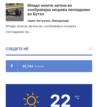
Младо момче загина во
сообраќајна несреќа попладнево
во Бутел
under
Актуелно
,
Македонија
Младо момче загина во сообраќајна несреќа
попладнево во...
СЛЕДЕТЕ НÉ
85,744
Фанови
22
℃