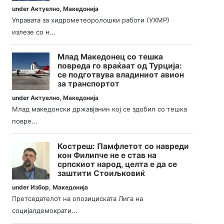
under
Актуелно
,
Македонија
Управата за хидрометеоролошки работи (УХМР)
излезе со н...
Млад Македонец со тешка
повреда го враќаат од Турција:
се подготвува владиниот авион
за транспортот
under
Актуелно
,
Македонија
Млад македонски државјанин кој се здобил со тешка
повре...
Костреш: Памфлетот со навреди
кон Филипче не е став на
српскиот народ, целта е да се
заштити Стоиљковиќ
under
Избор
,
Македонија
Претседателот на опозициската Лига на
социјалдемократи...