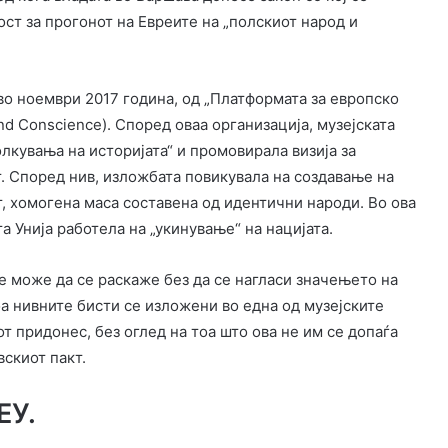
ст за прогонот на Евреите на „полскиот народ и
во ноември 2017 година, од „Платформата за европско
nd Conscience). Според оваа организација, музејската
лкувања на историјата“ и промовирала визија за
. Според нив, изложбата повикувала на создавање на
т, хомогена маса составена од идентични народи. Во ова
а Унија работела на „укинување“ на нацијата.
не може да се раскаже без да се нагласи значењето на
а нивните бисти се изложени во една од музејските
т придонес, без оглед на тоа што ова не им се допаѓа
вскиот пакт.
ЕУ.