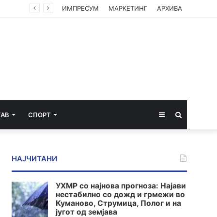
ИМПРЕСУМ
МАРКЕТИНГ
АРХИВА
Sidebar
Пребарај
ТАВ
СПОРТ
за
НАЈЧИТАНИ
УХМР со најнова прогноза: Најави
нестабилно со дожд и грмежи во
Куманово, Струмица, Полог и на
југот од земјава