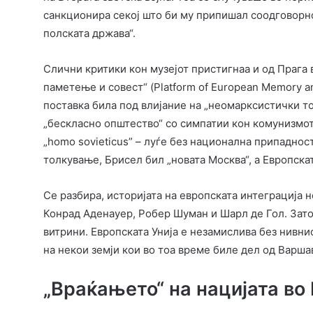
санкционира секој што би му припишал соодговорно
полската држава“.
Слични критики кон музејот пристигнаа и од Прага 
паметење и совест“ (Platform of European Memory a
поставка била под влијание на „неомарксистички то
„бескласно општество“ со симпатии кон комунизмот
„homo sovieticus” – луѓе без национална припаднос
толкување, Брисел бил „новата Москва“, а Европскат
Се разбира, историјата на европската интеграција 
Конрад Аденауер, Робер Шуман и Шарл де Гол. Зато
витрини. Европската Унија е незамислива без нивнио
на некои земји кои во тоа време биле дел од Варша
„Враќањето“ на нацијата во 