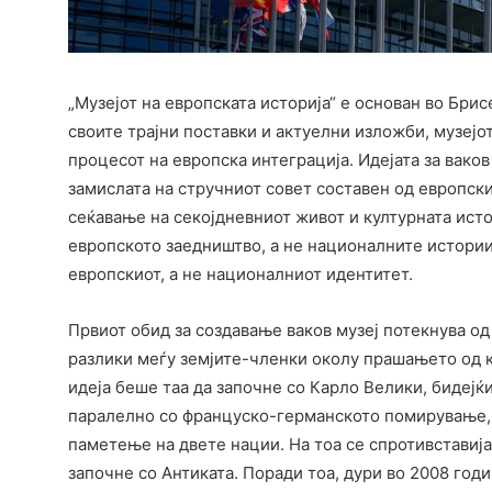
„Музејот на европската историја“ е основан во Бри
своите трајни поставки и актуелни изложби, музејот
процесот на европска интеграција. Идејата за вако
замислата на стручниот совет составен од европск
сеќавање на секојдневниот живот и културната исто
европското заедништво, а не националните истории 
европскиот, а не националниот идентитет.
Првиот обид за создавање ваков музеј потекнува о
разлики меѓу земјите-членки околу прашањето од к
идеја беше таа да започне со Карло Велики, бидеј
паралелно со француско-германското помирување, 
паметење на двете нации. На тоа се спротивставија
започне со Антиката. Поради тоа, дури во 2008 год