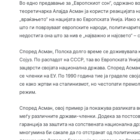
Во едно предавање за „Европскиот сон“, одржано в
теоретичарка Алајда Асман ја користи реакцијата н
„враќањето“ на нацијата во Европската Унија. Иако 
што ги поврзуваат европските народи, политичарит
недостига она што за нив е „најважно и најсвето“ – 
Според Асман, Полска долго време се доживувала к
Сојуз. По распадот на СССР, таа во Европската Униј
зацврсти својата национална држава. Според Асман
се членки на ЕУ. По 1990 година тие ја граделе сво
се како жртви на сталинизмот, но честопати премол
режим.
Според Асман, овој пример ја покажува разликата в
меѓу различните држави-членки. Додека за постсов
гаранција за заштита на сопствената национална др
многумина би сакале да го отстранат од политичкиот