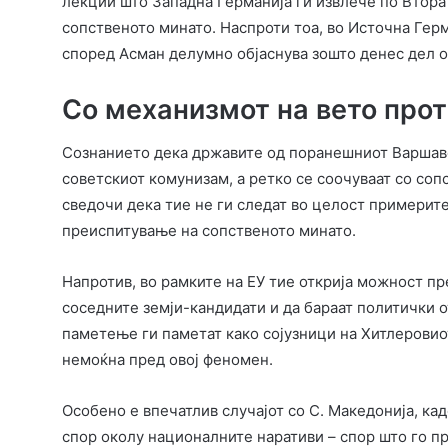
лекции што Западна Германија ги извлече по Втора
сопственото минато. Наспроти тоа, во Источна Гер
според Асман делумно објаснува зошто денес дел 
Со механизмот на вето про
Сознанието дека државите од поранешниот Варшавс
советскиот комунизам, а ретко се соочуваат со сопс
сведочи дека тие не ги следат во целост примерит
преиспитување на сопственото минато.
Напротив, во рамките на ЕУ тие открија можност пр
соседните земји-кандидати и да бараат политички о
паметење ги паметат како сојузници на Хитлеровиот
немоќна пред овој феномен.
Особено е впечатлив случајот со С. Македонија, к
спор околу националните наративи – спор што го п