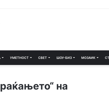
и почнува судењето за убиството на Тупак Шакур
А
УМЕТНОСТ
СВЕТ
ШОУ-БИЗ
МОЗАИК
С
враќањето“ на