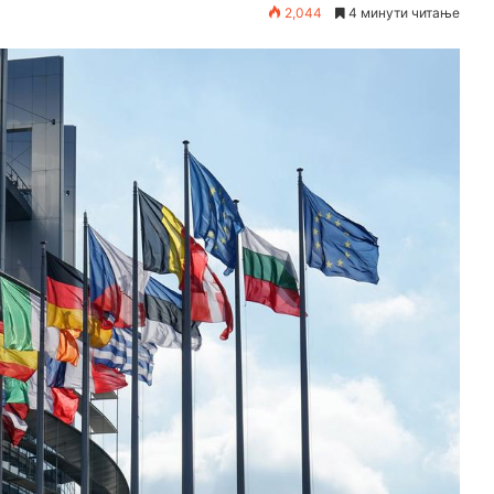
2,044
4 минути читање