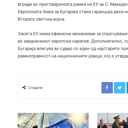
вгради во преговарачката рамка на ЕУ за С. Македо
Европската Унија за Бугарија стана гаранција дека н
Втората светска војна.
Засега ЕУ нема ефикасни механизми за спречување
во заедничкиот европски наратив. Дополнително, со 
Бугарија влегува во судир со еден од најстарите п
рамноправност на националните јазици, кој е утврд
Faceboo
T
Сподели