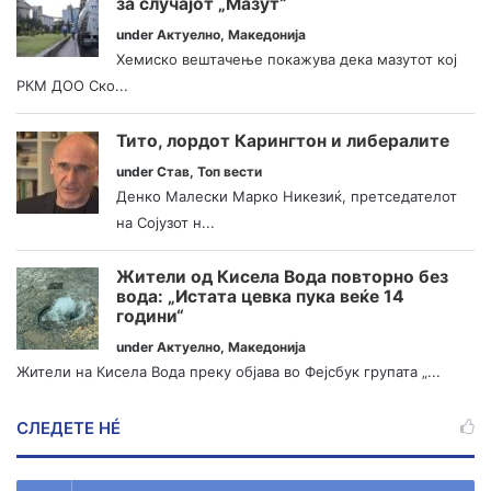
за случајот „Мазут“
under
Актуелно
,
Македонија
Хемиско вештачење покажува дека мазутот кој
РКМ ДОО Ско...
Тито, лордот Карингтон и либералите
under
Став
,
Топ вести
Денко Малески Марко Никезиќ, претседателот
на Сојузот н...
Жители од Кисела Вода повторно без
вода: „Истата цевка пука веќе 14
години“
under
Актуелно
,
Македонија
Жители на Кисела Вода преку објава во Фејсбук групата „...
СЛЕДЕТЕ НÉ