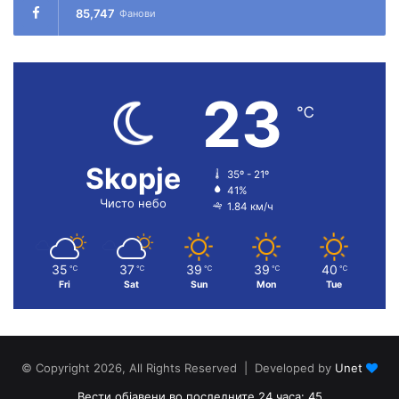
85,747
Фанови
23
℃
Skopje
35º - 21º
41%
Чисто небо
1.84 км/ч
35
37
39
39
40
℃
℃
℃
℃
℃
Fri
Sat
Sun
Mon
Tue
© Copyright 2026, All Rights Reserved | Developed by
Unet
Вести објавени во последните 24 часа: 45