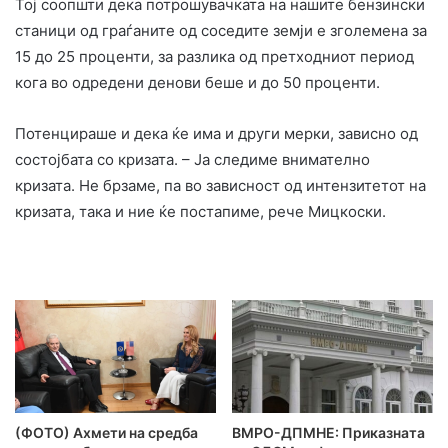
Тој соопшти дека потрошувачката на нашите бензински
станици од граѓаните од соседите земји е зголемена за
15 до 25 проценти, за разлика од претходниот период
кога во одредени денови беше и до 50 проценти.
Потенцираше и дека ќе има и други мерки, зависно од
состојбата со кризата. – Ја следиме внимателно
кризата. Не брзаме, па во зависност од интензитетот на
кризата, така и ние ќе постапиме, рече Мицкоски.
(ФОТО) Ахмети на средба
ВМРО-ДПМНЕ: Приказната