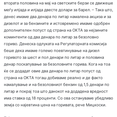
втората половина на мај на светските берзи се движеше
меѓу илјада и илјада двесте долари за барел. – Така што,
денес имаме два денара по литар намалена акциза и за
дизелот и за бензините и истовремено имаме одобрен
дополнителен попуст од страна на ОКТА за нејзините
коминтенти од два денара по литар за безоловно
гориво. Денеска одлуката на Регулаторната комисија
беше дека имаме големо поевтинување на дизел
горивото за шест и пол денари по литар и половина
денар поскапување за безоловните горива. Кога на тоа
ќе се додадат овие два денара по литар попуст од
страна на ОКТА тогаш добиваме реално и де факто
намалување и на безоловниот бензин од 1,5 денари по
литар и покрај тоа што данокот на додадена вредност
има ставка од 18 проценти. Со ова остануваме убедливо
земја со најевтина цена на горивата, рече Мицкоски.