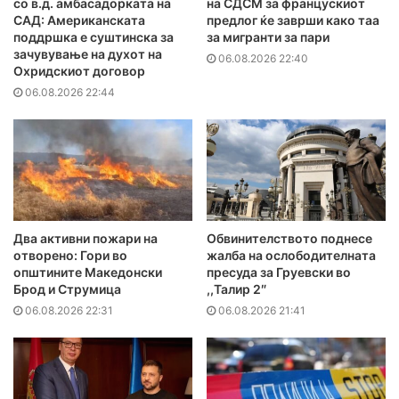
со в.д. амбасадорката на
на СДСМ за францускиот
САД: Американската
предлог ќе заврши како таа
поддршка е суштинска за
за мигранти за пари
зачувување на духот на
06.08.2026 22:40
Охридскиот договор
06.08.2026 22:44
Два активни пожари на
Обвинителството поднесе
отворено: Гори во
жалба на ослободителната
општините Македонски
пресуда за Груевски во
Брод и Струмица
,,Талир 2″
06.08.2026 22:31
06.08.2026 21:41