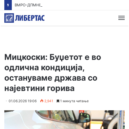
ВМРО-ДПМНЕ: Приказната на СДСМ за францускиот предлог ќе заврши како таа за мигранти за пари
М
Мицкоски: Буџетот е во
одлична кондиција,
остануваме држава со
најевтини горива
01.06.2026 19:06
2,941
1 минута читање