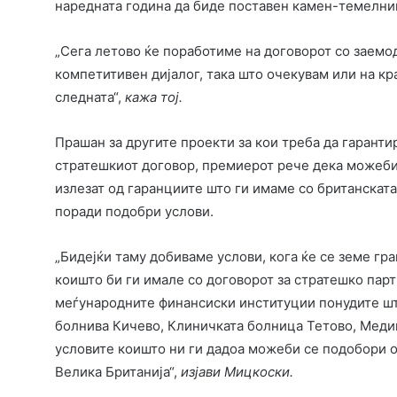
наредната година да биде поставен камен-темелник
„Сега летово ќе поработиме на договорот со заемо
компетитивен дијалог, така што очекувам или на кра
следната“,
кажа тој.
Прашан за другите проекти за кои треба да гаранти
стратешкиот договор, премиерот рече дека можеби 
излезат од гаранциите што ги имаме со британската
поради подобри услови.
„Бидејќи таму добиваме услови, кога ќе се земе г
коишто би ги имале со договорот за стратешко пар
меѓународните финансиски институции понудите шт
болнива Кичево, Клиничката болница Тетово, Меди
условите коишто ни ги дадоа можеби се подобори о
Велика Британија“,
изјави Мицкоски.