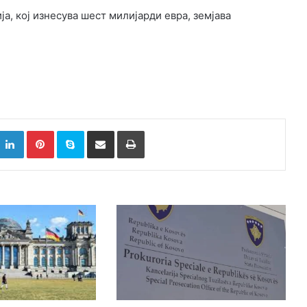
ја, кој изнесува шест милијарди евра, земјава
k
witter
LinkedIn
Pinterest
Skype
Сподели преку Е-маил
Испринтај