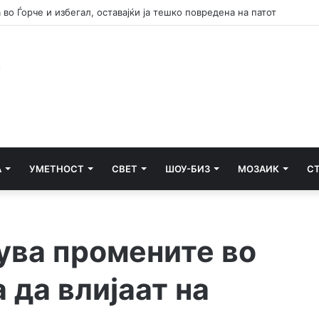
А
УМЕТНОСТ
СВЕТ
ШОУ-БИЗ
МОЗАИК
С
ува промените во
 да влијаат на