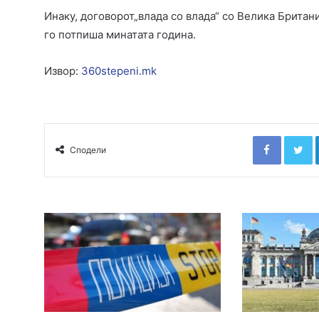
Инаку, договорот„влада со влада“ со Велика Британи
го потпиша минатата година.
Извор:
360stepeni.mk
Faceboo
T
Сподели