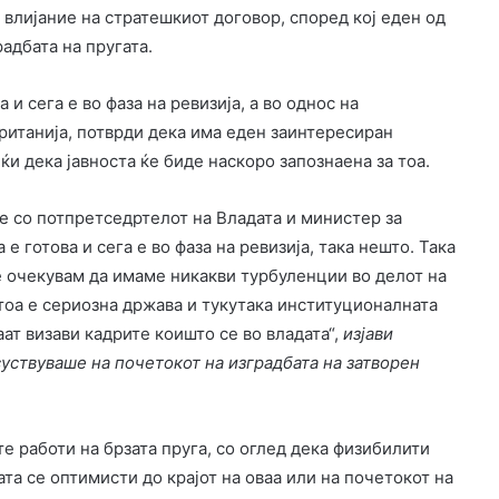
 влијание на стратешкиот договор, според кој еден од
радбата на пругата.
и сега е во фаза на ревизија, а во однос на
ританија, потврди дека има еден заинтересиран
ќи дека јавноста ќе биде наскоро запознаена за тоа.
е со потпретседртелот на Владата и министер за
е готова и сега е во фаза на ревизија, така нешто. Така
е очекувам да имаме никакви турбуленции во делот на
тоа е сериозна држава и тукутака институционалната
ат визави кадрите коишто се во владата“,
изјави
уствуваше на почетокот на изградбата на затворен
е работи на брзата пруга, со оглед дека физибилити
та се оптимисти до крајот на оваа или на почетокот на