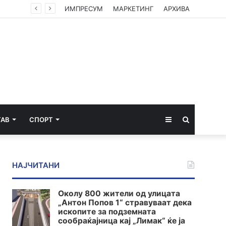
Институтот „Роберт Кох“ ги ревидираше податоците: Речиси 12.000 починати од екстремните горештини во Германија
ИМПРЕСУМ
МАРКЕТИНГ
АРХИВА
Sidebar
Пребарај
ТАВ
СПОРТ
за
НАЈЧИТАНИ
Околу 800 жители од улицата
„Антон Попов 1“ стравуваат дека
ископите за подземната
сообраќајница кај „Лимак“ ќе ја