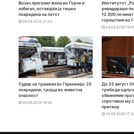
Возач прегазил жена во Ѓорче и
Институтот „Ро
избегал, оставајќи ја тешко
ревидираше по
повредена на патот
12.000 починат
горештини во Г
06.08.2026 21:03
06.08.2026 19:5
Судир на трамваи во Германија: 25
До 22 август 
повредени, тројца во животна
треба да одлуч
опасност
обвинение прот
спротивно му с
06.08.2026 18:26
притвор
06.08.2026 17:4