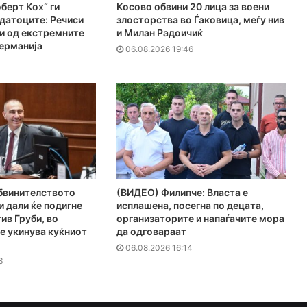
берт Кох“ ги
Косово обвини 20 лица за воени
датоците: Речиси
злосторства во Ѓаковица, меѓу нив
и од екстремните
и Милан Радоичиќ
ерманија
06.08.2026 19:46
1
Обвинителството
(ВИДЕО) Филипче: Власта е
и дали ќе подигне
исплашена, посегна по децата,
ив Груби, во
организаторите и напаѓачите мора
е укинува куќниот
да одговараат
06.08.2026 16:14
3