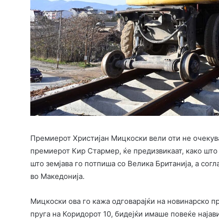
Премиерот Христијан Мицкоски вели оти не очекува
премиерот Кир Стармер, ќе предизвикаат, како што
што земјава го потпиша со Велика Британија, а согл
во Македонија.
Мицкоски ова го кажа одговарајќи на новинарско пр
пруга на Коридорот 10, бидејќи имаше повеќе најави