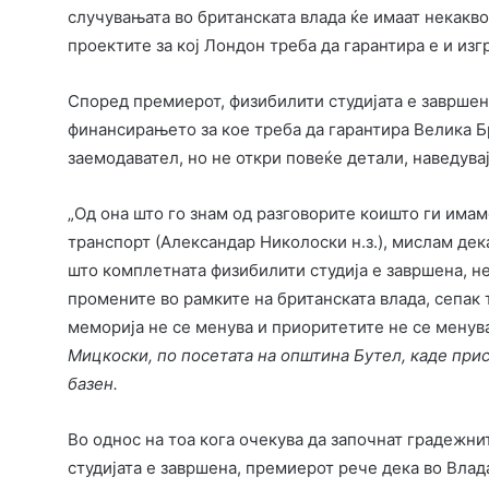
случувањата во британската влада ќе имаат некакво
проектите за кој Лондон треба да гарантира е и изг
Според премиерот, физибилити студијата е завршена 
финансирањето за кое треба да гарантира Велика Б
заемодавател, но не откри повеќе детали, наведувај
„Од она што го знам од разговорите коишто ги имам
транспорт (Александар Николоски н.з.), мислам дека 
што комплетната физибилити студија е завршена, н
промените во рамките на британската влада, сепак 
меморија не се менува и приоритетите не се менува
Мицкоски, по посетата на општина Бутел, каде прис
базен.
Во однос на тоа кога очекува да започнат градежнит
студијата е завршена, премиерот рече дека во Влада