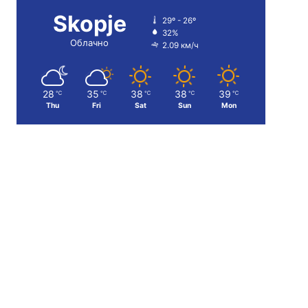
Skopje
29º - 26º
32%
Облачно
2.09 км/ч
28
35
38
38
39
℃
℃
℃
℃
℃
Thu
Fri
Sat
Sun
Mon