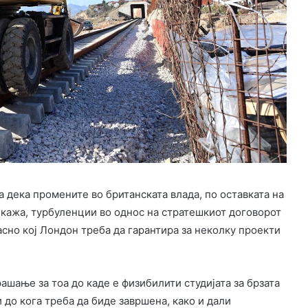
 дека промените во британската влада, по оставката на
 кажа, турбуленции во однос на стратешкиот договорот
асно кој Лондон треба да гарантира за неколку проекти
ашање за тоа до каде е физибилити студијата за брзата
 до кога треба да биде завршена, како и дали