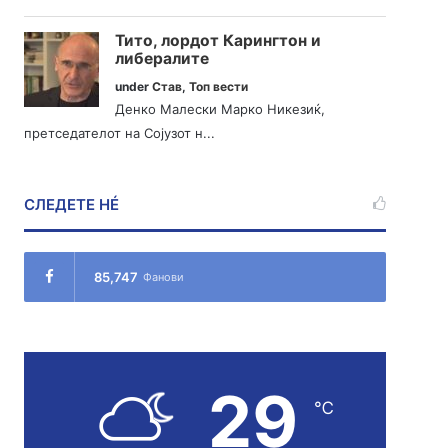
Тито, лордот Карингтон и
либералите
under
Став
,
Топ вести
Денко Малески Марко Никезиќ,
претседателот на Сојузот н...
СЛЕДЕТЕ НÉ
85,747
Фанови
29
℃