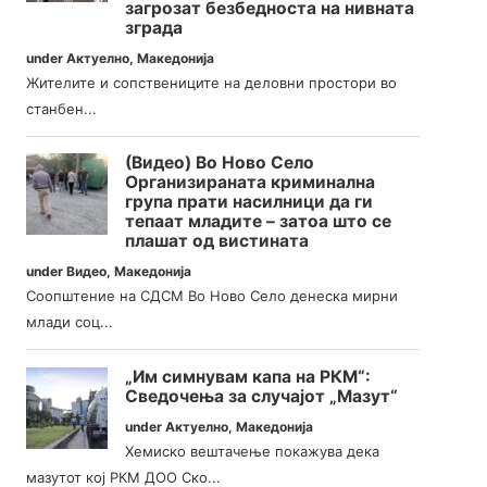
загрозат безбедноста на нивната
зграда
under
Актуелно
,
Македонија
Жителите и сопствениците на деловни простори во
станбен...
(Видео) Во Ново Село
Организираната криминална
група прати насилници да ги
тепаат младите – затоа што се
плашат од вистината
under
Видео
,
Македонија
Соопштение на СДСМ Во Ново Село денеска мирни
млади соц...
„Им симнувам капа на РКМ“:
Сведочења за случајот „Мазут“
under
Актуелно
,
Македонија
Хемиско вештачење покажува дека
мазутот кој РКМ ДОО Ско...