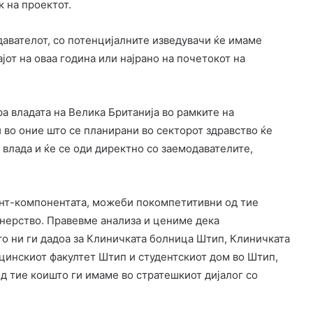
 на проектот.
давателот, со потенцијалните изведувачи ќе имаме
јот на оваа година или најрано на почетокот на
ра владата на Велика Британија во рамките на
во оние што се планирани во секторот здравство ќе
 влада и ќе се оди директно со заемодавателите,
рант-компонентата, можеби покомпетитивни од тие
тнерство. Правевме анализа и цениме дека
о ни ги дадоа за Клиничката болница Штип, Клиничката
цинскиот факултет Штип и студентскиот дом во Штип,
д тие коишто ги имаме во стратешкиот дијалог со