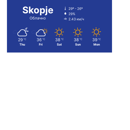
Skopje
29º - 26º
29%
Облачно
2.43 км/ч
29
36
38
38
39
℃
℃
℃
℃
℃
Thu
Fri
Sat
Sun
Mon