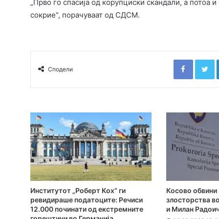
„Прво го спасија од корупциски скандали, а потоа 
сокрие“, порачуваат од СДСМ.
Faceboo
T
Сподели
Институтот „Роберт Кох“ ги
Косово обвини 
ревидираше податоците: Речиси
злосторства во
12.000 починати од екстремните
и Милан Радои
горештини во Германија