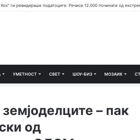
А
УМЕТНОСТ
СВЕТ
ШОУ-БИЗ
МОЗАИК
С
 земјоделците – пак
ски од