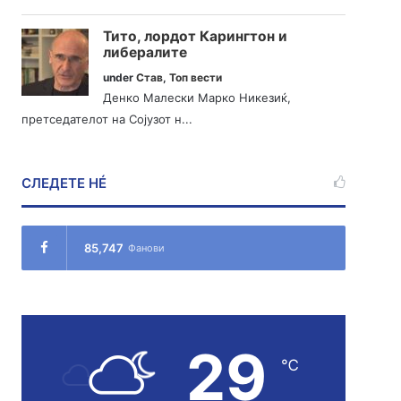
Тито, лордот Карингтон и
либералите
under
Став
,
Топ вести
Денко Малески Марко Никезиќ,
претседателот на Сојузот н...
СЛЕДЕТЕ НÉ
85,747
Фанови
29
℃