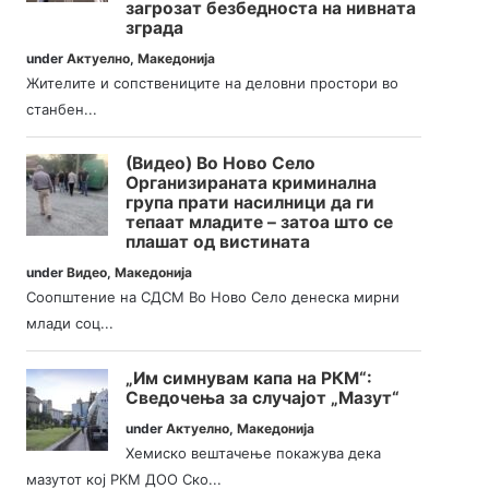
загрозат безбедноста на нивната
зграда
under
Актуелно
,
Македонија
Жителите и сопствениците на деловни простори во
станбен...
(Видео) Во Ново Село
Организираната криминална
група прати насилници да ги
тепаат младите – затоа што се
плашат од вистината
under
Видео
,
Македонија
Соопштение на СДСМ Во Ново Село денеска мирни
млади соц...
„Им симнувам капа на РКМ“:
Сведочења за случајот „Мазут“
under
Актуелно
,
Македонија
Хемиско вештачење покажува дека
мазутот кој РКМ ДОО Ско...