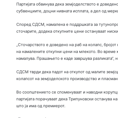
Партијата обвинува дека земјоделството е доведено
субвенциите, доцни нивната исплата, а дел од мерк
Според СДСМ, намалена е поддршката за тутунопро
сточарите, додека откупните цени остануваат ниски
„Сточарството е доведено на раб на колапс, бројот 
на намалените откупни цени на млекото. Во време к
намалува. Прашањето е каде завршува разликата“, н
СДСМ тврди дека падот на откупот од малите земјод
колапсот на земјоделското производство и пласман
Во соопштението се споменуваат и наводни корупци
партијата порачуваат дека Трипуновски останува н
што ја има од премиерот.