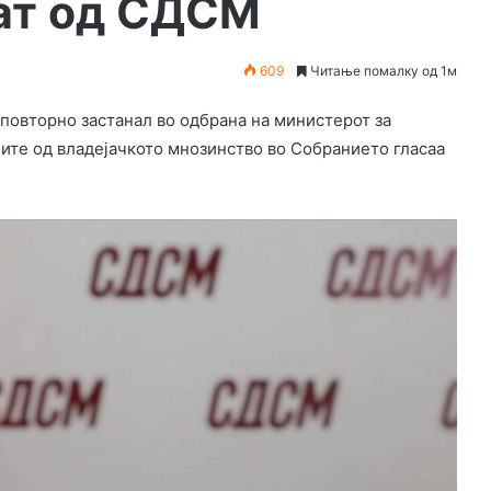
лат од СДСМ
609
Читање помалку од 1м
овторно застанал во одбрана на министерот за
ите од владејачкото мнозинство во Собранието гласаа