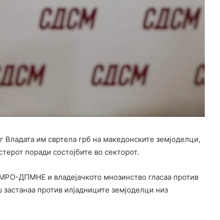
ег Владата им свртела грб на македонските земјоделци,
стерот поради состојбите во секторот.
ВМРО-ДПМНЕ и владејачкото мнозинство гласаа против
ш застанаа против илјадниците земјоделци низ