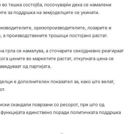
 во тешка состојба, посочувајќи дека се намалени
ите за поддршка на земјоделците се укинати.
изводителите, оризопроизводителите, лозарите и
, а производствените трошоци постојано растат.
на грла се намалува, а сточарите секојдневно реагираат
ога цените во маркетите растат, откупната цена се
аведуваат од партијата.
елци е дополнителен показател за, како што велат,
от.
ски скандали поврзани со ресорот, при што од
а функцијата единствено поради политичката поддршка