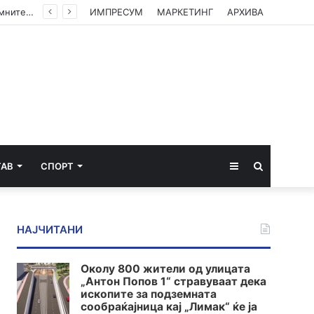
Институтот „Роберт Кох“ ги ревидираше податоците: Речиси 12.000 починати од екстремните горештини во Германија
ИМПРЕСУМ
МАРКЕТИНГ
АРХИВА
Sidebar
Пребарај
ТАВ
СПОРТ
за
НАЈЧИТАНИ
Околу 800 жители од улицата
„Антон Попов 1“ стравуваат дека
ископите за подземната
сообраќајница кај „Лимак“ ќе ја