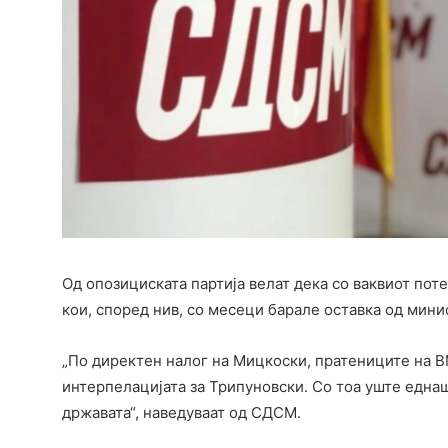
Од опозициската партија велат дека со ваквиот пот
кои, според нив, со месеци барале оставка од мини
„По директен налог на Мицкоски, пратениците на 
интерпелацијата за Трипуновски. Со тоа уште една
државата“, наведуваат од СДСМ.