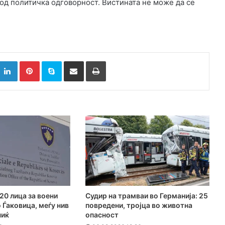
и од политичка одговорност. Вистината не може да се
k
witter
LinkedIn
Pinterest
Skype
Сподели преку Е-маил
Испринтај
20 лица за воени
Судир на трамваи во Германија: 25
 Ѓаковица, меѓу нив
повредени, тројца во животна
чиќ
опасност