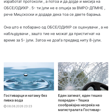
изработат протоколи , а потоа и да дојде и мисија на
ОБСЕ/ОДИХР . 5- ти јули не е опција за ВМРО-ДПМНЕ ,
рече Мицскоски и додаде дека тоа се двете барања.
Она што е побарано од ОБСЕ/ОДИХР се оценувачи , а не
набљудувачи , зашто тие не можат да пристигнат на
време за 5- јули. Затоа не доаѓа предвид ниту 8-јули.
Гостиварци и натаму без
Еден загинат, еден тешко
пивка вода
повреден – Тешка
сообраќајна несреќа на
08.08.2026 23:23
магистралата Гостивар-