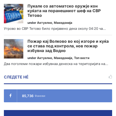
Пукале со автоматско оружје кон
куќата на поранешниот шеф на СВР
Тетово
under
Актуелно
,
Македонија
Утрово во СВР Тетово било пријавено дека околу 04:20 ча...
Пожар кај Волково во кој изгоре и куќа
се става под контрола, нов пожар
избувна зад Водно
under
Актуелно
,
Македонија
,
Топ вести
Два поголеми пожари избувнаа денеска на територијата на...
СЛЕДЕТЕ НÉ
85,736
Фанови