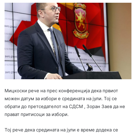
Мицкоски рече на прес конференција дека првиот
можен датум за избори е средината на јули. Тој се
обрати до претседателот на СДСМ , Зоран Заев да не
прават притисоци за избори.
Тој рече дека средината на јули е време додека се