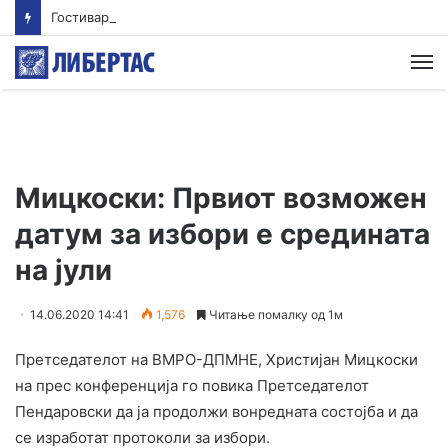
Гостиварци и натаму без пивка вода
М
Мицкоски: Првиот возможен
датум за избори е средината
на јули
14.06.2020 14:41
1,576
Читање помалку од 1м
Претседателот на ВМРО-ДПМНЕ, Христијан Мицкоски
на прес конференција го повика Претседателот
Пендаровски да ја продолжи вонредната состојба и да
се изработат протоколи за избори.