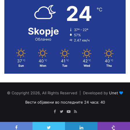
24
℃
Skopje
37º - 22º
57%
Облачно
2.47 км/ч
37
40
41
42
40
℃
℃
℃
℃
℃
Sun
Mon
Tue
Wed
Thu
© Copyright 2026, All Rights Reserved | Developed by
Unet
Вести објавени во последните 24 часа: 40
Facebook
Twitter
YouTube
RSS