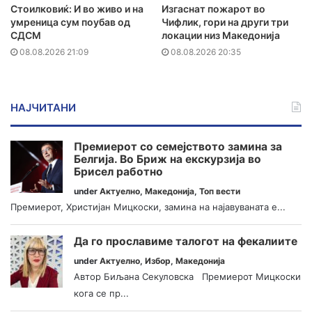
Стоилковиќ: И во живо и на
Изгаснат пожарот во
умреница сум поубав од
Чифлик, гори на други три
СДСМ
локации низ Македонија
08.08.2026 21:09
08.08.2026 20:35
НАЈЧИТАНИ
Премиерот со семејството замина за
Белгија. Во Бриж на екскурзија во
Брисел работно
under
Актуелно
,
Македонија
,
Топ вести
Премиерот, Христијан Мицкоски, замина на најавуваната е...
Да го прославиме талогот на фекалиите
under
Актуелно
,
Избор
,
Македонија
Автор Биљана Секуловска Премиерот Мицкоски
кога се пр...