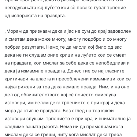
негодувањата кај луѓето кои сè повеќе губат трпение
од испораката на правдата.
„Морам да признаам дека и јас не сум до крај задоволен
и сметам дека може многу, многу подобро и со многу
побрзи резултати. ​Немојте да мисли кој било од вас
дека не ги слушам оние крици на луѓето кои се смеат
на правдата, кои мислат за себе дека се непобедливи и
дека ја измамиле правдата. Денес тие се најгласните
критичари на власта и пресоблечени измамници кои се
најзагрижени за тоа дека немало правда. ​Ним, и на оној
дел од обвинителството кој сè почесто смислува
изговори, им велам дека трпението е при крај и дека
мора да стигне правдата. Без оглед на тоа какви
изговори слушам, трпението е при крај и внимателно ја
следиме вашата работа. Нема ни да премолчам кога
мислам дека се греши, ниту кога мислат дека треба