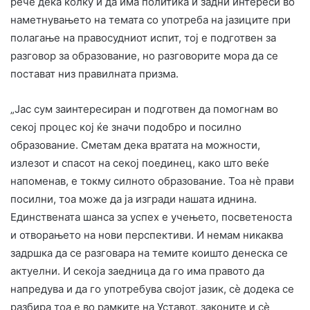
рече дека колку и да има политика и задни интереси во
наметнувањето на темата со употреба на јазиците при
полагање на правосудниот испит, тој е подготвен за
разговор за образование, но разговорите мора да се
постават низ правилната призма.
„​Јас сум заинтересиран и подготвен да помогнам во
секој процес кој ќе значи подобро и посилно
образование. Сметам дека вратата на можности,
излезот и спасот на секој поединец, како што веќе
напоменав, е токму силното образование. Тоа нè прави
посилни, тоа може да ја изгради нашата иднина. ​
Единствената шанса за успех е учењето, посветеноста
и отворањето на нови перспективи. И немам никаква
задршка да се разговара на темите коишто денеска се
актуелни. И секоја заедница да го има правото да
напредува и да го употребува својот јазик, сè додека се
разбира тоа е во рамките на Уставот, законите и сè