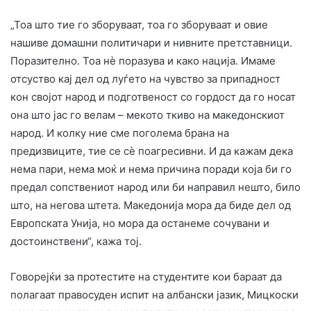
„Тоа што тие го зборуваат, тоа го зборуваат и овие
нашиве домашни политичари и нивните претставници.
Поразително. Тоа нè поразува и како нација. ​Имаме
отсуство кај дел од луѓето на чувство за припадност
кон својот народ и подготвеност со гордост да го носат
она што јас го велам – мекото ткиво на македонскиот
народ. И колку ние сме поголема брана на
предизвиците, тие се сè поагресивни. ​И да кажам дека
нема пари, нема моќ и нема причина поради која би го
предал сопствениот народ или би направил нешто, било
што, на негова штета. ​Македонија мора да биде дел од
Европската Унија, но мора да останеме сочувани и
достоинствени“, кажа тој.
Говорејќи за протестите на студентите кои бараат да
полагаат правосуден испит на албански јазик, Мицкоски