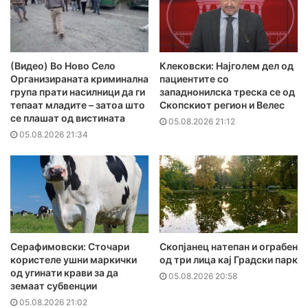
(Видео) Во Ново Село
Клековски: Најголем дел од
Организираната криминална
пациентите сo
група прати насилници да ги
западнонилска треска се од
тепаат младите – затоа што
Скопскиот регион и Велес
се плашат од вистината
05.08.2026 21:12
05.08.2026 21:34
Серафимовски: Сточари
Скопјанец натепан и ограбен
користеле ушни маркички
од три лица кај Градски парк
од угинати крави за да
05.08.2026 20:58
земаат субвенции
05.08.2026 21:02