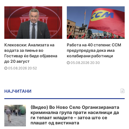
Клековски: Анализата на
Работа на 40 степени: ССМ
водата за пиење во
предупредува дека има
Гостивар ќе биде објавена
колабирани работници
до 20 август
05.08.2026 20:30
05.08.2026 20:52
НАЈЧИТАНИ
(Видео) Во Ново Село Организираната
криминална група прати насилници да
ги тепаат младите – затоа што се
плашат од вистината