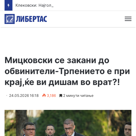
Клековски: Најголем дел од пациентите сo западнонилска треска се од Скопскиот регион и Велес
М
Мицковски се закани до
обвинители-Трпението е при
крај,ќе ви дишам во врат?!
24.05.2026 16:18
3,186
2 минути читање