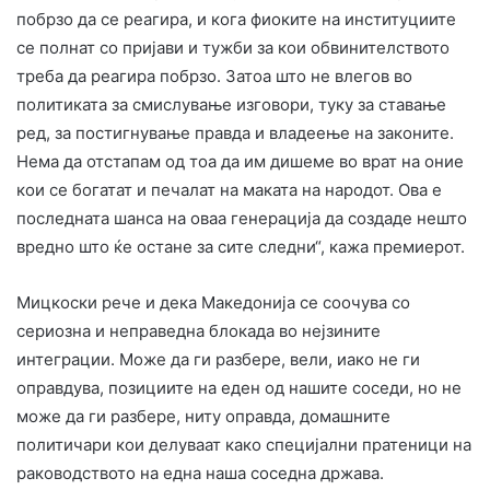
побрзо да се реагира, и кога фиоките на институциите
се полнат со пријави и тужби за кои обвинителството
треба да реагира побрзо. ​Затоа што не влегов во
политиката за смислување изговори, туку за ставање
ред, за постигнување правда и владеење на законите.
Нема да отстапам од тоа да им дишеме во врат на оние
кои се богатат и печалат на маката на народот. Ова е
последната шанса на оваа генерација да создаде нешто
вредно што ќе остане за сите следни“, кажа премиерот.
Мицкоски рече и дека Македонија се соочува со
сериозна и неправедна блокада во нејзините
интеграции. Може да ги разбере, вели, иако не ги
оправдува, позициите на еден од нашите соседи, но не
може да ги разбере, ниту оправда, домашните
политичари кои делуваат како специјални пратеници на
раководството на една наша соседна држава.