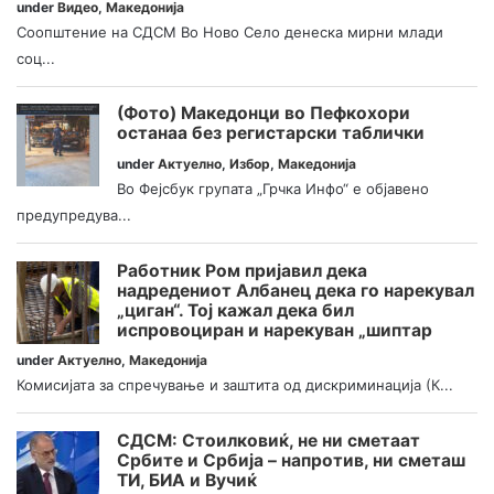
under
Видео
,
Македонија
Соопштение на СДСМ Во Ново Село денеска мирни млади
соц...
(Фото) Македонци во Пефкохори
останаа без регистарски таблички
under
Актуелно
,
Избор
,
Македонија
Во Фејсбук групата „Грчка Инфо“ е објавено
предупредува...
Работник Ром пријавил дека
надредениот Албанец дека го нарекувал
„циган“. Тој кажал дека бил
испровоциран и нарекуван „шиптар
under
Актуелно
,
Македонија
Комисијата за спречување и заштита од дискриминација (К...
СДСМ: Стоилковиќ, не ни сметаат
Србите и Србија – напротив, ни сметаш
ТИ, БИА и Вучиќ