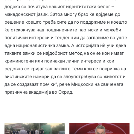
додека се почитува нашиот идентитетски белег –
македонскиот јазик. ​Затоа многу брзо ќе дојдеме до
решение коешто треба сите да го поддржиме и коешто
ќе отскокнува над поединечните партиски и можеби
политички интереси и тенденции да заглавиме во уште
една националистичка замка. А историјата нè учи дека
таквите замки се најдобриот метод на оние кои имаат
криминогени или поинакви лични интереси и кои
редовно се кријат зад ваквите теми кои се покривка на
вистинските намери да се злоупотребува со животот и
да се создаваат пречки“, рече Мицкоски на свечената
празнична академија во Охрид.