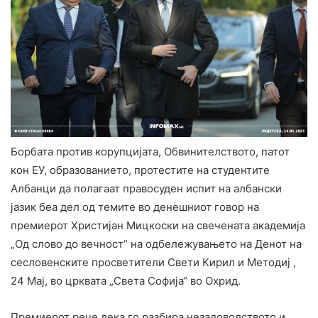
Борбата против корупцијата, Обвинителството, патот
кон ЕУ, образованието, протестите на студентите
Албанци да полагаат правосуден испит на албански
јазик беа дел од темите во денешниот говор на
премиерот Христијан Мицкоски на свечената академија
„Од слово до вечност“ на одбележувањето на Денот на
сесловенските просветители Свети Кирил и Методиј ,
24 Мај, во црквата „Света Софија“ во Охрид.
Премиерот рече дека го разбира незадоволството и