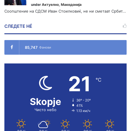
under
Актуелно
,
Македонија
Соопштение на СДСМ Иван Стоилковиќ, не ни сметаат Србит...
СЛЕДЕТЕ НÉ
85,747
Фанови
21
℃
Skopje
36º - 20º
41%
Чисто небо
1.13 км/ч
℃
℃
℃
℃
℃