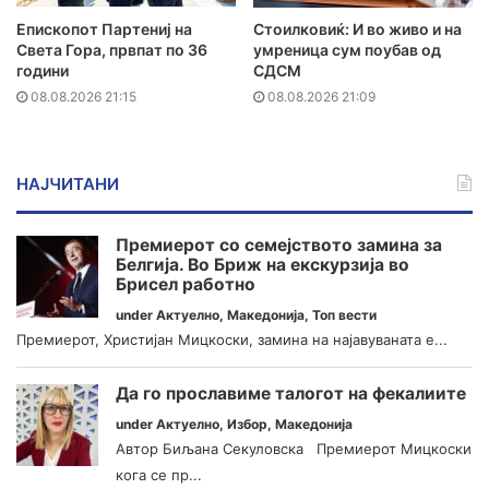
Епископот Партениј на
Стоилковиќ: И во живо и на
Света Гора, првпат по 36
умреница сум поубав од
години
СДСМ
08.08.2026 21:15
08.08.2026 21:09
НАЈЧИТАНИ
Премиерот со семејството замина за
Белгија. Во Бриж на екскурзија во
Брисел работно
under
Актуелно
,
Македонија
,
Топ вести
Премиерот, Христијан Мицкоски, замина на најавуваната е...
Да го прославиме талогот на фекалиите
under
Актуелно
,
Избор
,
Македонија
Автор Биљана Секуловска Премиерот Мицкоски
кога се пр...