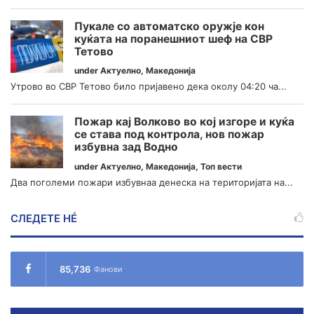
Пукале со автоматско оружје кон
куќата на поранешниот шеф на СВР
Тетово
under
Актуелно
,
Македонија
Утрово во СВР Тетово било пријавено дека околу 04:20 ча...
Пожар кај Волково во кој изгоре и куќа
се става под контрола, нов пожар
избувна зад Водно
under
Актуелно
,
Македонија
,
Топ вести
Два поголеми пожари избувнаа денеска на територијата на...
СЛЕДЕТЕ НÉ
85,736
Фанови