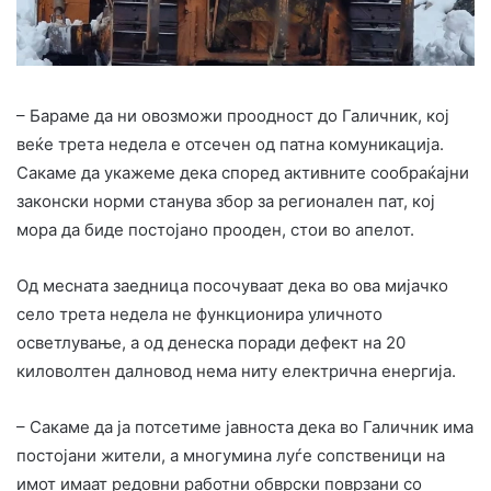
– Бараме да ни овозможи проодност до Галичник, кој
веќе трета недела е отсечен од патна комуникација.
Сакаме да укажеме дека според активните сообраќајни
законски норми станува збор за регионален пат, кој
мора да биде постојано прооден, стои во апелот.
Од месната заедница посочуваат дека во ова мијачко
село трета недела не функционира уличното
осветлување, а од денеска поради дефект на 20
киловолтен далновод нема ниту електрична енергија.
– Сакаме да ја потсетиме јавноста дека во Галичник има
постојани жители, а многумина луѓе сопственици на
имот имаат редовни работни обврски поврзани со