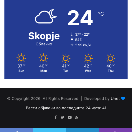
24
℃
Skopje
37º - 22º
54%
Облачно
2.99 км/ч
37
40
41
42
40
℃
℃
℃
℃
℃
Sun
Mon
Tue
Wed
Thu
© Copyright 2026, All Rights Reserved | Developed by
Unet
Вести објавени во последните 24 часа: 41
Facebook
Twitter
YouTube
RSS