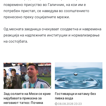
повремено присуство во Галичник, на кои им е
потребен пристап, се наведува во соопштението
пренесено преку социјалните мрежи.
Од месната заедница очекуваат соодветна и навремена
реакција на надлежните институции и нормализирање
на состојбата.
Зад солзите на Меси се крие
Гостиварци и натаму без
најубавата приказна за
пивка вода
неговиот татко: Почина
08.08.2026 23:23