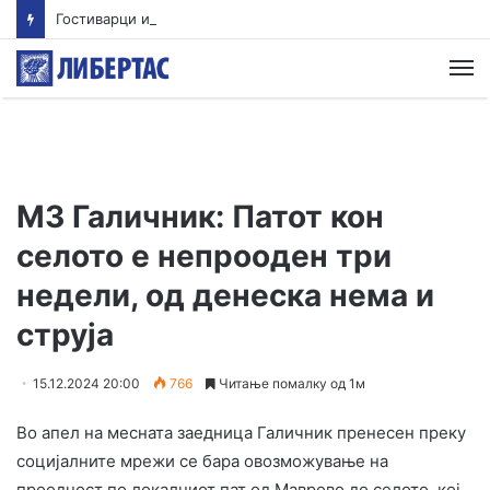
Гостиварци и натаму без пивка вода
М
МЗ Галичник: Патот кон
селото е непрооден три
недели, од денеска нема и
струја
15.12.2024 20:00
766
Читање помалку од 1м
Во апел на месната заедница Галичник пренесен преку
социјалните мрежи се бара овозможување на
проодност по локалниот пат од Маврово до селото, кој,