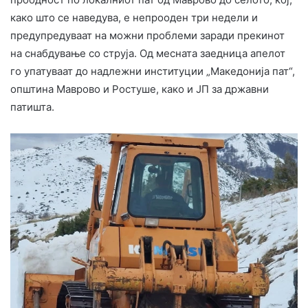
како што се наведува, е непрооден три недели и
предупредуваат на можни проблеми заради прекинот
на снабдување со струја. Од месната заедница апелот
го упатуваат до надлежни институции „Македонија пат“,
општина Маврово и Ростуше, како и ЈП за државни
патишта.