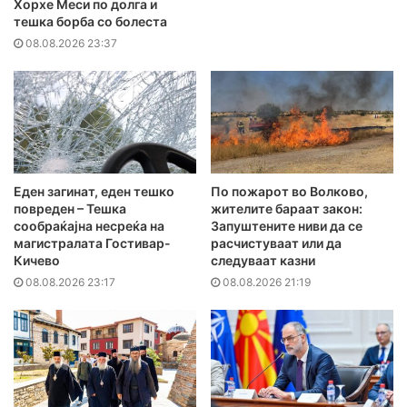
Хорхе Меси по долга и
тешка борба со болеста
08.08.2026 23:37
Еден загинат, еден тешко
По пожарот во Волково,
повреден – Тешка
жителите бараат закон:
сообраќајна несреќа на
Запуштените ниви да се
магистралата Гостивар-
расчистуваат или да
Кичево
следуваат казни
08.08.2026 23:17
08.08.2026 21:19