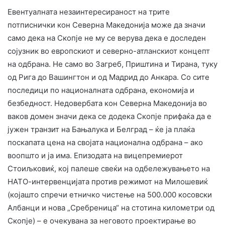
Евентуалната незаинтересираност на трите
потписнички кон Северна Македонија може да значи
само дека на Скопје не му се верува дека е доследен
сојузник во европскиот и северно-атланскиот концепт
на одбрана. Не само во Загреб, Приштина и Тирана, туку
од Рига до Вашингтон и од Мадрид до Анкара. Со сите
последици по националната одбрана, економија и
безбедност. Недовербата кон Северна Македонија во
ваков домен значи дека се додека Скопје прифаќа да е
јужен транзит на Бањалука и Белград – ќе ја плаќа
поскапата цена на својата национална одбрана – ако
воопшто и ја има. Епизодата на вицепремиерот
Стоиљковиќ, кој палеше свеќи на одбележувањето на
НАТО-интервенцијата против режимот на Милошевиќ
(којашто спречи етничко чистење на 500.000 косовски
Албанци и нова „Сребреница“ на стотина километри од
Скопје) – е очекувана за неговото проектирање во