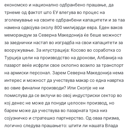
економско и национално одбранбено прашање, да
трнеме од фактот што ЕУ влегува во процес на
зголемување на своите одбранбени капацитети и за таа
намена одвојува околу 800 милијарди евра. Еден ваков
меморандум за Северна Македонија ќе беше можност
за заеднички настап во изградба на свои капацитети за
вооружување. За илустрација: Косово во соработка со
Турција цели на производство на дронови, Албанија на
пазарот веќе исфрли свое оклопно возило за транспорт
на армиски персонал. Зарем Северна Македонија нема
интерес и можност да учествува макар со една навртка
во овие финални производи? Или Скопје не ни
помислува да се вклучи во овој индустриски сектор во
кој денес не може да понуди целосен производ, но
барем може да учествува во пазарната трка низ
сојузничко и стратешко партнерство. Од оваа призма,
логично следува прашањето: штити ли нашата Влада