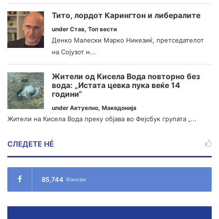
Тито, лордот Карингтон и либералите
under
Став
,
Топ вести
Денко Малески Марко Никезиќ, претседателот
на Сојузот н...
Жители од Кисела Вода повторно без
вода: „Истата цевка пука веќе 14
години“
under
Актуелно
,
Македонија
Жители на Кисела Вода преку објава во Фејсбук групата „...
СЛЕДЕТЕ НÉ
85,744
Фанови