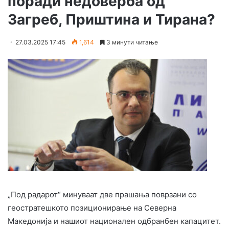
поради недоверба од
Загреб, Приштина и Тирана?
27.03.2025 17:45
1,614
3 минути читање
„Под радарот“ минуваат две прашања поврзани со
геостратешкото позиционирање на Северна
Македонија и нашиот национален одбранбен капацитет.