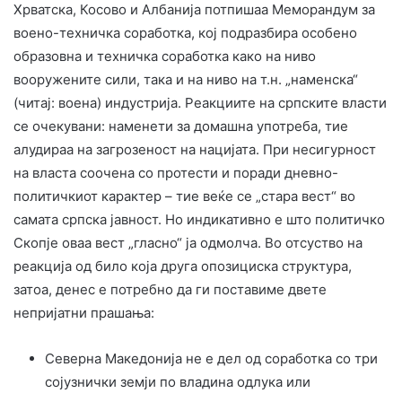
Хрватска, Косово и Албанија потпишаа Меморандум за
воено-техничка соработка, кој подразбира особено
образовна и техничка соработка како на ниво
вооружените сили, така и на ниво на т.н. „наменска“
(читај: воена) индустрија. Реакциите на српските власти
се очекувани: наменети за домашна употреба, тие
алудираа на загрозеност на нацијата. При несигурност
на власта соочена со протести и поради дневно-
политичкиот карактер – тие веќе се „стара вест“ во
самата српска јавност. Но индикативно е што политичко
Скопје оваа вест „гласно“ ја одмолча. Во отсуство на
реакција од било која друга опозициска структура,
затоа, денес е потребно да ги поставиме двете
непријатни прашања:
Северна Македонија не е дел од соработка со три
сојузнички земји по владина одлука или