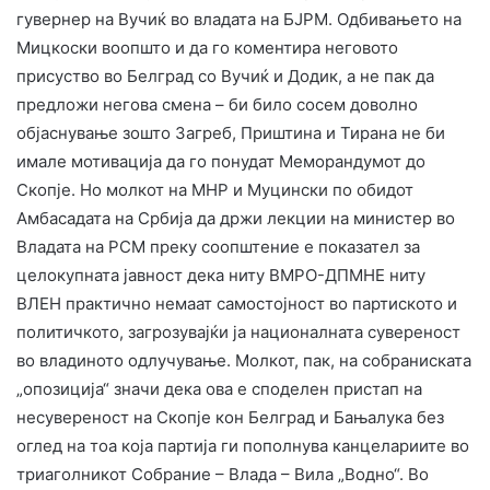
гувернер на Вучиќ во владата на БЈРМ. Одбивањето на
Мицкоски воопшто и да го коментира неговото
присуство во Белград со Вучиќ и Додик, а не пак да
предложи негова смена – би било сосем доволно
објаснување зошто Загреб, Приштина и Тирана не би
имале мотивација да го понудат Меморандумот до
Скопје. Но молкот на МНР и Муцински по обидот
Амбасадата на Србија да држи лекции на министер во
Владата на РСМ преку соопштение е показател за
целокупната јавност дека ниту ВМРО-ДПМНЕ ниту
ВЛЕН практично немаат самостојност во партиското и
политичкото, загрозувајќи ја националната сувереност
во владиното одлучување. Молкот, пак, на собраниската
„опозиција“ значи дека ова е споделен пристап на
несувереност на Скопје кон Белград и Бањалука без
оглед на тоа која партија ги пополнува канцелариите во
триаголникот Собрание – Влада – Вила „Водно“. Во