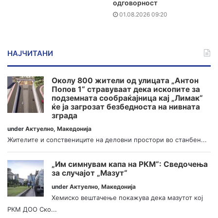
одговорност
01.08.2026 09:20
НАЈЧИТАНИ
Околу 800 жители од улицата „Антон
Попов 1“ стравуваат дека ископите за
подземната сообраќајница кај „Лимак“
ќе ја загрозат безбедноста на нивната
зграда
under
Актуелно
,
Македонија
Жителите и сопствениците на деловни простори во станбен...
„Им симнувам капа на РКМ“: Сведочења
за случајот „Мазут“
under
Актуелно
,
Македонија
Хемиско вештачење покажува дека мазутот кој
РКМ ДОО Ско...