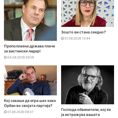
Зошто ви стана сеедно?
01.08.2026 12:44
Преполовена држава плаче
за вистински лидер!
04.08.2026 09:26
Кој сакаше да игра шах како
Орбан во својата партија?
Господа обвинители, кој ќе
01.08.2026 09:37
ја истражува вашата