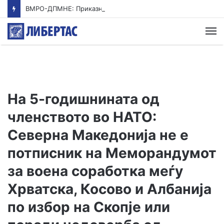
ВМРО-ДПМНЕ: Приказната на СДСМ за францускиот предлог ќе заврши како таа за мигранти за пари
М
На 5-годишнината од
членството во НАТО:
Северна Македонија не е
потписник на Меморандумот
за воена соработка меѓу
Хрватска, Косово и Албанија
по избор на Скопје или