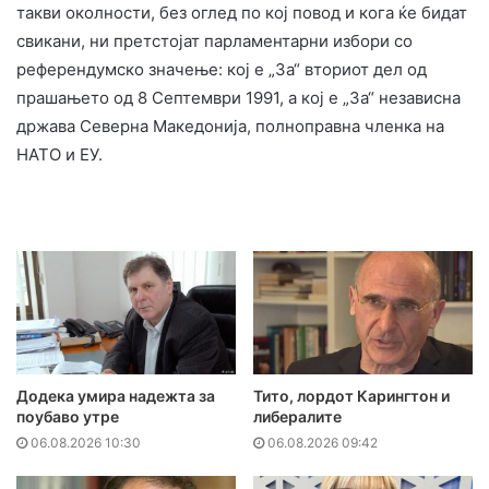
такви околности, без оглед по кој повод и кога ќе бидат
свикани, ни претстојат парламентарни избори со
референдумско значење: кој е „За“ вториот дел од
прашањето од 8 Септември 1991, а кој е „За“ независна
држава Северна Македонија, полноправна членка на
НАТО и ЕУ.
Додека умира надежта за
Тито, лордот Карингтон и
поубаво утре
либералите
06.08.2026 10:30
06.08.2026 09:42