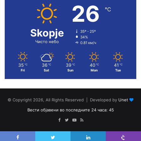
26
℃
Skopje
35º - 25º
34%
Чисто небо
0.81 км/ч
35
36
39
40
41
℃
℃
℃
℃
℃
Fri
Sat
Sun
Mon
Tue
© Copyright 2026, All Rights Reserved | Developed by
Unet
Вести објавени во последните 24 часа: 45
Facebook
Twitter
YouTube
RSS