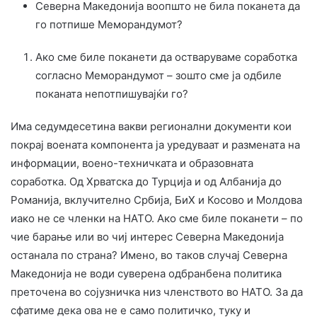
Северна Македонија воопшто не била поканета да
го потпише Меморандумот?
Ако сме биле поканети да остваруваме соработка
согласно Меморандумот – зошто сме ја одбиле
поканата непотпишувајќи го?
Има седумдесетина вакви регионални документи кои
покрај воената компонента ја уредуваат и размената на
информации, воено-техничката и образовната
соработка. Од Хрватска до Турција и од Албанија до
Романија, вклучително Србија, БиХ и Косово и Молдова
иако не се членки на НАТО. Ако сме биле поканети – по
чие барање или во чиј интерес Северна Македонија
останала по страна? Имено, во таков случај Северна
Македонија не води суверена одбранбена политика
преточена во сојузничка низ членството во НАТО. За да
сфатиме дека ова не е само политичко, туку и