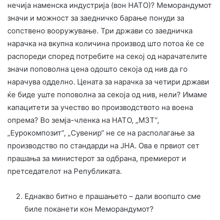
нечија наменска индустрија (вон НАТО)? Меморандумот
значи и можност за заедничко барање понуди за
сопствено вооружување. Три држави со заедничка
нарачка на вкупна количина производ што потоа ќе се
распореди според потребите на секој од нарачателите
значи поповолна цена одошто секоја од нив да го
нарачува одделно. Цената за нарачка за четири држави
ќе биде уште поповолна за секоја од нив, нели? Имаме
капацитети за учество во производството на воена
опрема? Во земја-членка на НАТО, „МЗТ“,
„Еурокомпозит“, „Сувенир“ не се на располагање за
производство по стандарди на ЈНА. Ова е првиот сет
прашања за министерот за одбрана, премиерот и
претседателот на Републиката.
Еднакво битно е прашањето – дали воопшто сме
биле поканети кон Меморандумот?