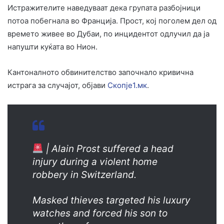
Истражителите наведуваат дека групата разбојници
потоа побегнала во Франција. Прост, кој поголем дел од
времето живее во Дубаи, по инцидентот одлучил да ја
напушти куќата во Нион.
Кантоналното обвинителство започнало кривична
истрага за случајот, објави
Скопје1.мк
.
| Alain Prost suffered a head
injury during a violent home
robbery in Switzerland.
Masked thieves targeted his luxury
watches and forced his son to