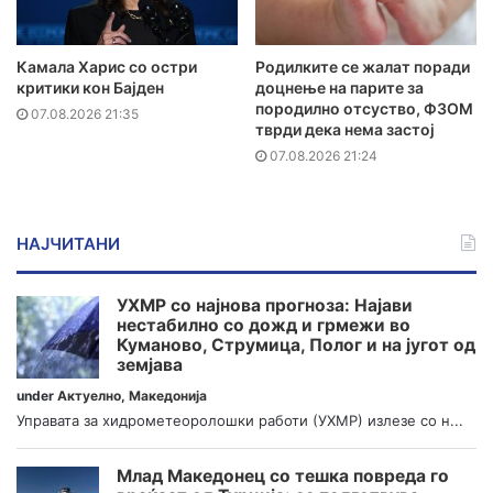
Камала Харис со остри
Родилките се жалат поради
критики кон Бајден
доцнење на парите за
породилно отсуство, ФЗОМ
07.08.2026 21:35
тврди дека нема застој
07.08.2026 21:24
НАЈЧИТАНИ
УХМР со најнова прогноза: Најави
нестабилно со дожд и грмежи во
Куманово, Струмица, Полог и на југот од
земјава
under
Актуелно
,
Македонија
Управата за хидрометеоролошки работи (УХМР) излезе со н...
Млад Македонец со тешка повреда го