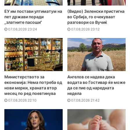
ЕУ им постави ултиматум на
(Видео) Зеленски пристигна
пет држави поради
во Србија, го очекуваат
„златните пасоши“
разговори со Вучиќ
07.08.2026 23:24
07.08.2026 23:12
Министерството за
Ангелов се надева дека
економија: Нема потреба од
водата во Гостивар ќе може
нови мерки, храната втор
да се пие од наредната
месец по ред поевтинува
недела
07.08.2026 22:10
07.08.2026 21:42