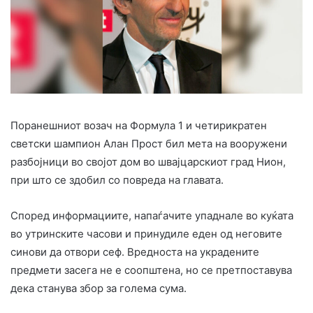
Поранешниот возач на Формула 1 и четирикратен
светски шампион Алан Прост бил мета на вооружени
разбојници во својот дом во швајцарскиот град Нион,
при што се здобил со повреда на главата.
Според информациите, напаѓачите упаднале во куќата
во утринските часови и принудиле еден од неговите
синови да отвори сеф. Вредноста на украдените
предмети засега не е соопштена, но се претпоставува
дека станува збор за голема сума.