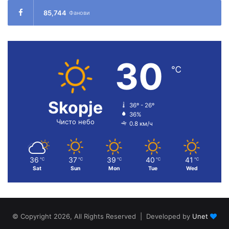
85,744
Фанови
30
℃
Skopje
36º - 26º
36%
Чисто небо
0.8 км/ч
36
37
39
40
41
℃
℃
℃
℃
℃
Sat
Sun
Mon
Tue
Wed
© Copyright 2026, All Rights Reserved | Developed by
Unet