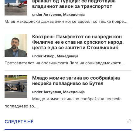
враќаат од Турција: се подготвува
владиниот авион за транспортот
under
Актуелно
,
Македонија
Млад македонски државјанин кој се здобил со тешка повре...
Костреш: Памфлетот со навреди кон
Филипче не е став на српскиот народ,
целта е да се заштити Стоиљковиќ
under
Избор
,
Македонија
Претседателот на опозициската Лига на социјалдемократи...
Младо момче загина во сообраќајна
несреќа попладнево во Бутел
under
Актуелно
,
Македонија
Младо момче загина во сообраќајна несреќа
попладнево во...
СЛЕДЕТЕ НÉ