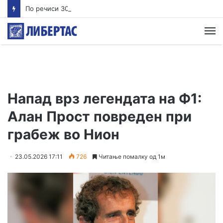
По речиси 30 години почнува судењето за убиството на Тупак Шакур
М
Напад врз легендата на Ф1:
Алан Прост повреден при
грабеж во Нион
23.05.2026 17:11
726
Читање помалку од 1м