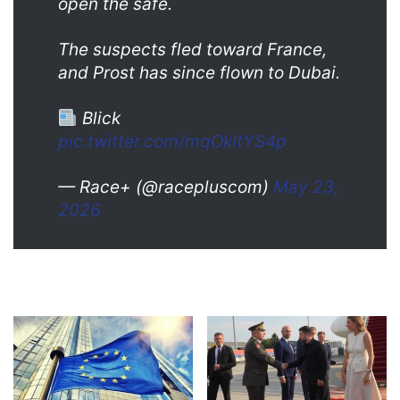
open the safe.
The suspects fled toward France,
and Prost has since flown to Dubai.
Blick
pic.twitter.com/mqOkItYS4p
— Race+ (@racepluscom)
May 23,
2026