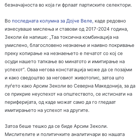
безначајноста во која ги фрлаат партиските селектори.
Во
последната колумна за Дојче Веле,
каде редовно
изнесуваше мислења и ставови од 2017-2024 година,
Зеколи ќе напише: „Таа токсична комбинација на
умислено, благословено незнаење и наивно покривање
преку копирање на незнаењето е печатот со кој се
осуди нашето тапкање во минатото и имитирање на
успехот”. Оваа негова констатација може да се позајми
и како сведоштво за неговиот животопис, затоа што
луѓето како Арсим Зеколи во Северна Македонија, за да
се прикрие неуспехот на општеството, се истиснати на
периферијата, од каде можат само да го гледаат
имитирањето на успехот на другите.
Затоа беше тешко да се биде Арсим Зеколи.
Мислителите и политичките аналитичари во нашата