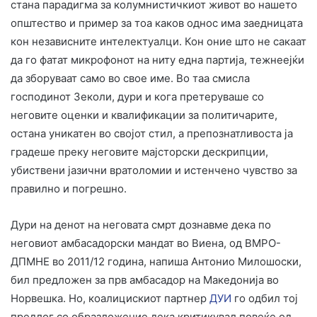
стана парадигма за колумнистичкиот живот во нашето
општество и пример за тоа каков однос има заедницата
кон независните интелектуалци. Кон оние што не сакаат
да го фатат микрофонот на ниту една партија, тежнеејќи
да зборуваат само во свое име. Во таа смисла
господинот Зеколи, дури и кога претеруваше со
неговите оценки и квалификации за политичарите,
остана уникатен во својот стил, а препознатливоста ја
градеше преку неговите мајсторски дескрипции,
убиствени јазични вратоломии и истенчено чувство за
правилно и погрешно.
Дури на денот на неговата смрт дознавме дека по
неговиот амбасадорски мандат во Виена, од ВМРО-
ДПМНЕ во 2011/12 година, напиша Антонио Милошоски,
бил предложен за прв амбасадор на Македонија во
Норвешка. Но, коалицискиот партнер
ДУИ
го одбил тој
предлог со образложение дека критикувал повеќе од