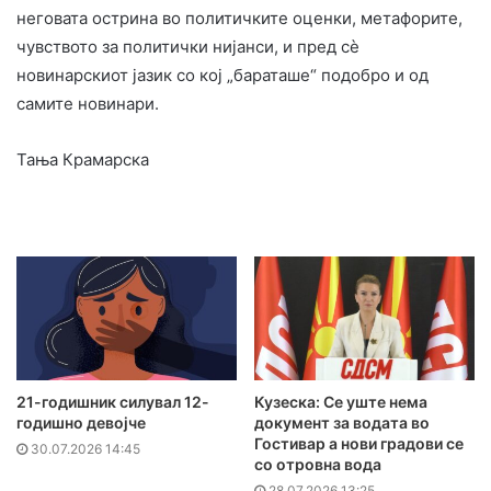
неговата острина во политичките оценки, метафорите,
чувството за политички нијанси, и пред сѐ
новинарскиот јазик со кој „бараташе“ подобро и од
самите новинари.
Taња Крамарска
21-годишник силувал 12-
Кузеска: Се уште нема
годишно девојче
документ за водата во
Гостивар а нови градови се
30.07.2026 14:45
со отровна вода
28.07.2026 13:25