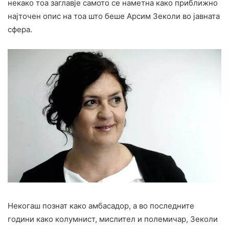
некако тоа заглавје самото се наметна како приближно
најточен опис на тоа што беше Арсим Зеколи во јавната
сфера.
Некогаш познат како амбасадор, а во последните
години како колумнист, мислител и полемичар, Зеколи