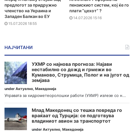
предлогот за придружно
пензискиот систем, кој ќе го
членство на Украина и
плати “цехот“ ?
Западен Балкан во ЕУ
14.07.2026 15:16
15.07.2026 18:55
НАЈЧИТАНИ
УХМР со најнова прогноза: Најави
нестабилно со дожд и грмежи во
Куманово, Струмица, Полог и на југот од
земјава
under
Актуелно
,
Македонија
Управата за хидрометеоролошки работи (УХМР) излезе со н...
Млад Македонец со тешка повреда го
враќаат од Турција: се подготвува
владиниот авион за транспортот
under
Актуелно
,
Македонија