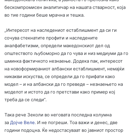
бескомпромисен аналитичар на нашата стварност, која
во тие години беше мрачна и тешка.
„Интересот на наследениот естаблишмент да си ги
сочува стекнатите профити и наследените
аналфабетизми, определи македонскиот дел од
општеството љубоморно да го чува и низ медиуми да го
шминка фактичкото незнаење. Додека пак, интересот
на новоформираниот албански естаблишмент, немајќи
никакви искуства, се определи да го прифати како
модел – и на албански да го преведе – незнаењето на
моделот и истото да го претстави како пример кој
треба да се следи”.
Така рече Зеколи во неговата последна колумна
за
Дојче Веле.
И не погреши. Тоа важи и денес, две
години подоцна. Ќе недостасуваат во јавниот простор