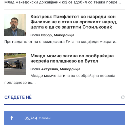
Млад македонски државјанин кој се здобил со тешка повре...
Костреш: Памфлетот со навреди кон
Филипче не е став на српскиот народ,
целта е да се заштити Стоиљковиќ
under
Избор
,
Македонија
Претседателот на опозициската Лига на социјалдемократи...
Младо момче загина во сообраќајна
несреќа попладнево во Бутел
under
Актуелно
,
Македонија
Младо момче загина во сообраќајна несреќа
попладнево во...
СЛЕДЕТЕ НÉ
85,744
Фанови