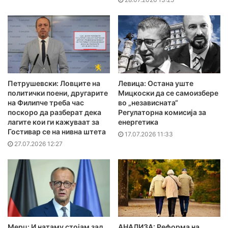
Петрушевски: Ловците на
Левица: Остана уште
политички поени, другарите
Мицкоски да се самоизбере
на Филипче треба час
во „независната“
поскоро да разберат дека
Регулаторна комисија за
лагите кои ги кажуваат за
енергетика
Гостивар се на нивна штета
17.07.2026 11:33
27.07.2026 12:27
Мерц: И натаму стојам зад
АНАЛИЗА: Реформа на