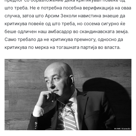
што треба. Не е потребна посебна верификација на оваа
случка, затоа што Арсим Зеколи навистина знаеше да
критикува повеќе од што треба, но сосема сигурно ќе
беше одличен наш амбасадор во скандинавската земја.
Само требало да не критикува премногу, односно да
критикува по мерка на тогашната партија во власта.