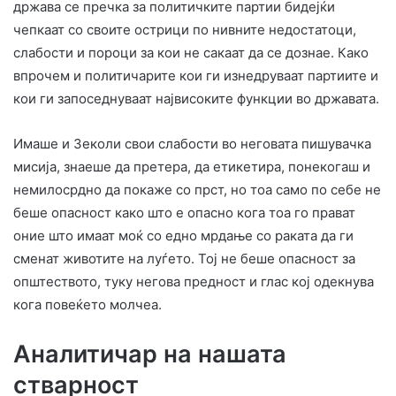
држава се пречка за политичките партии бидејќи
чепкаат со своите острици по нивните недостатоци,
слабости и пороци за кои не сакаат да се дознае. Како
впрочем и политичарите кои ги изнедруваат партиите и
кои ги запоседнуваат највисоките функции во државата.
Имаше и Зеколи свои слабости во неговата пишувачка
мисија, знаеше да претера, да етикетира, понекогаш и
немилосрдно да покаже со прст, но тоа само по себе не
беше опасност како што е опасно кога тоа го прават
оние што имаат моќ со едно мрдање со раката да ги
сменат животите на луѓето. Тој не беше опасност за
општеството, туку негова предност и глас кој одекнува
кога повеќето молчеа.
Аналитичар на нашата
стварност