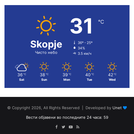
31
℃
Skopje
36º - 25º
34%
Чисто небо
3.5 км/ч
36
38
39
40
42
℃
℃
℃
℃
℃
Sat
Sun
Mon
Tue
Wed
© Copyright 2026, All Rights Reserved | Developed by
Unet
Вести објавени во последните 24 часа: 59
Facebook
Twitter
YouTube
RSS