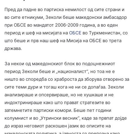
Пред да падне во партиска немилост од сите страни и
во сите етникуми, Зеколи беше македонски амбасадор
при ОБСЕ во мандатот 2006-2009 година, а во еден
период и шеф на мисијата на
ОБСЕ
во Туркменистан, со
што беше и прв наш шеф на Мисија на ОБСЕ во трета
држава.
За некои од македонскиот блок во подоцнежниот
период Зеколи беше и „националист“, но тоа не е
ништо во споредба со храброста да зборува отворено за
сите теми дури и тогаш кога не ни се допаѓаа. Зеколи
анализираше и опсервираше, но не хушкаше и не
индоктринираше како што прават стратезите во
затемнетите партиски комори. Беше пет години
колумнист и во „Утрински весник“, каде за првпат дојде
до израз неговиот раскошен јазик во описите на
македонската политика, а јавноста го препозна како