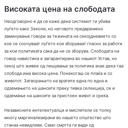
Високата цена на слободата
Неодговорно е да се каже дека системот ги убива
луѓето како Зеколи, но неговото предвремено
заминување говори за тежината на секојдневието со
кое се соочуваат луѓето кои зборуваат гласно за работи
за кои политиката сака да не се зборува. Слободата на
говор навистина е загарантирана во нашиот Устав, но
секој што живее од пишување за политика знае дека таа
слобода има висока цена. Понекогаш се плаќа и со
животот. Затворањето на вратите една по една и
одземањето на шансите преку тивка селекција, се и
одземање на шансите за пристоен живот и среќа.
Независните интелектуалци и мислители се толку
многу маргинализирани во нашето општество што
станаа невидливи. Само смртта ги вади од