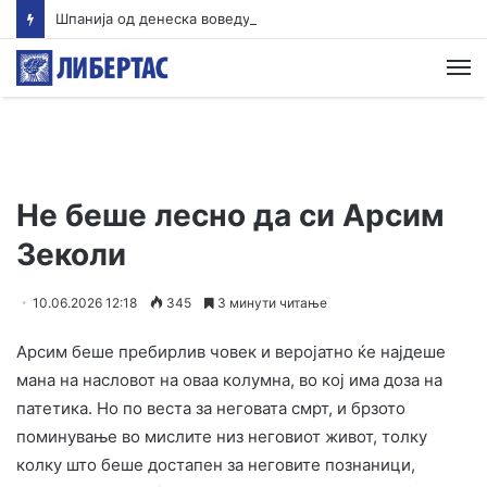
Шпанија од денеска воведува гранични контроли за патници од Италија
М
Не беше лесно да си Арсим
Зеколи
10.06.2026 12:18
345
3 минути читање
Арсим беше пребирлив човек и веројатно ќе најдеше
мана на насловот на оваа колумна, во кој има доза на
патетика. Но по веста за неговата смрт, и брзото
поминување во мислите низ неговиот живот, толку
колку што беше достапен за неговите познаници,