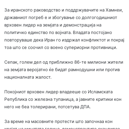
За иранското раководство и поддржувачите на Хамнеи,
државниот погреб е и збогување со долгогодишниот
врховен лидер на земјата и демонстрација на
политичко единство по војната. Владата постојано
повторуваше дека Иран го издржал конфликтот и покрај
тоа што се соочил со воено супериорни противници.
Сепак, голем дел од приближно 86-те милиони жители
на земјата веројатно ќе бидат рамнодушни или против
националната жалост.
Покојниот врховен лидер владееше со Исламската
Република со железна тупаница, а јавните критики кон
него не беа толерирани, потсетува ДПА.
За време на масовните протести што започнаа кон
крајот на минатата година, демонстрантите скандираа