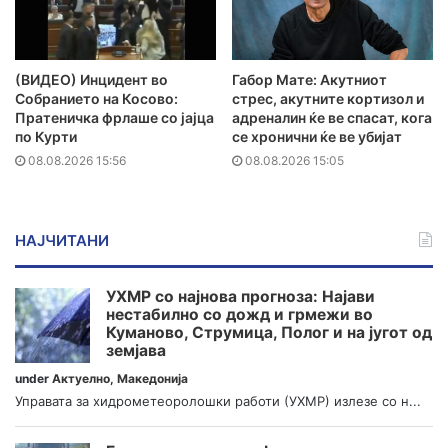
(ВИДЕО) Инцидент во
Габор Мате: Акутниот
Собранието на Косово:
стрес, акутните кортизол и
Пратеничка фрлаше со јајца
адреналин ќе ве спасат, кога
по Курти
се хронични ќе ве убијат
08.08.2026 15:56
08.08.2026 15:05
НАЈЧИТАНИ
УХМР со најнова прогноза: Најави
нестабилно со дожд и грмежи во
Куманово, Струмица, Полог и на југот од
земјава
under
Актуелно
,
Македонија
Управата за хидрометеоролошки работи (УХМР) излезе со н...