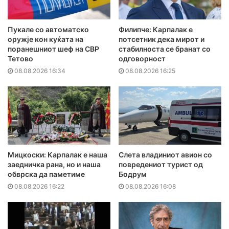
Пукале со автоматско
Филипче: Карпалак е
оружје кон куќата на
потсетник дека мирот и
поранешниот шеф на СВР
стабилноста се бранат со
Тетово
одговорност
08.08.2026 16:34
08.08.2026 16:25
Мицкоски: Карпалак е наша
Слета владиниот авион со
заедничка рана, но и наша
повредениот турист од
обврска да паметиме
Бодрум
08.08.2026 16:22
08.08.2026 16:08