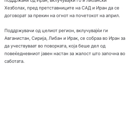
поддржани од Иран, вклучувајќи го и либански
Хезболах, пред претставниците на САД и Иран да се
договорат за прекин на огнот на почетокот на април.
Поддржувачи од целиот регион, вклучувајќи ги
Авганистан, Сирија, Либан и Ирак, се собраа во Иран за
да учествуваат во поворката, која беше дел од
повеќедневниот јавен настан за жалост што започна во
саботата.