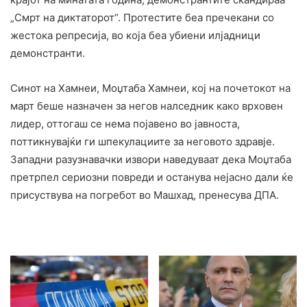
„Смрт на диктаторот“. Протестите беа пречекани со
жестока репресија, во која беа убиени илјадници
демонстранти.
Синот на Хамнеи, Моџтаба Хамнеи, кој на почетокот на
март беше назначен за негов налседник како врховен
лидер, оттогаш се нема појавено во јавноста,
поттикнувајќи ги шпекулациите за неговото здравје.
Западни разузнавачки извори наведуваат дека Моџтаба
претрпел сериозни повреди и останува нејасно дали ќе
присуствува на погребот во Машхад, пренесува ДПА.