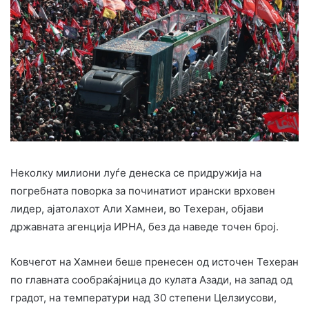
Неколку милиони луѓе денеска се придружија на
погребната поворка за починатиот ирански врховен
лидер, ајатолахот Али Хамнеи, во Техеран, објави
државната агенција ИРНА, без да наведе точен број.
Ковчегот на Хамнеи беше пренесен од источен Техеран
по главната сообраќајница до кулата Азади, на запад од
градот, на температури над 30 степени Целзиусови,