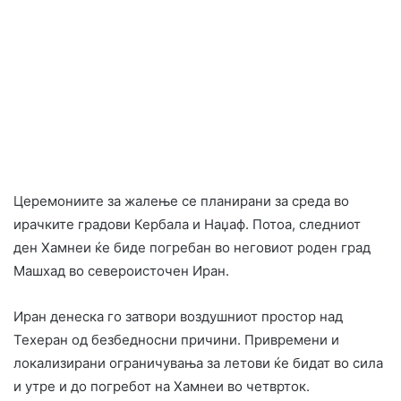
Церемониите за жалење се планирани за среда во
ирачките градови Кербала и Наџаф. Потоа, следниот
ден Хамнеи ќе биде погребан во неговиот роден град
Машхад во североисточен Иран.
Иран денеска го затвори воздушниот простор над
Техеран од безбедносни причини. Привремени и
локализирани ограничувања за летови ќе бидат во сила
и утре и до погребот на Хамнеи во четврток.