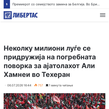
Уапсени две лица за подметнување пожари во Македонски Брод и Долнени
М
Неколку милиони луѓе се
придружија на погребната
поворка за ајатолахот Али
Хамнеи во Техеран
06.07.2026 16:44
757
1 минута читање