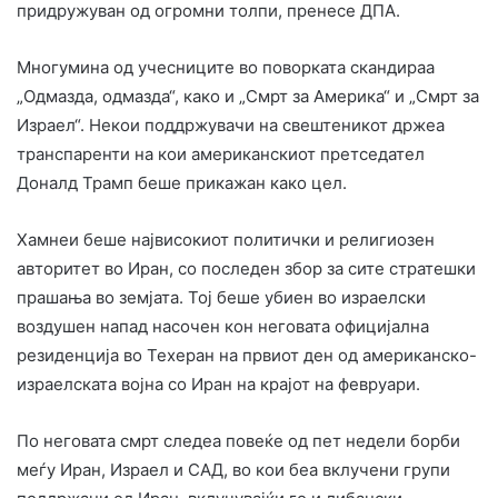
придружуван од огромни толпи, пренесе ДПА.
Многумина од учесниците во поворката скандираа
„Одмазда, одмазда“, како и „Смрт за Америка“ и „Смрт за
Израел“. Некои поддржувачи на свештеникот држеа
транспаренти на кои американскиот претседател
Доналд Трамп беше прикажан како цел.
Хамнеи беше највисокиот политички и религиозен
авторитет во Иран, со последен збор за сите стратешки
прашања во земјата. Тој беше убиен во израелски
воздушен напад насочен кон неговата официјална
резиденција во Техеран на првиот ден од американско-
израелската војна со Иран на крајот на февруари.
По неговата смрт следеа повеќе од пет недели борби
меѓу Иран, Израел и САД, во кои беа вклучени групи