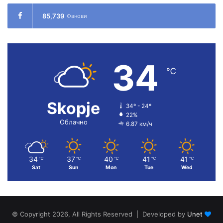
85,739
Фанови
34
℃
Skopje
34º - 24º
22%
Облачно
6.87 км/ч
34
37
40
41
41
℃
℃
℃
℃
℃
Sat
Sun
Mon
Tue
Wed
© Copyright 2026, All Rights Reserved | Developed by
Unet