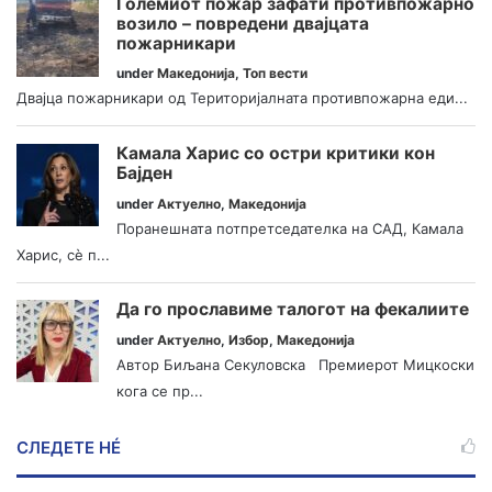
Големиот пожар зафати противпожарно
возило – повредени двајцата
пожарникари
under
Македонија
,
Топ вести
Двајца пожарникари од Територијалната противпожарна еди...
Камала Харис со остри критики кон
Бајден
under
Актуелно
,
Македонија
Поранешната потпретседателка на САД, Камала
Харис, сè п...
Да го прославиме талогот на фекалиите
under
Актуелно
,
Избор
,
Македонија
Автор Биљана Секуловска Премиерот Мицкоски
кога се пр...
СЛЕДЕТЕ НÉ