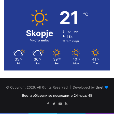
21
℃
Skopje
35º - 21º
48%
Чисто небо
1.61 км/ч
35
36
39
40
41
℃
℃
℃
℃
℃
Fri
Sat
Sun
Mon
Tue
© Copyright 2026, All Rights Reserved | Developed by
Unet
Вести објавени во последните 24 часа: 45
Facebook
Twitter
YouTube
RSS