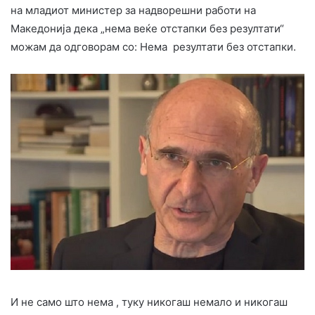
на младиот министер за надворешни работи на
Македонија дека „нема веќе отстапки без резултати“
можам да одговорам со: Нема резултати без отстапки.
И не само што нема , туку никогаш немало и никогаш