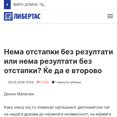
ВМРО-ДПМНЕ: Приказната на СДСМ за францускиот предлог ќе заврши како таа за мигранти за пари
М
Нема отстапки без резултати
или нема резултати без
отстапки? Ќе да е второво
29.05.2026 15:09
3,655
1 минута читање
Денко Малески
Како некој кој го поминал најтешкиот дипломатски пат
на нашата држава до нејзината независност, на изјавата