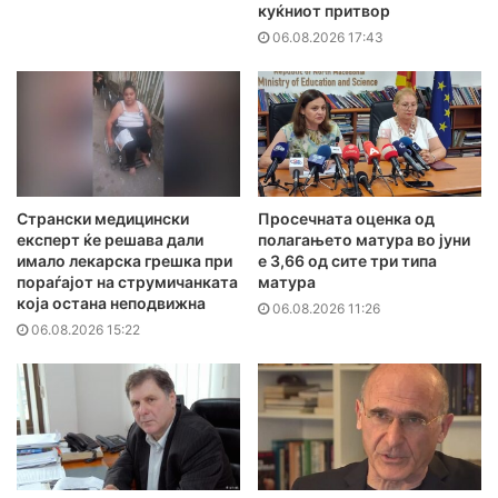
куќниот притвор
06.08.2026 17:43
Странски медицински
Просечната оценка од
експерт ќе решава дали
полагањето матура во јуни
имало лекарска грешка при
е 3,66 од сите три типа
пораѓајот на струмичанката
матура
која остана неподвижна
06.08.2026 11:26
06.08.2026 15:22