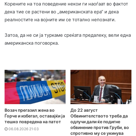
Корените на тоа поведение некои ги наоѓаат во фактот
дека тие се растени во „американската ера“ и дека
реалностите на војните им се тотално непознати.
Зaтоа, да не си ја туркаме среќата предалеку, вели една
американска поговорка.
Возач прегазил жена во
До 22 август
Ѓорче и избегал, оставајќи ја
Обвинителството треба да
тешко повредена на патот
одлучи дали ќе подигне
обвинение против Груби, во
06.08.2026 21:03
спротивно му се укинува