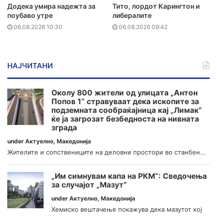
Додека умира надежта за
Тито, лордот Карингтон и
поубаво утре
либералите
06.08.2026 10:30
06.08.2026 09:42
НАЈЧИТАНИ
Околу 800 жители од улицата „Антон
Попов 1“ стравуваат дека ископите за
подземната сообраќајница кај „Лимак“
ќе ја загрозат безбедноста на нивната
зграда
under
Актуелно
,
Македонија
Жителите и сопствениците на деловни простори во станбен...
„Им симнувам капа на РКМ“: Сведочења
за случајот „Мазут“
under
Актуелно
,
Македонија
Хемиско вештачење покажува дека мазутот кој