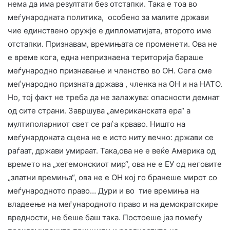
нема да има резултати без отстапки. Така е тоа во
меѓународната политика, особено за малите држави
чие единствено оружје е дипломатијата, второто име
отстапки. Признавам, времињата се променети. Ова не
е време кога, една непризнаена територија бараше
меѓународно признавање и членство во ОН. Сега сме
меѓународно призната држава , членка на ОН и на НАТО.
Но, тој факт не треба да не залажува: опасности демнат
од сите страни. Завршува „американската ера“ а
мултиполарниот свет се раѓа крваво. Ништо на
меѓунардоната сцена не е исто ниту вечно: држави се
раѓаат, држави умираат. Така,ова не е веќе Америка од
времето на „хегемонскиот мир“, ова не е ЕУ од неговите
„златни времиња“, ова не е ОН кој го бранеше мирот со
меѓународното право… Дури и во тие времиња на
владеење на меѓународното право и на демократскире
вредности, не беше баш така. Постоеше јаз помеѓу