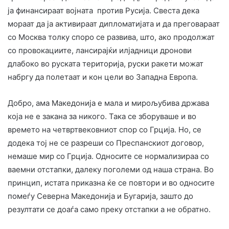
ја финансираат војната против Русија. Свеста дека
мораат да ја активираат дипломатијата и да преговараат
со Москва толку споро се развива, што, ако продолжат
со провокациите, лансирајќи илјадници дронови
длабоко во руската територија, руски ракети можат
набргу да полетаат и кон цели во Западна Европа.
Добро, ама Македонија е мала и мирољубива држава
која не е закана за никого. Така се зборуваше и во
времето на четвртвековниот спор со Грција. Но, се
додека тој не се разреши со Преспанскиот договор,
немаше мир со Грција. Односите се нормализираа со
ваемни отстапки, далеку поголеми од наша страна. Во
принцип, истата приказна ќе се повтори и во односите
помеѓу Северна Македонија и Бугарија, зашто до
резултати се доаѓа само преку отстапки а не обратно.