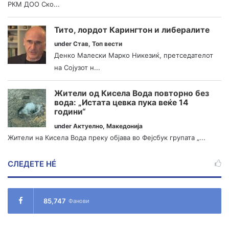
РКМ ДОО Ско...
Тито, лордот Карингтон и либералите
under
Став
,
Топ вести
Денко Малески Марко Никезиќ, претседателот
на Сојузот н...
Жители од Кисела Вода повторно без
вода: „Истата цевка пука веќе 14
години“
under
Актуелно
,
Македонија
Жители на Кисела Вода преку објава во Фејсбук групата „...
СЛЕДЕТЕ НÉ
85,747
Фанови