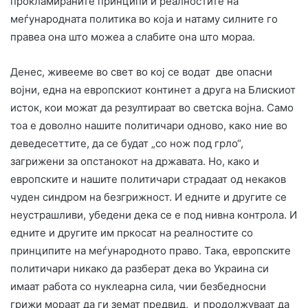
прокламираните принципи и реалностите на
меѓународната политика во која и натаму силните го
правеа она што можеа а слабите она што мораа.
Денес, живееме во свет во кој се водат две опасни
војни, една на европскиот континет а друга на Блискиот
исток, кои можат да резултираат во светска војна. Само
тоа е доволно нашите политичари одново, како ние во
деведесеттите, да се будат „со нож под грло“,
загрижени за опстанокот на државата. Но, како и
европските и нашите политичари страдаат од некаков
чуден синдром на безгрижност. И едните и другите се
неустрашливи, убедени дека се е под нивна контрола. И
едните и другите им пркосат на реалностите со
принципите на меѓународното право. Така, европските
политичари никако да разберат дека во Украина си
имаат работа со нуклеарна сила, чии безбедносни
грижи мораат да ги земат предвид, и продолжуваат да