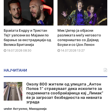
Браќата Ендру и Тристан
Мик Џегер ја објасни
Тејт уапсени во Мајами по
разликата меѓу неговото
барање за екстрадиција од
соперништво со Дејвид
Велика Британија
Боуви и со Џон Ленон
19.07.2026 08:30
14.07.2026 13:27
НАЈЧИТАНИ
Околу 800 жители од улицата „Антон
Попов 1“ стравуваат дека ископите за
подземната сообраќајница кај „Лимак“
ќе ја загрозат безбедноста на нивната
зграда
under
Актуелно
,
Македонија