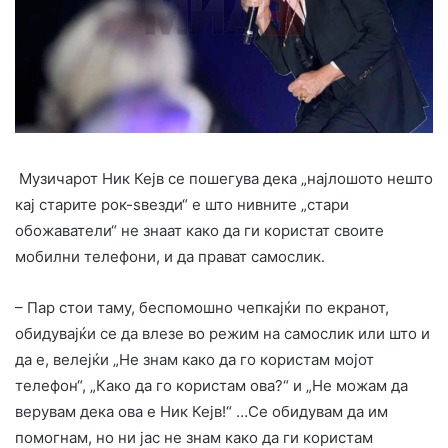
Музичарот Ник Кејв се пошегува дека „најлошото нешто
кај старите рок-ѕвезди“ е што нивните „стари
обожаватели“ не знаат како да ги користат своите
мобилни телефони, и да прават самослик.
– Пар стои таму, беспомошно чепкајќи по екранот,
обидувајќи се да влезе во режим на самослик или што и
да е, велејќи „Не знам како да го користам мојот
телефон“, „Како да го користам ова?“ и „Не можам да
верувам дека ова е Ник Кејв!“ …Се обидувам да им
помогнам, но ни јас не знам како да ги користам