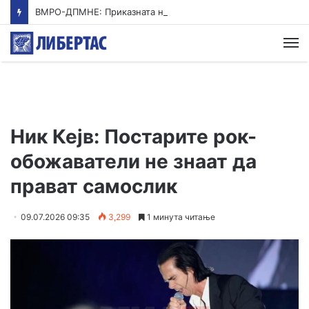
ВМРО-ДПМНЕ: Приказната на СДСМ за францускиот предлог ќе заврши како таа за мигранти за пари
М
Ник Кејв: Постарите рок-
обожаватели не знаат да
прават самослик
09.07.2026 09:35
3,299
1 минута читање