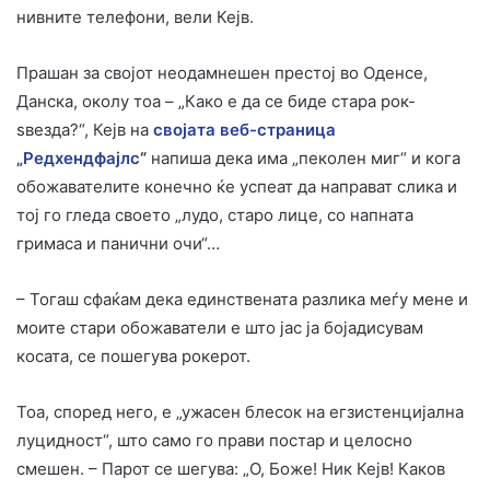
нивните телефони, вели Кејв.
Прашан за својот неодамнешен престој во Оденсе,
Данска, околу тоа – „Како е да се биде стара рок-
ѕвезда?“, Кејв на
својата веб-страница
„Редхендфајлс
“
напиша дека има „пеколен миг“ и кога
обожавателите конечно ќе успеат да направат слика и
тој го гледа своето „лудо, старо лице, со напната
гримаса и панични очи“…
– Тогаш сфаќам дека единствената разлика меѓу мене и
моите стари обожаватели е што јас ја бојадисувам
косата, се пошегува рокерот.
Тоа, според него, е „ужасен блесок на егзистенцијална
луцидност“, што само го прави постар и целосно
смешен. – Парот се шегува: „О, Боже! Ник Кејв! Каков