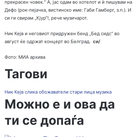
прекрасен човек.“ А, јас одам во хотелот и ѝ пишувам на
Дефо (рок-пејачка, вистинско име: Габи Гамберг, з.п.). И
си ги свирам „Кјур“!, рече музичарот.
Ник Кејв и неговиот придружен бенд „Бед сидс“ во
август ќе одржат концерт во Белград.
си/
Фото: МИА архива
Тагови
Ник Кејв
слика
обожаватели
стари лица
музика
Можно е и ова да
ти се допаѓа