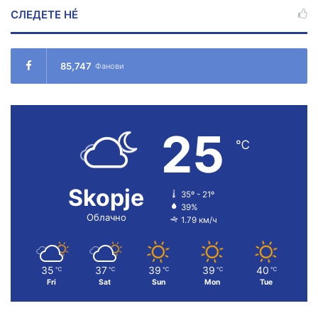
СЛЕДЕТЕ НÉ
85,747
Фанови
25
℃
Skopje
35º - 21º
39%
Облачно
1.79 км/ч
35
37
39
39
40
℃
℃
℃
℃
℃
Fri
Sat
Sun
Mon
Tue