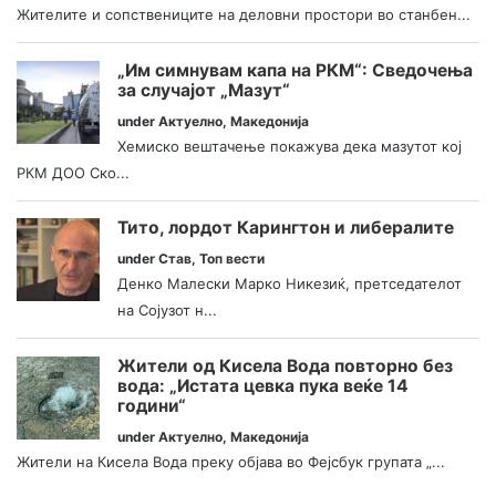
Жителите и сопствениците на деловни простори во станбен...
„Им симнувам капа на РКМ“: Сведочења
за случајот „Мазут“
under
Актуелно
,
Македонија
Хемиско вештачење покажува дека мазутот кој
РКМ ДОО Ско...
Тито, лордот Карингтон и либералите
under
Став
,
Топ вести
Денко Малески Марко Никезиќ, претседателот
на Сојузот н...
Жители од Кисела Вода повторно без
вода: „Истата цевка пука веќе 14
години“
under
Актуелно
,
Македонија
Жители на Кисела Вода преку објава во Фејсбук групата „...