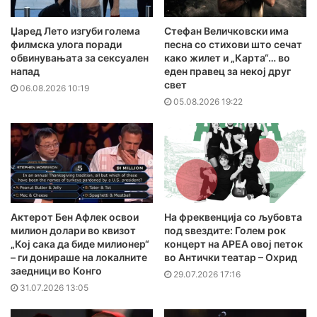
Џаред Лето изгуби голема
Стефан Величковски има
филмска улога поради
песна со стихови што сечат
обвинувањата за сексуален
како жилет и „Карта“… во
напад
еден правец за некој друг
свет
06.08.2026 10:19
05.08.2026 19:22
Актерот Бен Афлек освои
На фреквенција со љубовта
милион долари во квизот
под ѕвездите: Голем рок
„Кој сака да биде милионер“
концерт на АРЕА овој петок
– ги донираше на локалните
во Антички театар – Охрид
заедници во Конго
29.07.2026 17:16
31.07.2026 13:05