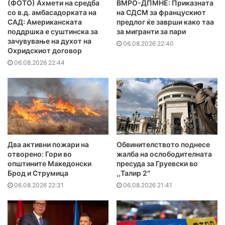
(ФОТО) Ахмети на средба
ВМРО-ДПМНЕ: Приказната
со в.д. амбасадорката на
на СДСМ за францускиот
САД: Американската
предлог ќе заврши како таа
поддршка е суштинска за
за мигранти за пари
зачувување на духот на
06.08.2026 22:40
Охридскиот договор
06.08.2026 22:44
Два активни пожари на
Обвинителството поднесе
отворено: Гори во
жалба на ослободителната
општините Македонски
пресуда за Груевски во
Брод и Струмица
,,Талир 2″
06.08.2026 22:31
06.08.2026 21:41