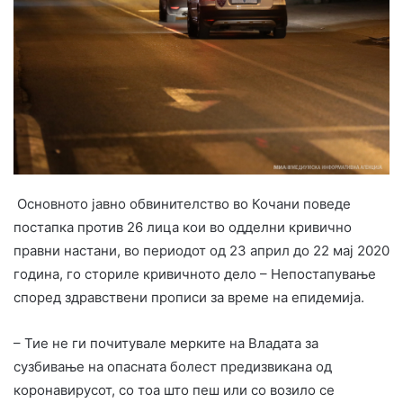
Основното јавно обвинителство во Кочани поведе
постапка против 26 лица кои во одделни кривично
правни настани, во периодот од 23 април до 22 мај 2020
година, го сториле кривичното дело – Непостапување
според здравствени прописи за време на епидемија.
– Тие не ги почитувале мерките на Владата за
сузбивање на опасната болест предизвикана од
коронавирусот, со тоа што пеш или со возило се