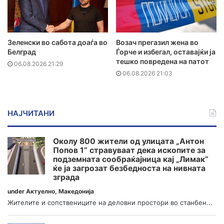
Зеленски во сабота доаѓа во
Возач прегазил жена во
Белград
Ѓорче и избегал, оставајќи ја
тешко повредена на патот
06.08.2026 21:29
06.08.2026 21:03
НАЈЧИТАНИ
Околу 800 жители од улицата „Антон
Попов 1“ стравуваат дека ископите за
подземната сообраќајница кај „Лимак“
ќе ја загрозат безбедноста на нивната
зграда
under
Актуелно
,
Македонија
Жителите и сопствениците на деловни простори во станбен...