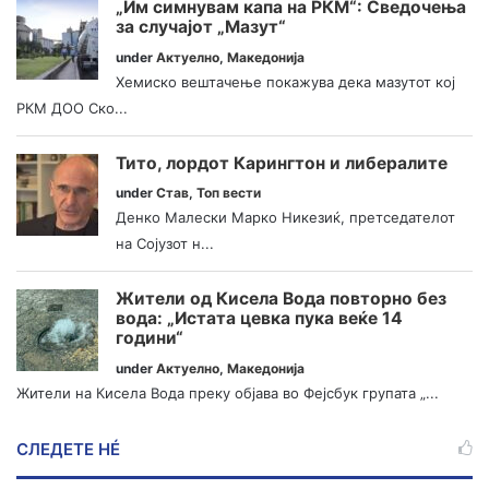
„Им симнувам капа на РКМ“: Сведочења
за случајот „Мазут“
under
Актуелно
,
Македонија
Хемиско вештачење покажува дека мазутот кој
РКМ ДОО Ско...
Тито, лордот Карингтон и либералите
under
Став
,
Топ вести
Денко Малески Марко Никезиќ, претседателот
на Сојузот н...
Жители од Кисела Вода повторно без
вода: „Истата цевка пука веќе 14
години“
under
Актуелно
,
Македонија
Жители на Кисела Вода преку објава во Фејсбук групата „...
СЛЕДЕТЕ НÉ