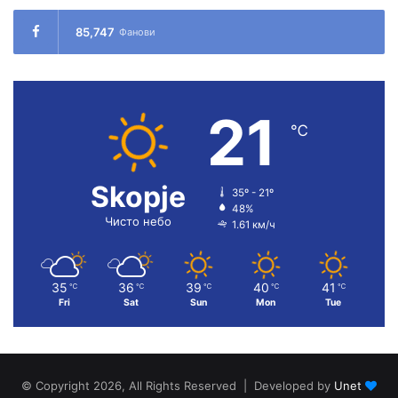
85,747
Фанови
21
℃
Skopje
35º - 21º
48%
Чисто небо
1.61 км/ч
35
36
39
40
41
℃
℃
℃
℃
℃
Fri
Sat
Sun
Mon
Tue
© Copyright 2026, All Rights Reserved | Developed by
Unet