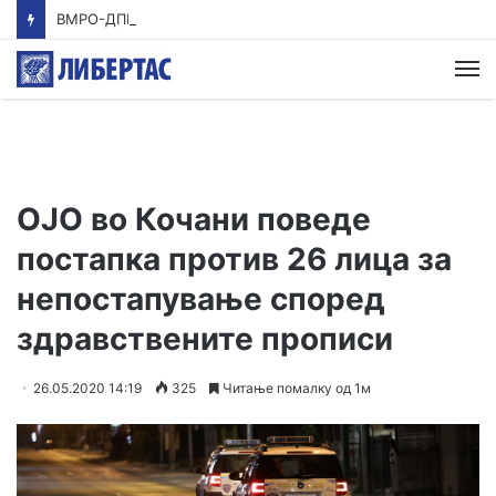
ВМРО-ДПМНЕ: Приказната на СДСМ за францускиот предлог ќе заврши како таа за мигранти за пари
М
OJO во Кочани поведе
постапка против 26 лица за
непостапување според
здравствените прописи
26.05.2020 14:19
325
Читање помалку од 1м