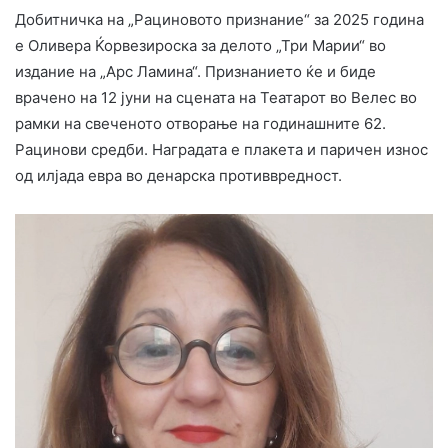
Добитничка на „Рациновото признание“ за 2025 година
е Оливера Ќорвезироска за делото „Три Марии“ во
издание на „Арс Ламина“. Признанието ќе и биде
врачено на 12 јуни на сцената на Театарот во Велес во
рамки на свеченото отворање на годинашните 62.
Рацинови средби. Наградата е плакета и паричен износ
од илјада евра во денарска противвредност.