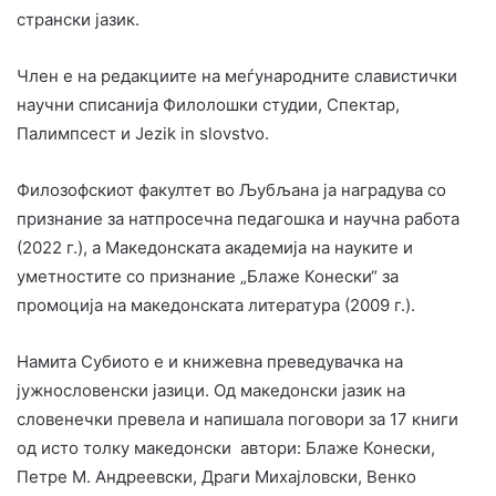
странски јазик.
Член е на редакциите на меѓународните славистички
научни списанија Филолошки студии, Спектар,
Палимпсест и Jezik in slovstvo.
Филозофскиот факултет во Љубљана ја наградува со
признание за натпросечна педагошка и научна работа
(2022 г.), а Македонската академија на науките и
уметностите со признание „Блаже Конески“ за
промоција на македонската литература (2009 г.).
Намита Субиото е и книжевна преведувачка на
јужнословенски јазици. Од македонски јазик на
словенечки превела и напишала поговори за 17 книги
од исто толку македонски автори: Блаже Конески,
Петре М. Андреевски, Драги Михајловски, Венко