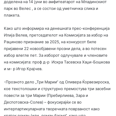
доделена на 14 јуни во амфитеатарот на Младинскиот
парк во Велес , а се состои од уметничка слика и
плакета.
Како што информира на денешната прес-конференција
Илија Велев, претседателот на Комисијата за избор на
Рациново признание за 2025, на конкурсот биле
пријавени 22 новообјавени прозни дела, а во потесен
избор влегле пет. За изборот одлучувале и членовите
на комисијата: проф д-р Искра Тасевска Хаџи-Бошкова
и м- р Игор Крајчев.
-Прозното дело „Три Марии“ од Оливера Ќорвезироска,
кое текстолошки и структурно премостува три засебни
повести за три Марии (Пребирлиева, Зара и
Деспотовска-Солев) – фокусирајќи се во
интерпартикуларната творечката поврзаност како
краток роман (или „роман басма“, како што