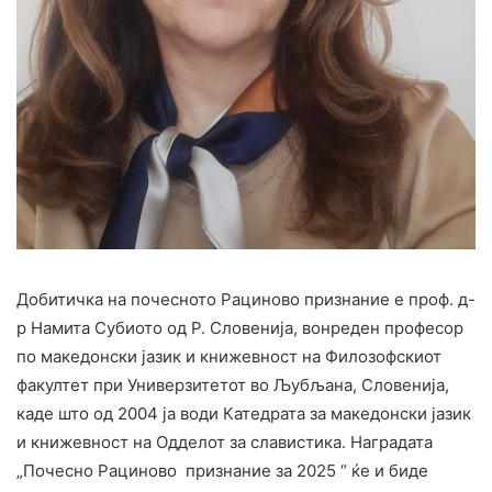
Добитичка на почесното Рациново признание е проф. д-
р Намита Субиото од Р. Словенија, вонреден професор
по македонски јазик и книжевност на Филозофскиот
факултет при Универзитетот во Љубљана, Словенија,
каде што од 2004 ја води Катедрата за македонски јазик
и книжевност на Одделот за славистика. Наградата
„Почесно Рациново признание за 2025 “ ќе и биде