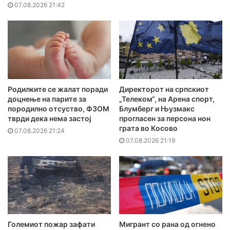
07.08.2026 21:42
Родилките се жалат поради
Директорот на српскиот
доцнење на парите за
„Телеком“, на Арена спорт,
породилно отсуство, ФЗОМ
Блумберг и Њузмакс
тврди дека нема застој
прогласен за персона нон
грата во Косово
07.08.2026 21:24
07.08.2026 21:19
Големиот пожар зафати
Мигрант со рана од огнено