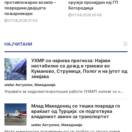
противпожарно возило –
оружје пронајден кај ГП
повредени двајцата
Богородица
пожарникари
07.08.2026 20:06
07.08.2026 21:03
НАЈЧИТАНИ
УХМР со најнова прогноза: Најави
нестабилно со дожд и грмежи во
Куманово, Струмица, Полог и на југот од
земјава
under
Актуелно
,
Македонија
Управата за хидрометеоролошки работи (УХМР) излезе со н...
Млад Македонец со тешка повреда го
враќаат од Турција: се подготвува
владиниот авион за транспортот
under
Актуелно
,
Македонија
Млад македонски државјанин кој се здобил со тешка повре...