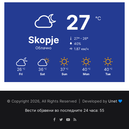
27
℃
Skopje
27º - 26º
40%
Облачно
1.87 км/ч
26
36
37
40
40
℃
℃
℃
℃
℃
Fri
Sat
Sun
Mon
Tue
© Copyright 2026, All Rights Reserved | Developed by
Unet
Вести објавени во последните 24 часа: 55
Facebook
Twitter
YouTube
RSS