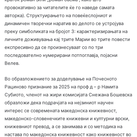
провокативно за читателите ќе го наведе самата
авторка). Структуирањето на повеќеслојниот и
динамичен творечки наратив во делото се устројува
преку симболиката на бројот 3: карактеризирањата на
личните доживувања кај трите Марии во трите повести
експресивно да се произнесуваат со по три
последователно нумерирани потпоглавја, појасни
Велев.
Во образложението за доделување на Почесното
Рациново признание за 2025 на проф д – р Намита
Субиото, членот на жири комисијата Снежана Бошевска
образложи дека подрачјата на нејзиниот научен
интерес се современата македонска книжевност,
македонско-словенечките книжевни и културни врски,
книжевниот превод, а се занимава и со методика на
настава по македонска книжевност како книжевност во