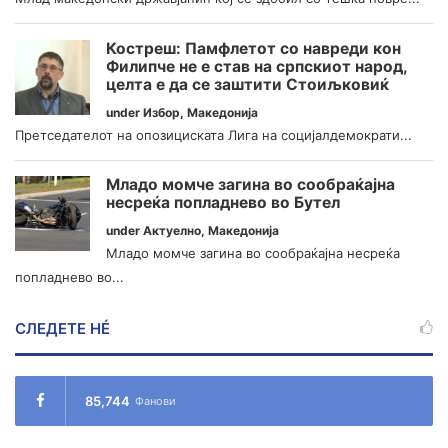
Костреш: Памфлетот со навреди кон
Филипче не е став на српскиот народ,
целта е да се заштити Стоиљковиќ
under
Избор
,
Македонија
Претседателот на опозициската Лига на социјалдемократи...
Младо момче загина во сообраќајна
несреќа попладнево во Бутел
under
Актуелно
,
Македонија
Младо момче загина во сообраќајна несреќа
попладнево во...
СЛЕДЕТЕ НÉ
85,744
Фанови