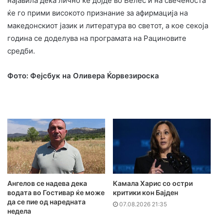
најавила дека лично ќе дојде во Велес и на свеченоста
ќе го прими високото признание за афирмација на
македонскиот јазик и литература во светот, а кое секоја
година се доделува на програмата на Рациновите
средби.
Фото: Фејсбук на Оливера Ќорвезироска
Ангелов се надева дека
Камала Харис со остри
водата во Гостивар ќе може
критики кон Бајден
да се пие од наредната
07.08.2026 21:35
недела