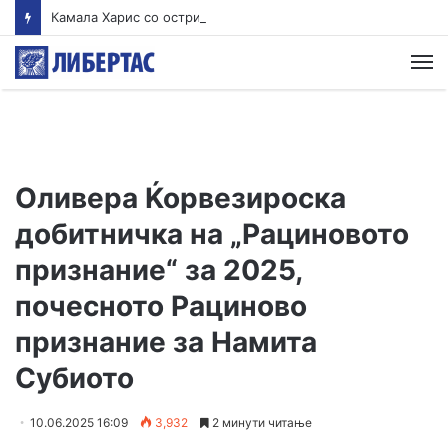
Камала Харис со остри критики кон Бајден
М
Оливера Ќорвезироска
добитничка на „Рациновото
признание“ за 2025,
почесното Рациново
признание за Намита
Субиото
10.06.2025 16:09
3,932
2 минути читање