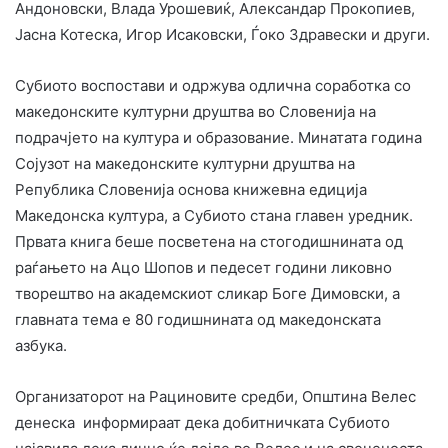
Андоновски, Влада Урошевиќ, Александар Прокопиев,
Јасна Котеска, Игор Исаковски, Ѓоко Здравески и други.
Субиото воспостави и одржува одлична соработка со
македонските културни друштва во Словенија на
подрачјето на култура и образование. Минатата година
Сојузот на македонските културни друштва на
Република Словенија основа книжевна едиција
Македонска култура, а Субиото стана главен уредник.
Првата книга беше посветена на стогодишнината од
раѓањето на Ацо Шопов и педесет години ликовно
творештво на академскиот сликар Боге Димовски, а
главната тема е 80 годишнината од македонската
азбука.
Организаторот на Рациновите средби, Општина Велес
денеска информираат дека добитничката Субиото