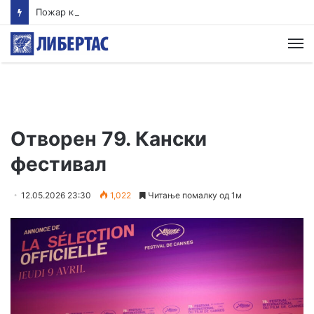
Пожар кај Волково во кој изгоре и куќа се става под контрола, нов пожар избувна зад Водно
М
Oтворен 79. Кански
фестивал
12.05.2026 23:30
1,022
Читање помалку од 1м