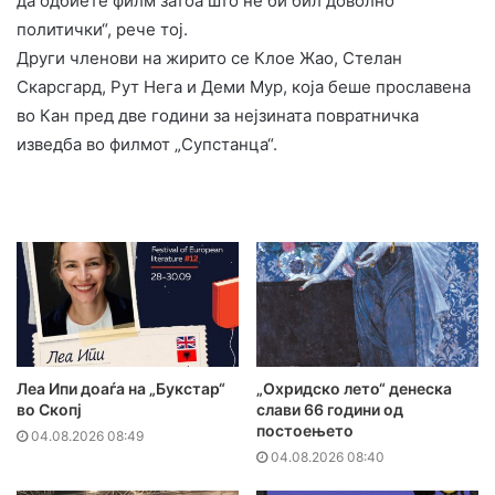
да одбиете филм затоа што не би бил доволно
политички“, рече тој.
Други членови на жирито се Клое Жао, Стелан
Скарсгард, Рут Нега и Деми Мур, која беше прославена
во Кан пред две години за нејзината повратничка
изведба во филмот „Супстанца“.
Леа Ипи доаѓа на „Букстар“
„Охридско лето“ денеска
во Скопј
слави 66 години од
постоењето
04.08.2026 08:49
04.08.2026 08:40