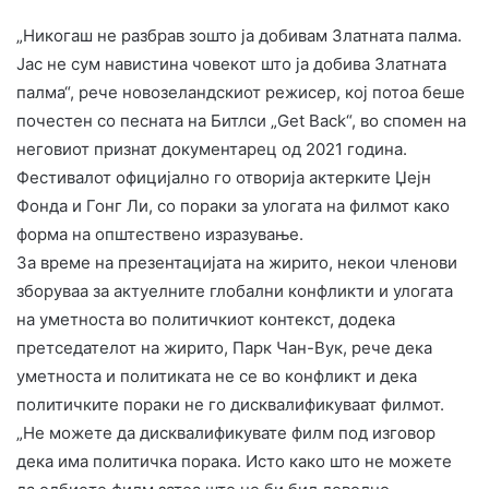
„Никогаш не разбрав зошто ја добивам Златната палма.
Јас не сум навистина човекот што ја добива Златната
палма“, рече новозеландскиот режисер, кој потоа беше
почестен со песната на Битлси „Get Back“, во спомен на
неговиот признат документарец од 2021 година.
Фестивалот официјално го отворија актерките Џејн
Фонда и Гонг Ли, со пораки за улогата на филмот како
форма на општествено изразување.
За време на презентацијата на жирито, некои членови
зборуваа за актуелните глобални конфликти и улогата
на уметноста во политичкиот контекст, додека
претседателот на жирито, Парк Чан-Вук, рече дека
уметноста и политиката не се во конфликт и дека
политичките пораки не го дисквалификуваат филмот.
„Не можете да дисквалификувате филм под изговор
дека има политичка порака. Исто како што не можете