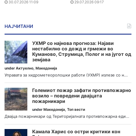
30.07.2026 11:09
29.07.2026 09:17
НАЈЧИТАНИ
УХМР со најнова прогноза: Најави
нестабилно со дожд и грмежи во
Куманово, Струмица, Полог и на југот од
земјава
under
Актуелно
,
Македонија
Управата за хидрометеоролошки работи (УХМР) излезе со н...
Големиот пожар зафати противпожарно
возило – повредени двајцата
пожарникари
under
Македонија
,
Топ вести
Двајца пожарникари од Територијалната противпожарна еди...
Камала Харис со остри критики кон