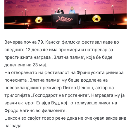
Вечерва почна 79. Кански филмски фестивал каде во
следните 12 дена ќе има премиери и натпревар за
престижната награда „Златна палма“, која ќе биде
доделена на 23 мај.
На отворањето на фестивалот на Француската ривиера,
почесната „Златна палма“ му беше доделена на
новозеландскиот режисер Питер Џексон, автор на
трилогијата „Господарот на прстените“. Наградата му ја
врачи актерот Елајџа Вуд, кој го толкуваше ликот на
Фродо Багинс во филмовите.
Џексон во својот говор рече дека не очекувал ваков вид
награда.