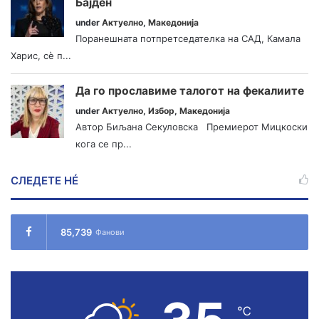
Бајден
under
Актуелно
,
Македонија
Поранешната потпретседателка на САД, Камала
Харис, сè п...
Да го прославиме талогот на фекалиите
under
Актуелно
,
Избор
,
Македонија
Автор Биљана Секуловска Премиерот Мицкоски
кога се пр...
СЛЕДЕТЕ НÉ
85,739
Фанови
℃