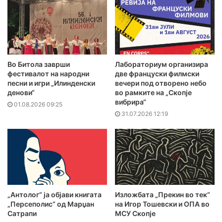
Во Битола заврши
Лабораториум организира
фестивалот на народни
две француски филмски
песни и игри „Илинденски
вечери под отворено небо
денови“
во рамките на „Скопје
вибрира“
01.08.2026 09:25
31.07.2026 12:19
„Антолог“ ја објави книгата
Изложбата „Прекин во тек“
„Персеполис“ од Марџан
на Игор Тошевски и ОПА во
Сатрапи
МСУ Скопје