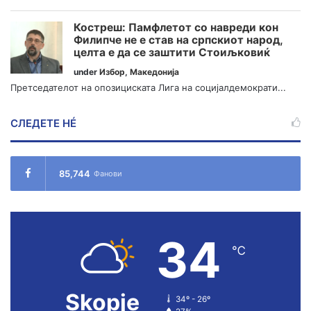
Костреш: Памфлетот со навреди кон
Филипче не е став на српскиот народ,
целта е да се заштити Стоиљковиќ
under
Избор
,
Македонија
Претседателот на опозициската Лига на социјалдемократи...
СЛЕДЕТЕ НÉ
85,744
Фанови
34
℃
Skopje
34º - 26º