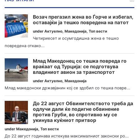
Возач прегазил жена во Ѓорче и избегал,
оставајќи ја тешко повредена на патот
under
Актуелно
,
Македонија
,
Топ вести
Четириесет и осумгодишна жена е тешко
повредена откако...
Млад Македонец со тешка повреда го
враќаат од Турција: се подготвува
владиниот авион за транспортот
under
Актуелно
,
Македонија
Млад македонски државјанин кој се здобил со тешка повре...
До 22 август Обвинителството треба да
одлучи дали ќе подигне обвинение
против Груби, во спротивно му се
укинува куќниот притвор
under
Македонија
,
Топ вести
До 22 август годинава истекува максималниот законски ро...