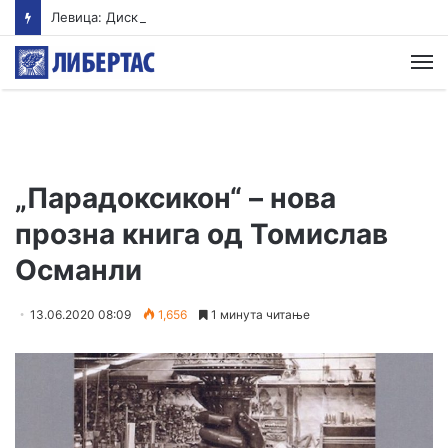
Левица: Дискриминацијата продолжува, ДПМНЕ одби поголема законска заштита за бремените работнички
М
„Парадоксикон“ – нова
прозна книга од Томислав
Османли
13.06.2020 08:09
1,656
1 минута читање