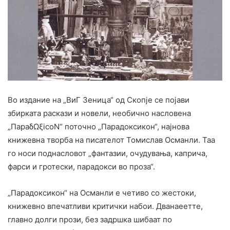
Во издание на „ВиГ Зеница“ од Скопје се појави
збирката раскази и новели, необично насловена
„ПараδΩξicoN“ поточно „Парадоксикон“, најнова
книжевна творба на писателот Томислав Османли. Таа
го носи поднасловот „фантазии, очудувања, каприча,
фарси и гротески, парадокси во проза“.
„Парадоксикон“ на Османли e четиво со жестоки,
книжевно впечатливи критички набои. Дванаеетте,
главно долги прози, без задршка шибаат по