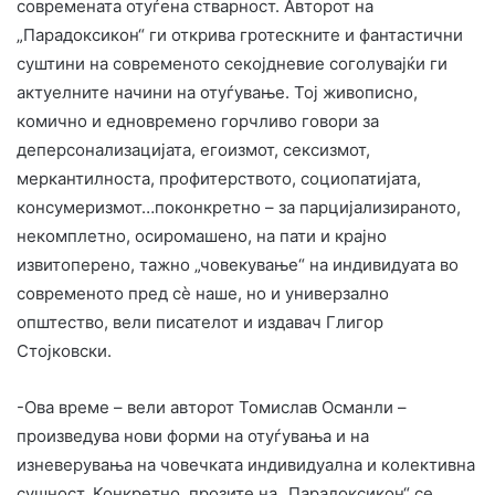
современата отуѓена стварност. Авторот на
„Парадоксикон“ ги открива гротескните и фантастични
суштини на современото секојдневие соголувајќи ги
актуелните начини на отуѓување. Тој живописно,
комично и едновремено горчливо говори за
деперсонализацијата, егоизмот, сексизмот,
меркантилноста, профитерството, социопатијата,
консумеризмот…поконкретно – за парцијализираното,
некомплетно, осиромашено, на пати и крајно
извитоперено, тажно „човекување“ на индивидуата во
современото пред сѐ наше, но и универзално
општество, вели писателот и издавач Глигор
Стојковски.
-Ова време – вели авторот Томислав Османли –
произведува нови форми на отуѓувања и на
изневерувања на човечката индивидуална и колективна
сушност. Конкретно, прозите на „Парадоксикон“ се