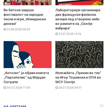
Во Битола заврши
Лабораториум организира
фестивалот на народни
две француски филмски
песни и игри „Илинденски
вечери под отворено небо
денови“
во рамките на „Скопје
вибрира“
01.08.2026 09:25
31.07.2026 12:19
„Антолог“ ја објави книгата
Изложбата „Прекин во тек“
„Персеполис“ од Марџан
на Игор Тошевски и ОПА во
Сатрапи
МСУ Скопје
30.07.2026 11:09
29.07.2026 09:17
НАЈЧИТАНИ