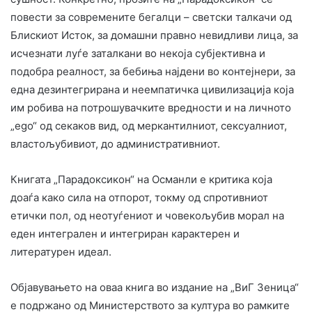
повести за современите бегалци – светски талкачи од
Блискиот Исток, за домашни правно невидливи лица, за
исчезнати луѓе заталкани во некоја субјективна и
подобра реалност, за бебиња најдени во контејнери, за
една дезинтегрирана и неемпатичка цивилизација која
им робива на потрошувачките вредности и на личното
„ego“ од секаков вид, од меркантилниот, сексуалниот,
властољубивиот, до административниот.
Книгата „Парадоксикон“ на Османли е критика која
доаѓа како сила на отпорот, токму од спротивниот
етички пол, од неотуѓениот и човекољубив морал на
еден интегрален и интегриран карактерен и
литературен идеал.
Објавувањето на оваа книга во издание на „ВиГ Зеница“
е подржано од Министерството за култура во рамките