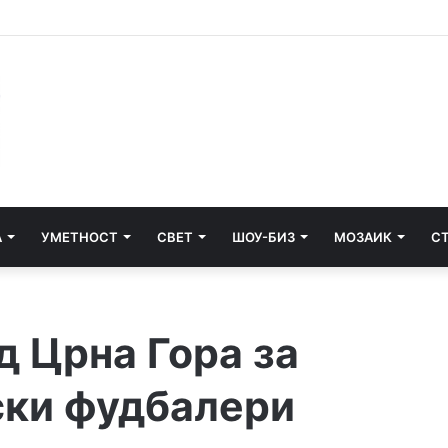
матум на пет држави поради „златните пасоши“
А
УМЕТНОСТ
СВЕТ
ШОУ-БИЗ
МОЗАИК
С
д Црна Гора за
ски фудбалери