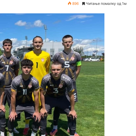
896
Читање помалку од 1м