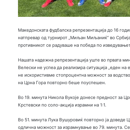
Македонската фудбалска репрезентација до 16 годи
натпревар од турнирот „Миљан Миљаниќ“ во Србија.
противникот се радуваше на победа по изведувањето
Нашата надежна репрезентација уште во првата мин
Велески не успеа да реализира ситуација „еден на 
не искористивме стопроцентна можност за водство.
на Црна Гора повторно беше поуспешен.
Во 19. минута Никола Вукоје донесе предност за Ц
Крстевски по соло-акција израмни на 1:1.
Во 51. минута Лука Вушуровиќ повторно ја доведе Ц
одлична можност за израмнување во 79. минута. Сеп