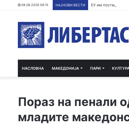
ЕУ им постави улти
08.08.2026 09:15
НАЈНОВИ ВЕСТИ
НАСЛОВНА
МАКЕДОНИЈА
ПАРИ
КУЛТУР
Пораз на пенали о
младите македон