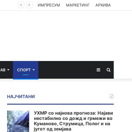
ИМПРЕСУМ
МАРКЕТИНГ
АРХИВА
Sidebar
Пребарај
ТАВ
СПОРТ
за
НАЈЧИТАНИ
УХМР со најнова прогноза: Најави
нестабилно со дожд и грмежи во
Куманово, Струмица, Полог и на
југот од земјава