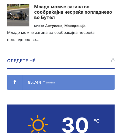
Младо момче загина во
сообраќајна несреќа попладнево
во Бутел
under
Актуелно
,
Македонија
Младо момче загина во сообраќајна несреќа
попладнево во...
СЛЕДЕТЕ НÉ
85,744
Фанови
30
℃