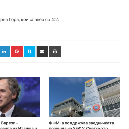
на Гора, кои славеа со 4:2.
k
witter
LinkedIn
Pinterest
Skype
Сподели преку Е-маил
Испринтај
 Барези –
ФФМ ја поддржува заедничката
генда на Италија и
позиција на УЕФА: Светското