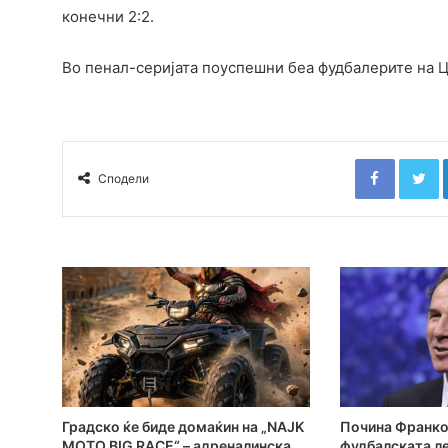
конечни 2:2.
Во пенал-серијата поуспешни беа фудбалерите на Цр
Faceboo
T
Сподели
Градско ќе биде домаќин на „NAJK
Почина Франко
MOTO BIG RACE“ – адреналинска
фудбалската ле