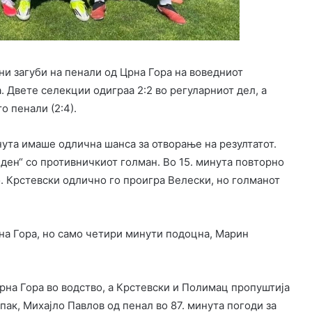
ни загуби на пенали од Црна Гора на воведниот
 Двете селекции одиграа 2:2 во регуларниот дел, а
 пенали (2:4).
ута имаше одлична шанса за отворање на резултатот.
еден“ со противничкиот голман. Во 15. минута повторно
 Крстевски одлично го проигра Велески, но голманот
рна Гора, но само четири минути подоцна, Марин
рна Гора во водство, а Крстевски и Полимац пропуштија
ак, Михајло Павлов од пенал во 87. минута погоди за