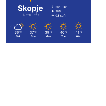
Skopje
36º - 26º
36%
Чисто небо
0.8 км/ч
36
37
39
40
41
℃
℃
℃
℃
℃
Sat
Sun
Mon
Tue
Wed