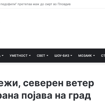
Запленети кокаин, марихуана и дигитална вага, приведени четири 
А
УМЕТНОСТ
СВЕТ
ШОУ-БИЗ
МОЗАИК
С
ежи, северен ветер
рана појава на град