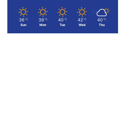
36
39
40
42
40
℃
℃
℃
℃
℃
Sun
Mon
Tue
Wed
Thu