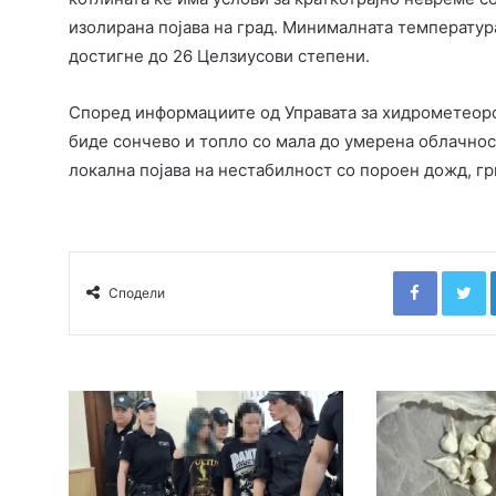
изолирана појава на град. Минималната температура
достигне до 26 Целзиусови степени.
Според информациите од Управата за хидрометеоро
биде сончево и топло со мала до умерена облачнос
локална појава на нестабилност со пороен дожд, г
Faceboo
T
Сподели