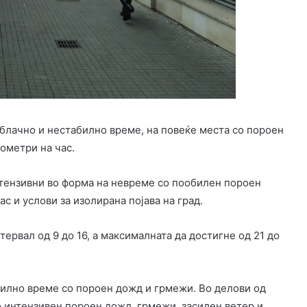
блачно и нестабилно време, на повеќе места со пороен
ометри на час.
нтензивни во форма на невреме со пообилен пороен
с и услови за изолирана појава на град.
ервал од 9 до 16, а максималната да достигне од 21 до
билно време со пороен дожд и грмежи. Во делови од
о интензивен пороен дожд, грмежи, засилен ветер и