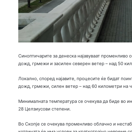
Синоптичарите за денеска најавуваат променливо о
дожд, грмежи и засилен северен ветер – над 50 кил
Локално, според најавите, процесите ќе бидат пои
дожд, грмежи, силен ветер – над 60 километри на ча
Минималната температура се очекува да биде во инт
28 Целзиусови степени.
Во Скопје се очекува променливо облачно и неста
котлината ќе има услови за краткотрајно невреме с