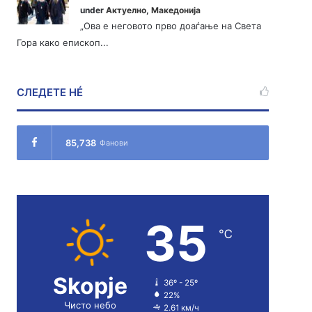
under
Актуелно
,
Македонија
„Ова е неговото прво доаѓање на Света
Гора како епископ...
СЛЕДЕТЕ НÉ
85,738
Фанови
35
℃
Skopje
36º - 25º
22%
Чисто небо
2.61 км/ч