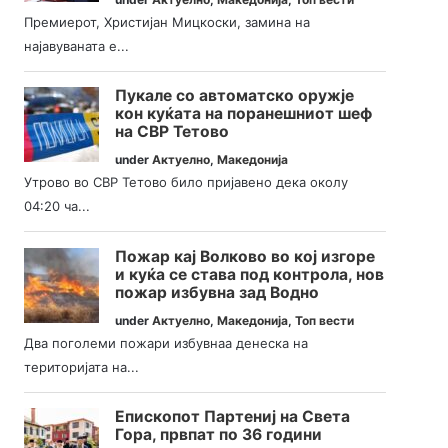
Премиерот, Христијан Мицкоски, замина на
најавуваната е...
Пукале со автоматско оружје
кон куќата на поранешниот шеф
на СВР Тетово
under
Актуелно
,
Македонија
Утрово во СВР Тетово било пријавено дека околу
04:20 ча...
Пожар кај Волково во кој изгоре
и куќа се става под контрола, нов
пожар избувна зад Водно
under
Актуелно
,
Македонија
,
Топ вести
Два поголеми пожари избувнаа денеска на
територијата на...
Епископот Партениј на Света
Гора, првпат по 36 години