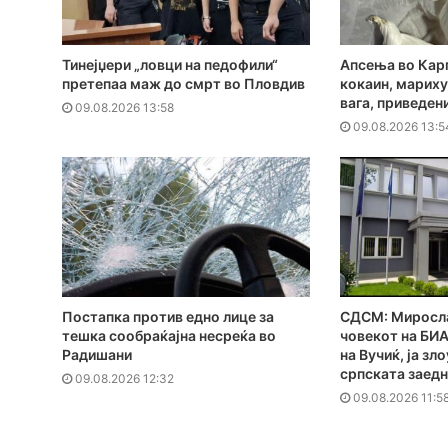
Тинејџери „ловци на педофили“
Апсења во Кар
претепаа маж до смрт во Пловдив
кокаин, мариху
вага, приведен
09.08.2026 13:58
09.08.2026 13:5
Постапка против едно лице за
СДСМ: Миросла
тешка сообраќајна несреќа во
човекот на БИА
Радишани
на Вучиќ, ја з
српската заед
09.08.2026 12:32
09.08.2026 11:5