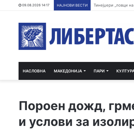
Апсења во Карпош: 
09.08.2026 14:17
НАЈНОВИ ВЕСТИ
НАСЛОВНА
МАКЕДОНИЈА
ПАРИ
КУЛТУР
Пороен дожд, грм
и услови за изоли