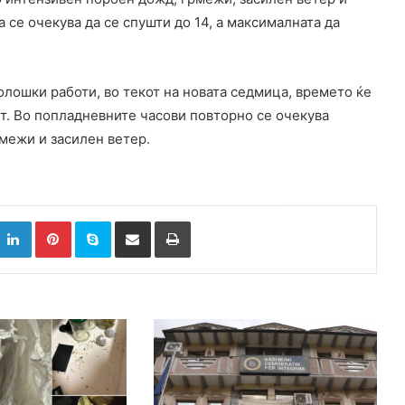
 се очекува да се спушти до 14, а максималната да
лошки работи, во текот на новата седмица, времето ќе
т. Во попладневните часови повторно се очекува
рмежи и засилен ветер.
k
witter
LinkedIn
Pinterest
Skype
Сподели преку Е-маил
Испринтај