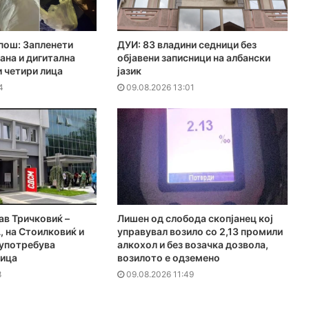
пош: Запленети
ДУИ: 83 владини седници без
ана и дигитална
објавени записници на албански
и четири лица
јазик
4
09.08.2026 13:01
в Тричковиќ –
Лишен од слобода скопјанец кој
, на Стоилковиќ и
управувал возило со 2,13 промили
лоупотребува
алкохол и без возачка дозвола,
ница
возилото е одземено
8
09.08.2026 11:49