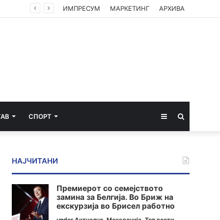
лица
ИМПРЕСУМ
МАРКЕТИНГ
АРХИВА
Sidebar
Пребарај
ТАВ
СПОРТ
за
НАЈЧИТАНИ
Премиерот со семејството
замина за Белгија. Во Бриж на
екскурзија во Брисел работно
under
Актуелно
,
Македонија
,
Топ вести