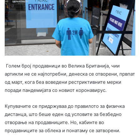
Голем број продавници во Велика Британија, чии
артикли не се најпотребни, денеска се отворени, првпат
од март, кога беа воведени рестриктивните мерки
поради пандемијата со новиот коронавирус.
Купувачите се придржуваа до правилото за физичка
дистанца, што беше еден од условите за безбедно
отворање на продавниците. Но, кабинте во
продавниците за облека и понатаму се затворени.