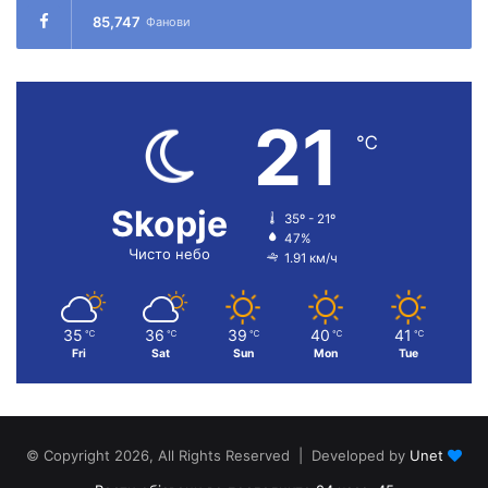
85,747
Фанови
21
℃
Skopje
35º - 21º
47%
Чисто небо
1.91 км/ч
35
36
39
40
41
℃
℃
℃
℃
℃
Fri
Sat
Sun
Mon
Tue
© Copyright 2026, All Rights Reserved | Developed by
Unet