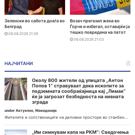
Зеленски во сабота доаѓа во
Возач прегазил жена во
Белград
Ѓорче и избегал, оставајќи ја
тешко повредена на патот
06.08.2026 21:29
06.08.2026 21:03
НАЈЧИТАНИ
Околу 800 жители од улицата „Антон
Попов 1“ стравуваат дека ископите за
подземната сообраќајница кај „Лимак“
ќе ја загрозат безбедноста на нивната
зграда
under
Актуелно
,
Македонија
Жителите и сопствениците на деловни простори во станбен...
„Им симнувам капа на РКМ“: Сведочења