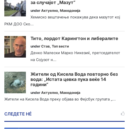
за случајот „Мазут“
under
Актуелно
,
Македонија
Хемиско вештачење покажува дека мазутот кој
РКМ ДОО Ско...
Тито, лордот Карингтон и либералите
under
Став
,
Топ вести
Денко Малески Марко Никезиќ, претседателот
на Сојузот н...
Жители од Кисела Вода повторно без
вода: „Истата цевка пука веќе 14
години“
under
Актуелно
,
Македонија
Жители на Кисела Вода преку објава во Фејсбук групата „...
СЛЕДЕТЕ НÉ