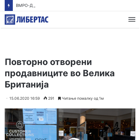
ВМРО-ДПМНЕ: Приказната на СДСМ за францускиот предлог ќе заврши како таа за мигранти за пари
М
Повторно отворени
продавниците во Велика
Британија
15.06.2020 16:59
291
Читање помалку од 1м