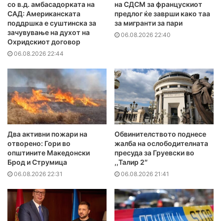
со в.д. амбасадорката на
на СДСМ за францускиот
САД: Американската
предлог ќе заврши како таа
поддршка е суштинска за
за мигранти за пари
зачувување на духот на
06.08.2026 22:40
Охридскиот договор
06.08.2026 22:44
Два активни пожари на
Обвинителството поднесе
отворено: Гори во
жалба на ослободителната
општините Македонски
пресуда за Груевски во
Брод и Струмица
,,Талир 2″
06.08.2026 22:31
06.08.2026 21:41