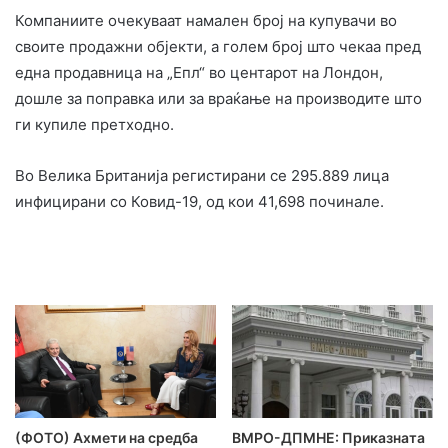
Компаниите очекуваат намален број на купувачи во
своите продажни објекти, а голем број што чекаа пред
една продавница на „Епл“ во центарот на Лондон,
дошле за поправка или за враќање на производите што
ги купиле претходно.
Во Велика Британија регистирани се 295.889 лица
инфицирани со Ковид-19, од кои 41,698 починале.
(ФОТО) Ахмети на средба
ВМРО-ДПМНЕ: Приказната