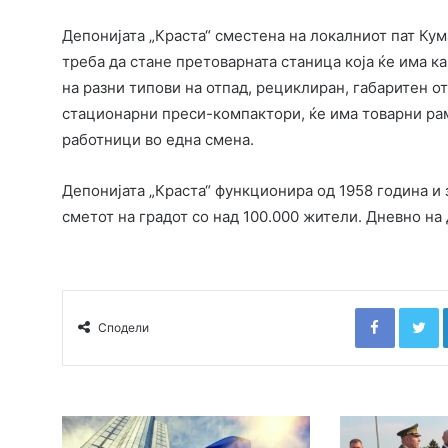
Депонијата „Краста“ сместена на локалниот пат Ку
треба да стане претоварната станица која ќе има ка
на разни типови на отпад, рециклиран, габаритен о
стационарни преси-компактори, ќе има товарни рамп
работници во една смена.
Депонијата „Краста“ функционира од 1958 година и 
сметот на градот со над 100.000 жители. Дневно на 
Faceboo
T
Сподели