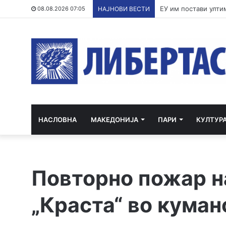
По речиси 30 годин
08.08.2026 07:05
НАЈНОВИ ВЕСТИ
НАСЛОВНА
МАКЕДОНИЈА
ПАРИ
КУЛТУР
Повторно пожар н
„Краста“ во куман