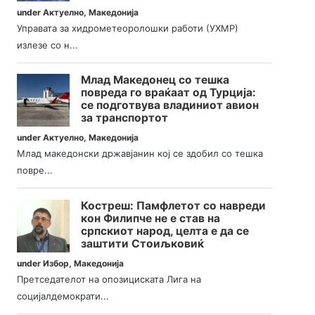
under
Актуелно
,
Македонија
Управата за хидрометеоролошки работи (УХМР)
излезе со н...
Млад Македонец со тешка
повреда го враќаат од Турција:
се подготвува владиниот авион
за транспортот
under
Актуелно
,
Македонија
Млад македонски државјанин кој се здобил со тешка
повре...
Костреш: Памфлетот со навреди
кон Филипче не е став на
српскиот народ, целта е да се
заштити Стоиљковиќ
under
Избор
,
Македонија
Претседателот на опозициската Лига на
социјалдемократи...