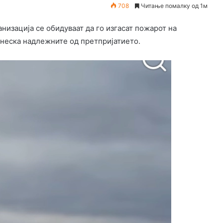
708
Читање помалку од 1м
низација се обидуваат да го изгасат пожарот на
денеска надлежните од претпријатието.