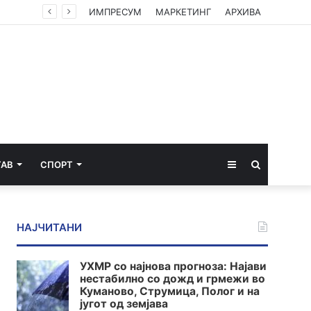
ИМПРЕСУМ
МАРКЕТИНГ
АРХИВА
Sidebar
Пребарај
ТАВ
СПОРТ
за
НАЈЧИТАНИ
УХМР со најнова прогноза: Најави
нестабилно со дожд и грмежи во
Куманово, Струмица, Полог и на
југот од земјава