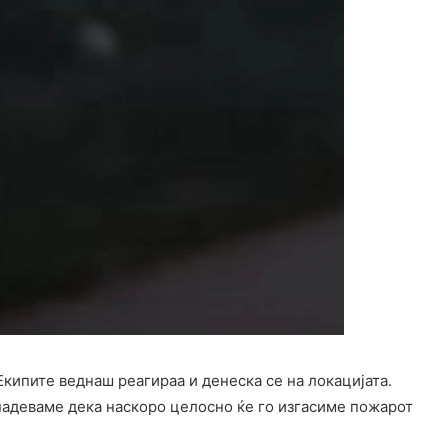
кипите веднаш реагираа и денеска се на локацијата.
 надеваме дека наскоро целосно ќе го изгасиме пожарот