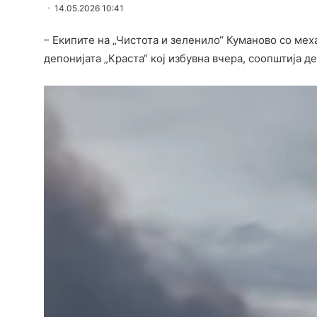
14.05.2026 10:41
– Екипите на „Чистота и зеленило“ Куманово со меха
депонијата „Краста“ кој избувна вчера, соопштија 