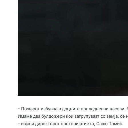
– Пожарот избувна в доцните попладневни часови. Е
Имаме два булдожери кои затрупуваат со земја, се
– изјави директорот претпријатието, Сашо Томиќ.