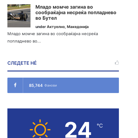
Младо момче загина во
сообраќајна несреќа попладнево
во Бутел
under
Актуелно
,
Македонија
Младо момче загина во сообраќајна несреќа
попладнево во...
СЛЕДЕТЕ НÉ
85,744
Фанови
24
℃