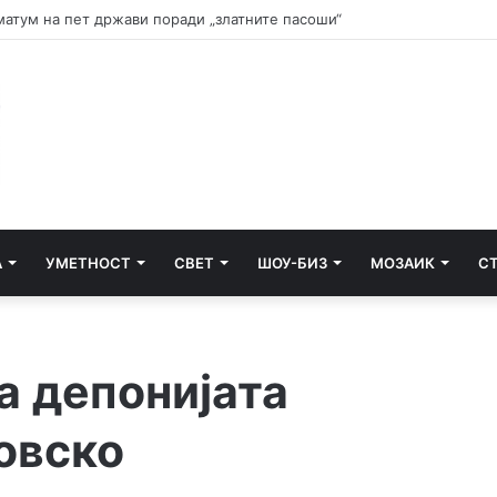
и почнува судењето за убиството на Тупак Шакур
А
УМЕТНОСТ
СВЕТ
ШОУ-БИЗ
МОЗАИК
С
а депонијата
овско