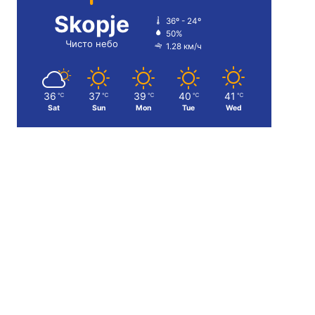
Skopje
36º - 24º
50%
Чисто небо
1.28 км/ч
36
37
39
40
41
℃
℃
℃
℃
℃
Sat
Sun
Mon
Tue
Wed