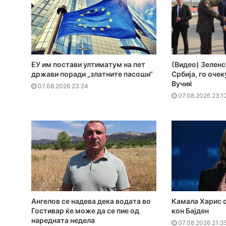
ЕУ им постави ултиматум на пет
(Видео) Зеленс
држави поради „златните пасоши“
Србија, го оче
Вучиќ
07.08.2026 23:24
07.08.2026 23:1
Ангелов се надева дека водата во
Камала Харис с
Гостивар ќе може да се пие од
кон Бајден
наредната недела
07.08.2026 21:3