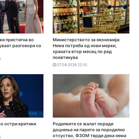
ки пристигна во
Министерството за економија:
куваат разговори со
Нема потреба од нови мерки,
храната втор месец по ред
поевтинува
2
07.08.2026 22:10
о остри критики
Родилките се жалат поради
доцнење на парите за породилно
отсуство, ФЗОМ тврди дека нема
5