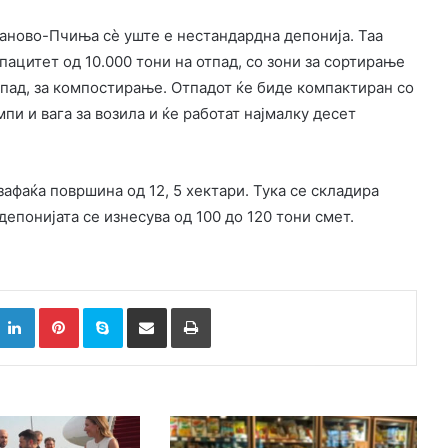
маново-Пчиња сè уште е нестандардна депонија. Таа
пацитет од 10.000 тони на отпад, со зони за сортирање
тпад, за компостирање. Отпадот ќе биде компактиран со
и и вага за возила и ќе работат најмалку десет
зафаќа површина од 12, 5 хектари. Тука се складира
депонијата се изнесува од 100 до 120 тони смет.
k
witter
LinkedIn
Pinterest
Skype
Сподели преку Е-маил
Испринтај