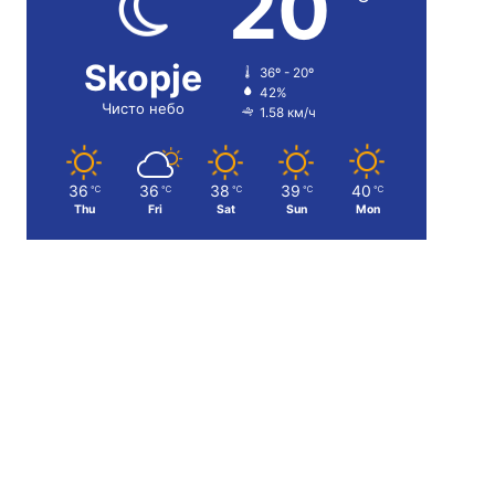
20
Skopje
36º - 20º
42%
Чисто небо
1.58 км/ч
36
36
38
39
40
℃
℃
℃
℃
℃
Thu
Fri
Sat
Sun
Mon