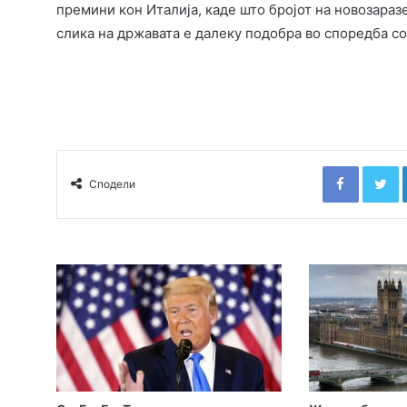
премини кон Италија, каде што бројот на новозара
слика на државата е далеку подобра во споредба с
Faceboo
T
Сподели