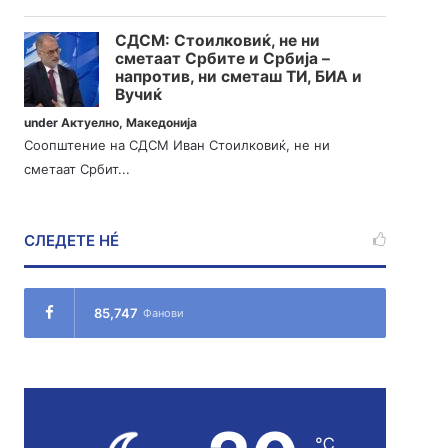
СДСМ: Стоилковиќ, не ни
сметаат Србите и Србија –
напротив, ни сметаш ТИ, БИА и
Вучиќ
under
Актуелно
,
Македонија
Соопштение на СДСМ Иван Стоилковиќ, не ни
сметаат Србит...
СЛЕДЕТЕ НÉ
85,747
Фанови
℃