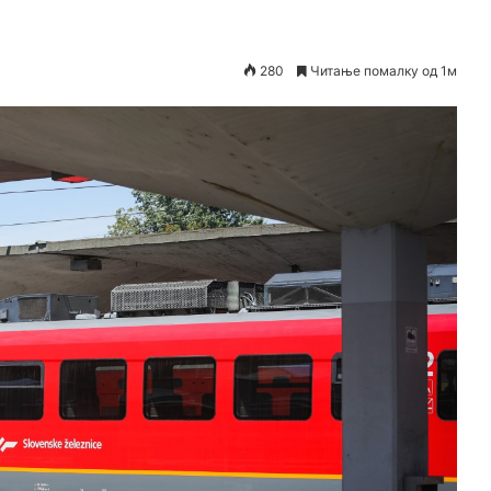
280
Читање помалку од 1м