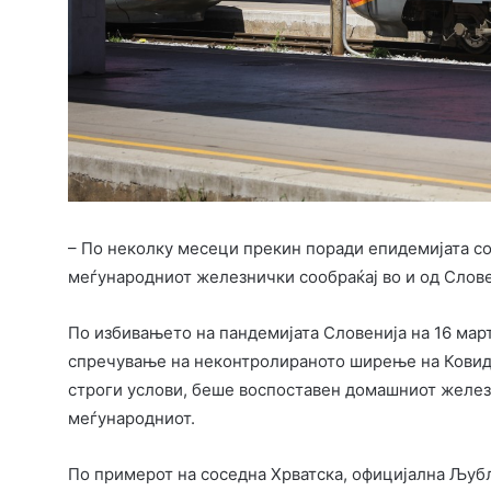
– По неколку месеци прекин поради епидемијата со
меѓународниот железнички сообраќај во и од Слове
По избивањето на пандемијата Словенија на 16 март
спречување на неконтролираното ширење на Ковид-1
строги услови, беше воспоставен домашниот железн
меѓународниот.
По примерот на соседна Хрватска, официјална Љубљ