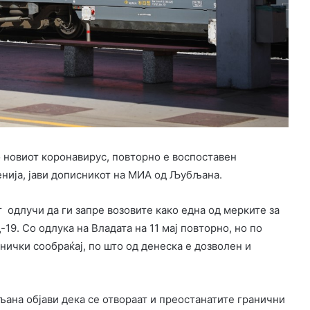
 новиот коронавирус, повторно е воспоставен
нија, јави дописникот на МИА од Љубљана.
 одлучи да ги запре возовите како една од мерките за
9. Со одлука на Владата на 11 мај повторно, но по
ички сообраќај, по што од денеска е дозволен и
ана објави дека се отвораат и преостанатите гранични