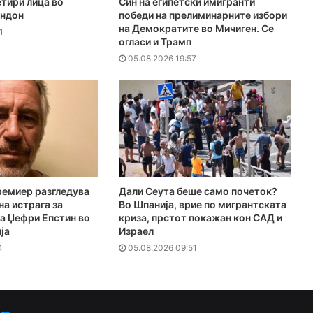
тири лица во
Син на египетски имигранти
ондон
победи на прелиминарните избори
на Демократите во Мичиген. Се
1
огласи и Трамп
05.08.2026 19:57
ремиер разгледува
Дали Сеута беше само почеток?
на истрага за
Во Шпанија, врие по мигрантската
а Џефри Епстин во
криза, прстот покажан кон САД и
ја
Израел
4
05.08.2026 09:51