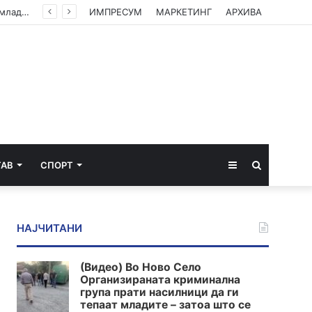
(Видео) Во Ново Село Организираната криминална група прати насилници да ги тепаат младите – затоа што се плашат од вистината
ИМПРЕСУМ
МАРКЕТИНГ
АРХИВА
Sidebar
Пребарај
ТАВ
СПОРТ
за
НАЈЧИТАНИ
(Видео) Во Ново Село
Организираната криминална
група прати насилници да ги
тепаат младите – затоа што се