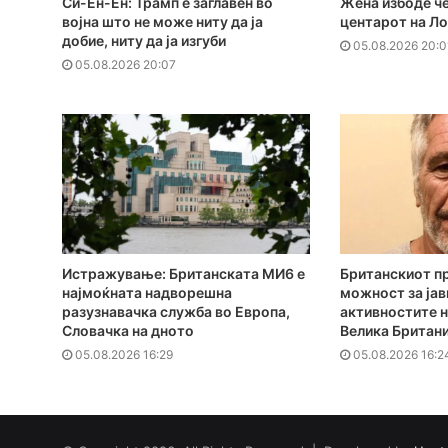
Си-Ен-Ен: Трамп е заглавен во
Жена избоде че
војна што не може ниту да ја
центарот на Л
добие, ниту да ја изгуби
05.08.2026 20:0
05.08.2026 20:07
Истражување: Британската МИ6 е
Британскиот п
најмоќната надворешна
можност за јав
разузнавачка служба во Европа,
активностите н
Словачка на дното
Велика Британи
05.08.2026 16:29
05.08.2026 16:2