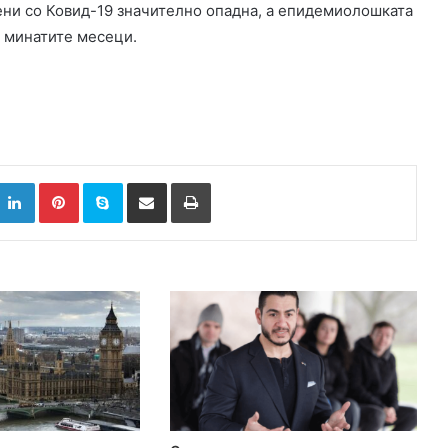
зени со Ковид-19 значително опадна, а епидемиолошката
о минатите месеци.
k
witter
LinkedIn
Pinterest
Skype
Сподели преку Е-маил
Испринтај