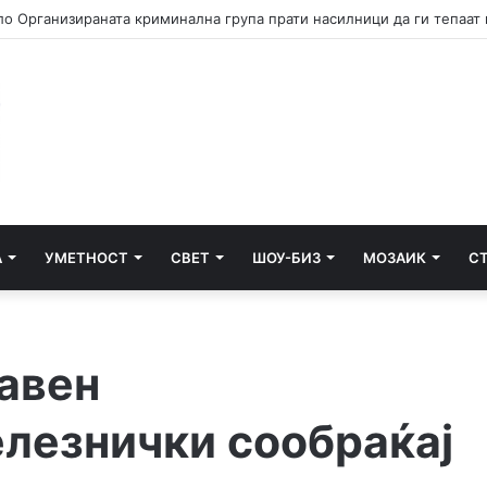
А
УМЕТНОСТ
СВЕТ
ШОУ-БИЗ
МОЗАИК
С
авен
лезнички сообраќај