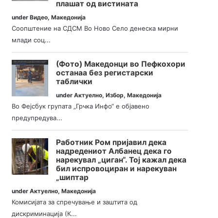
плашат од вистината
under
Видео
,
Македонија
Соопштение на СДСМ Во Ново Село денеска мирни
млади соц...
(Фото) Македонци во Пефкохори
останаа без регистарски
таблички
under
Актуелно
,
Избор
,
Македонија
Во Фејсбук групата „Грчка Инфо“ е објавено
предупредува...
Работник Ром пријавил дека
надредениот Албанец дека го
нарекувал „циган“. Тој кажал дека
бил испровоциран и нарекуван
„шиптар
under
Актуелно
,
Македонија
Комисијата за спречување и заштита од
дискриминација (К...