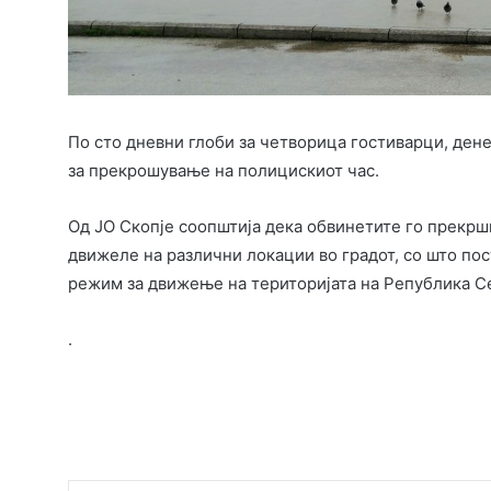
По сто дневни глоби за четворица гостиварци, ден
за прекрошување на полицискиот час.
Од ЈО Скопје соопштија дека обвинетите го прекрш
движеле на различни локации во градот, со што пос
режим за движење на територијата на Република С
.