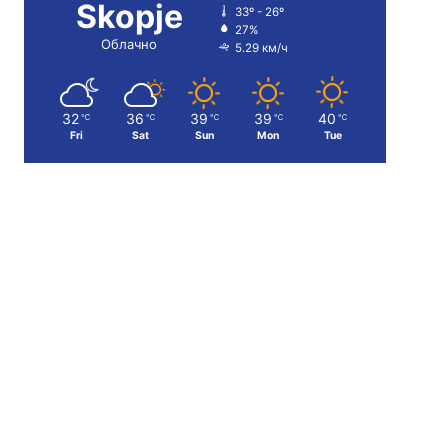
Skopje
33º - 26º
27%
Облачно
5.29 км/ч
32
36
39
39
40
℃
℃
℃
℃
℃
Fri
Sat
Sun
Mon
Tue