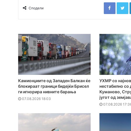
Faceboo
T
Сподели
Камионџиите од Западен Балкан ќе
УХМР со најнов
блокираат граници бидејќи Брисел
нестабилно со 
ги игнорира нивните барања
Куманово, Стру
југот од земјав
07.08.2026 18:03
07.08.2026 17:3