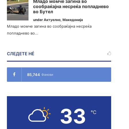
Младо момче загина во
сообраќајна несреќа попладнево
во Бутел
under
Актуелно
,
Македонија
Младо момче загина во сообраќајна несреќа
попладнево во...
СЛЕДЕТЕ НÉ
85,744
Фанови
33
℃