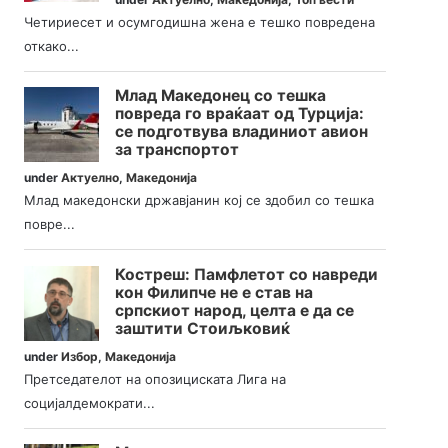
Четириесет и осумгодишна жена е тешко повредена
откако...
Млад Македонец со тешка
повреда го враќаат од Турција:
се подготвува владиниот авион
за транспортот
under
Актуелно
,
Македонија
Млад македонски државјанин кој се здобил со тешка
повре...
Костреш: Памфлетот со навреди
кон Филипче не е став на
српскиот народ, целта е да се
заштити Стоиљковиќ
under
Избор
,
Македонија
Претседателот на опозициската Лига на
социјалдемократи...