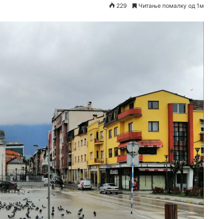
229
Читање помалку од 1м