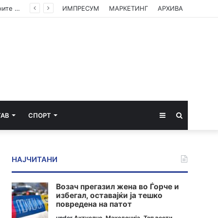
Камионџиите од Западен Балкан ќе блокираат граници бидејќи Брисел ги игнорира нивните барања
ИМПРЕСУМ
МАРКЕТИНГ
АРХИВА
Sidebar
Пребарај
ТАВ
СПОРТ
за
НАЈЧИТАНИ
Возач прегазил жена во Ѓорче и
избегал, оставајќи ја тешко
повредена на патот
under
Актуелно
,
Македонија
,
Топ вести