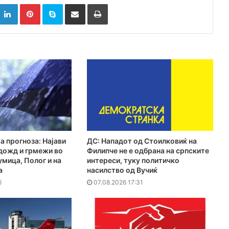
k
witter
LinkedIn
Pinterest
Skype
Сподели преку Е-маил
Испринтај
а прогноза: Најави
ДС: Нападот од Стоилковиќ на
дожд и грмежи во
Филипче не е одбрана на српските
мица, Полог и на
интереси, туку политичко
а
насилство од Вучиќ
6
07.08.2026 17:31