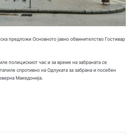
еска предложи Основното јавно обвинителство Гостивар
иле полицискиот час и за време на забраната се
тапиле спротивно на Одлуката за забрана и посебен
еверна Македонија.