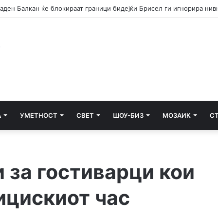
А
УМЕТНОСТ
СВЕТ
ШОУ-БИЗ
МОЗАИК
С
 за гостиварци кои
ицискиот час