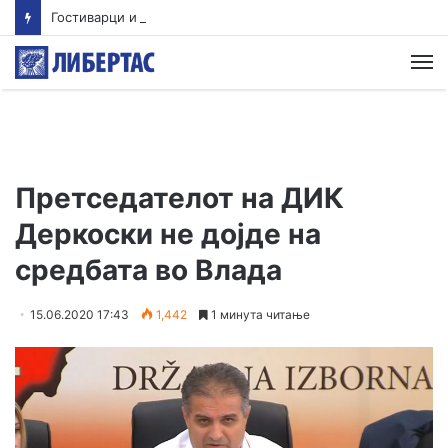
Гостиварци и натаму без пивка вода
М
Претседателот на ДИК
Деркоски не дојде на
средбата во Влада
15.06.2020 17:43
1,442
1 минута читање