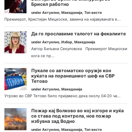
Брисел работно
under
Актуелно
,
Македонија
,
Топ вести
Премиерот, Христијан Мицкоски, замина на најавуваната е...
Да го прославиме талогот на фекалиите
under
Актуелно
,
Избор
,
Македонија
Автор Биљана Секуловска Премиерот Мицкоски
кога се пр...
Пукале со автоматско оружје кон
куќата на поранешниот шеф на СВР
Тетово
under
Актуелно
,
Македонија
Утрово во СВР Тетово било пријавено дека околу 04:20 ча...
Пожар кај Волково во кој изгоре и куќа
се става под контрола, нов пожар
избувна зад Водно
under
Актуелно
,
Македонија
,
Топ вести