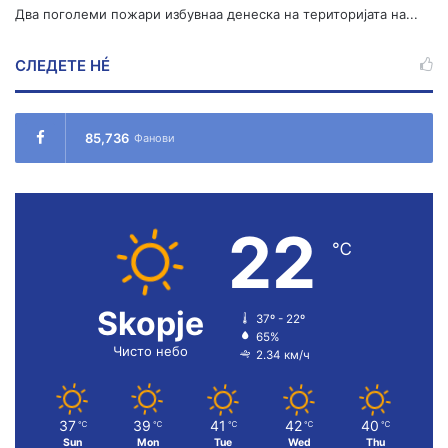
Два поголеми пожари избувнаа денеска на територијата на...
СЛЕДЕТЕ НÉ
85,736
Фанови
22
℃
Skopje
37º - 22º
65%
Чисто небо
2.34 км/ч
37
39
41
42
40
℃
℃
℃
℃
℃
Sun
Mon
Tue
Wed
Thu