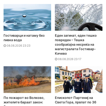
Гостиварци и натаму без
Еден загинат, еден тешко
пивка вода
повреден – Тешка
сообраќајна несреќа на
08.08.2026 23:23
магистралата Гостивар-
Кичево
08.08.2026 23:17
По пожарот во Волково,
Епископот Партениј на
жителите бараат закон:
Света Гора, првпат по 36