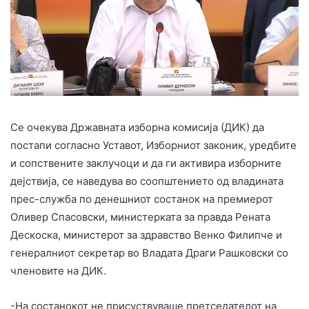
Се очекува Државната изборна комисија (ДИК) да
постапи согласно Уставот, Изборниот законик, уредбите
и сопствените заклучоци и да ги активира изборните
дејствија, се наведува во соопштението од владината
прес-служба по денешниот состанок на премиерот
Оливер Спасовски, министерката за правда Рената
Дескоска, министерот за здравство Венко Филипче и
генералниот секретар во Владата Драги Рашковски со
членовите на ДИК.
-На состанокот не присуствуваше претседателот на