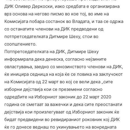
ДИК Оливер Деркоски, иако средбата е организирана
врз основа на негово писмо во кое тој, во име на
Комисијата побара состанок во Владата, и таа се одржа
со останатите членови на ДИК предводени од
потпретседателката Дитмире Шеху, стои во
соопштението.
Потпретседателката на ДИК, Дитмире Шеху
информирала дека денеска, согласно нејзините
овластувања, заедно со мнозинството членови на ДИК,
ќе иницира седница на која ќе се повика на заклучокот
на Kомисијата од 22 март во кој се вели дека „сите
изборни дејствија кои се преземени согласно
одредбите на Изборниот законик до 22 март 2020
година се сметаат за важечки и дека сите преостанати
дејствија кои произлегуваат од Изборниот законик ќе
бидат предвидени во ревидираниот роковник кој ДИК
ќе го донесе веднаш по укинувањето на вонредната