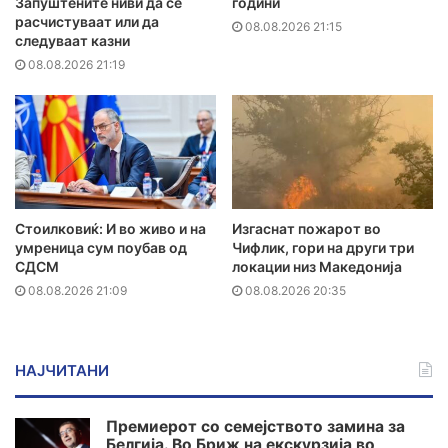
Запуштените ниви да се
години
расчистуваат или да
08.08.2026 21:15
следуваат казни
08.08.2026 21:19
Стоилковиќ: И во живо и на
Изгаснат пожарот во
умреница сум поубав од
Чифлик, гори на други три
СДСМ
локации низ Македонија
08.08.2026 21:09
08.08.2026 20:35
НАЈЧИТАНИ
Премиерот со семејството замина за
Белгија. Во Бриж на екскурзија во