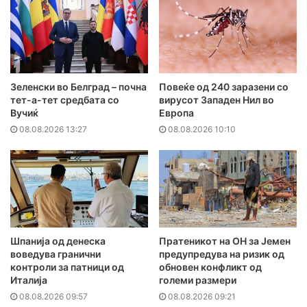
Зеленски во Белград – почна
Повеќе од 240 заразени со
тет-а-тет средбата со
вирусот Западен Нил во
Вучиќ
Европа
08.08.2026 13:27
08.08.2026 10:10
Шпанија од денеска
Пратеникот на ОН за Јемен
воведува гранични
предупредува на ризик од
контроли за патници од
обновен конфликт од
Италија
големи размери
08.08.2026 09:57
08.08.2026 09:21