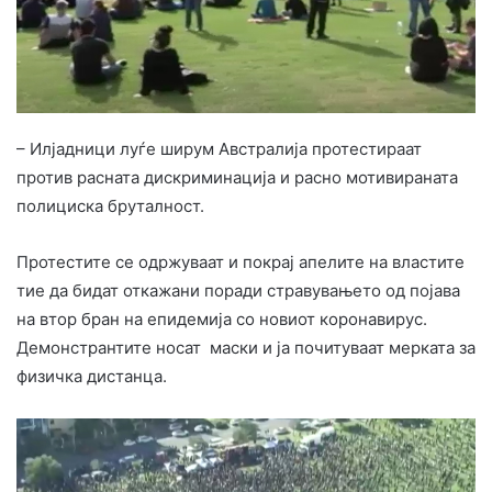
– Илјадници луѓе ширум Австралија протестираат
против расната дискриминација и расно мотивираната
полициска бруталност.
Протестите се одржуваат и покрај апелите на властите
тие да бидат откажани поради стравувањето од појава
на втор бран на епидемија со новиот коронавирус.
Демонстрантите носат маски и ја почитуваат мерката за
физичка дистанца.