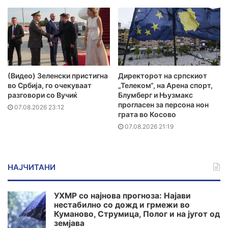
(Видео) Зеленски пристигна
Директорот на српскиот
во Србија, го очекуваат
„Телеком“, на Арена спорт,
разговори со Вучиќ
Блумберг и Њузмакс
прогласен за персона нон
07.08.2026 23:12
грата во Косово
07.08.2026 21:19
НАЈЧИТАНИ
УХМР со најнова прогноза: Најави
нестабилно со дожд и грмежи во
Куманово, Струмица, Полог и на југот од
земјава