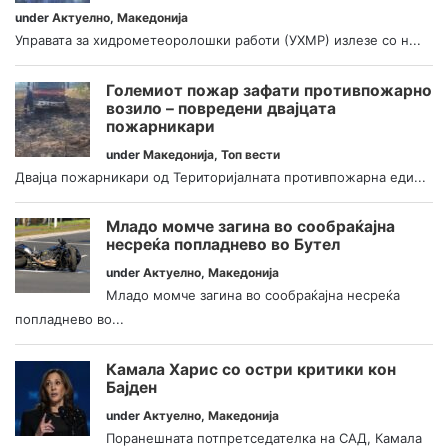
under
Актуелно
,
Македонија
Управата за хидрометеоролошки работи (УХМР) излезе со н...
Големиот пожар зафати противпожарно
возило – повредени двајцата
пожарникари
under
Македонија
,
Топ вести
Двајца пожарникари од Територијалната противпожарна еди...
Младо момче загина во сообраќајна
несреќа попладнево во Бутел
under
Актуелно
,
Македонија
Младо момче загина во сообраќајна несреќа
попладнево во...
Камала Харис со остри критики кон
Бајден
under
Актуелно
,
Македонија
Поранешната потпретседателка на САД, Камала