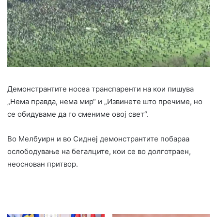
Демонстрантите носea транспаренти на кои пишува
„Нема правда, нема мир“ и „Извинете што пречиме, но
се обидуваме да го смениме овој свет“.
Во Мелбуирн и во Сиднеј демонстрантите побараа
ослободување на бегалците, кои се во долготраен,
неоснован притвор.