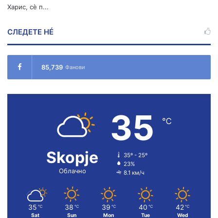
Харис, сè п...
СЛЕДЕТЕ НÉ
85,739
Фанови
35
℃
Skopje
35º - 25º
23%
Облачно
8.1 км/ч
35
38
39
40
42
℃
℃
℃
℃
℃
Sat
Sun
Mon
Tue
Wed