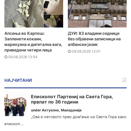
Апсења во Карпош:
ДУИ: 83 владини седници
Запленети кокаин,
без објавени записници на
марихуана и дигитална вага,
албански јазик
приведени четири лица
09.08.2026 13:01
09.08.2026 13:54
НАЈЧИТАНИ
Епископот Партениј на Света Гора,
првпат по 36 години
under
Актуелно
,
Македонија
„Ова е неговото прво доаѓање на Света Гора како
епископ...