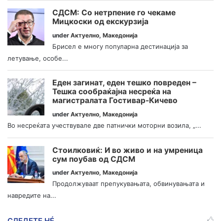
СДСМ: Со нетрпение го чекаме
Мицкоски од екскурзија
under
Актуелно
,
Македонија
Брисел е многу популарна дестинација за
летување, особе...
Еден загинат, еден тешко повреден –
Тешка сообраќајна несреќа на
магистралата Гостивар-Кичево
under
Актуелно
,
Македонија
Во несреќата учествувале две патнички моторни возила, „...
Стоилковиќ: И во живо и на умреница
сум поубав од СДСМ
under
Актуелно
,
Македонија
Продолжуваат препукувањата, обвинувањата и
навредите на...
СЛЕДЕТЕ НÉ