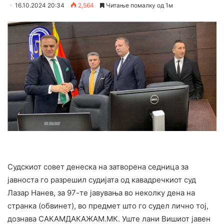
16.10.2024 20:34
2,564
Читање помалку од 1м
Судскиот совет денеска на затворена седница за
јавноста го разрешил судијата од кавадречкиот суд
Лазар Нанев, за 97-те јавувања во неколку дена на
странка (обвинет), во предмет што го судел лично тој,
дознава САКАМДАКАЖАМ.МК. Уште лани Вишиот јавен