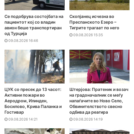
Се подобрува состојбата на
Скопјанец исчезна во
пациентот кој со владин
Преспанското Езеро –
авион беше транспортиран
Тигрите трагаат по него
од Турција
09.08.2026 15:35
09.08.2026 16:46
ЦУК со пресек до 13 часот:
Штерјова: Пратеник и возач
Активни пожари во
на градоначалник се меѓу
Аеродром, Илинден,
напаѓачите во Ново Село,
Босилово, Крива Паланка и
Обвинителството свесно
Гостивар
одбива да реагира
09.08.2026 14:21
09.08.2026 14:19