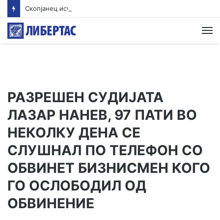
Скопјанец исчезна во Преспанското Езеро – Тигрите трагаат по него
М
РАЗРЕШЕН СУДИЈАТА
ЛАЗАР НАНЕВ, 97 ПАТИ ВО
НЕКОЛКУ ДЕНА СЕ
СЛУШНАЛ ПО ТЕЛЕФОН СО
ОБВИНЕТ БИЗНИСМЕН КОГО
ГО ОСЛОБОДИЛ ОД
ОБВИНЕНИЕ