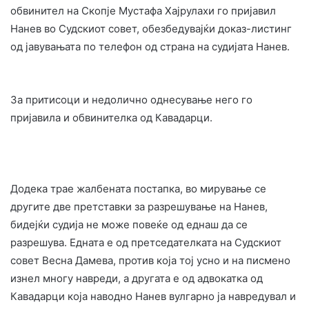
обвинител на Скопје Мустафа Хајрулахи го пријавил
Нанев во Судскиот совет, обезбедувајќи доказ-листинг
од јавувањата по телефон од страна на судијата Нанев.
За притисоци и недолично однесување него го
пријавила и обвинителка од Кавадарци.
Додека трае жалбената постапка, во мирување се
другите две претставки за разрешување на Нанев,
бидејќи судија не може повеќе од еднаш да се
разрешува. Едната е од претседателката на Судскиот
совет Весна Дамева, против која тој усно и на писмено
изнел многу навреди, а другата е од адвокатка од
Кавадарци која наводно Нанев вулгарно ја навредувал и