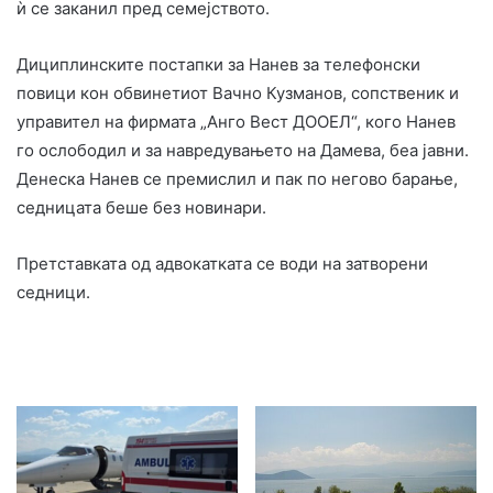
ѝ се заканил пред семејството.
Дициплинските постапки за Нанев за телефонски
повици кон обвинетиот Вачно Кузманов, сопственик и
управител на фирмата „Анго Вест ДООЕЛ“, кого Нанев
го ослободил и за навредувањето на Дамева, беа јавни.
Денеска Нанев се премислил и пак по негово барање,
седницата беше без новинари.
Претставката од адвокатката се води на затворени
седници.