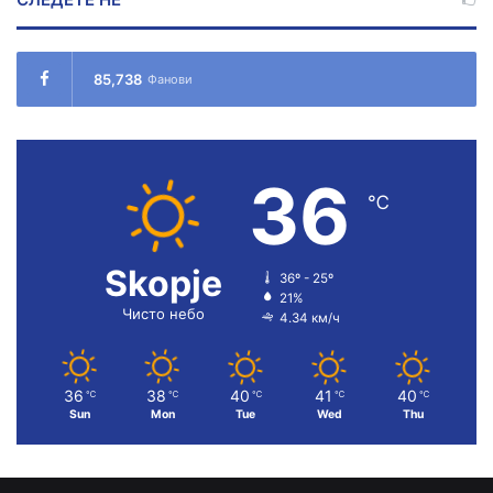
85,738
Фанови
36
℃
Skopje
36º - 25º
21%
Чисто небо
4.34 км/ч
36
38
40
41
40
℃
℃
℃
℃
℃
Sun
Mon
Tue
Wed
Thu