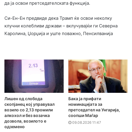
да ја освои претседателската функција.
Си-Ен-Ен предвиде дека Трамп ќе освои неколку
клучни колебливи држави – вклучувајќи ги Северна
Каролина, Џорџија и уште поважно, Пенсилванија
Лишен од слобода
Бака ја прифати
скопјанец кој управувал
номинацијата за
возило со 2,13 промили
претседател на Унгарија,
алкохол и без возачка
соопши Маѓар
дозвола, возилото е
09.08.2026 11:47
одземено