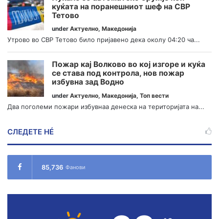
куќата на поранешниот шеф на СВР
Тетово
under
Актуелно
,
Македонија
Утрово во СВР Тетово било пријавено дека околу 04:20 ча...
Пожар кај Волково во кој изгоре и куќа
се става под контрола, нов пожар
избувна зад Водно
under
Актуелно
,
Македонија
,
Топ вести
Два поголеми пожари избувнаа денеска на територијата на...
СЛЕДЕТЕ НÉ
85,736
Фанови