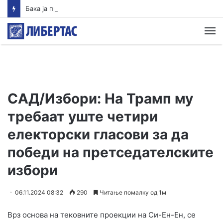
Бака ја прифати номинацијата за претседател на Унгарија, соопши Маѓар
М
САД/Избори: На Трамп му
требаат уште четири
електорски гласови за да
победи на претседателските
избори
06.11.2024 08:32
290
Читање помалку од 1м
Врз основа на тековните проекции на Си-Ен-Ен, се