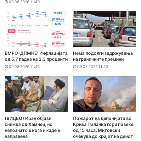
09.08.2026 11:49
ВМРО-ДПМНЕ: Инфлацијата
Нема подолги задржувања
од 5,7 падна на 2,3 проценти
на граничните премини
09.08.2026 11:46
09.08.2026 11:43
(ВИДЕО) Иран објави
Пожарот на депонијата во
снимка од Хамнеи, но
Крива Паланка гори повеќе
непознато е кога и каде е
од 15 часа: Митовски
направена
очекува до крајот на денот