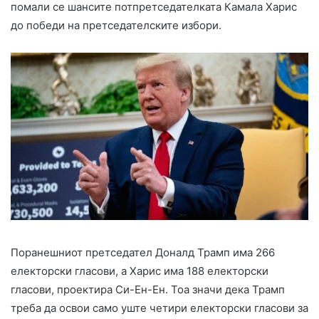
помали се шансите потпретседателката Камала Харис
до победи на претседателските избори.
Поранешниот претседател Доналд Трамп има 266
електорски гласови, а Харис има 188 електорски
гласови, проектира Си-Ен-Ен. Тоа значи дека Трамп
треба да освои само уште четири електорски гласови за