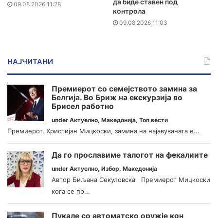
да биде ставен под
09.08.2026 11:28
контрола
09.08.2026 11:03
НАЈЧИТАНИ
Премиерот со семејството замина за
Белгија. Во Бриж на екскурзија во
Брисел работно
under
Актуелно
,
Македонија
,
Топ вести
Премиерот, Христијан Мицкоски, замина на најавуваната е...
Да го прославиме талогот на фекалиите
under
Актуелно
,
Избор
,
Македонија
Автор Биљана Секуловска Премиерот Мицкоски
кога се пр...
Пукале со автоматско оружје кон