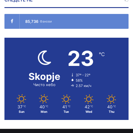
85,736
Фанови
23
℃
Skopje
37º - 22º
58%
Чисто небо
2.57 км/ч
37
40
41
42
40
℃
℃
℃
℃
℃
Sun
Mon
Tue
Wed
Thu