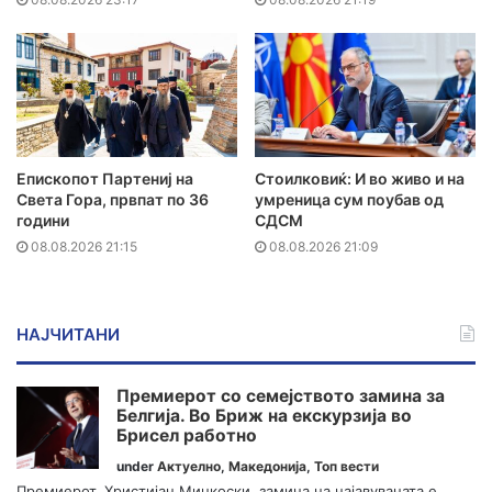
Епископот Партениј на
Стоилковиќ: И во живо и на
Света Гора, првпат по 36
умреница сум поубав од
години
СДСМ
08.08.2026 21:15
08.08.2026 21:09
НАЈЧИТАНИ
Премиерот со семејството замина за
Белгија. Во Бриж на екскурзија во
Брисел работно
under
Актуелно
,
Македонија
,
Топ вести
Премиерот, Христијан Мицкоски, замина на најавуваната е...