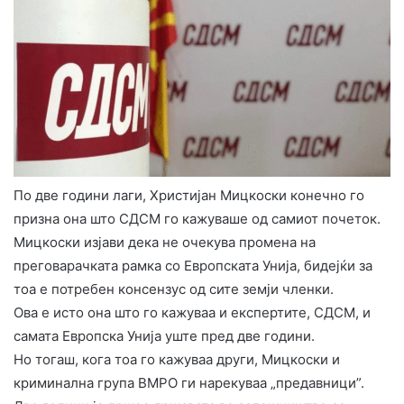
По две години лаги, Христијан Мицкоски конечно го
призна она што СДСМ го кажуваше од самиот почеток.
Мицкоски изјави дека не очекува промена на
преговарачката рамка со Европската Унија, бидејќи за
тоа е потребен консензус од сите земји членки.
Ова е исто она што го кажуваа и експертите, СДСМ, и
самата Европска Унија уште пред две години.
Но тогаш, кога тоа го кажуваа други, Мицкоски и
криминална група ВМРО ги нарекуваа „предавници”.