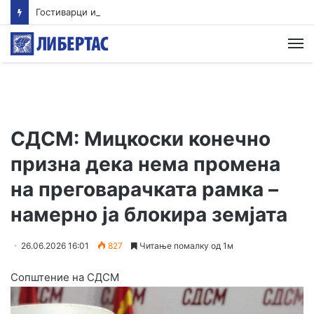
Гостиварци и натаму без пивка вода
М
СДСМ: Мицкоски конечно
призна дека нема промена
на преговарачката рамка –
намерно ја блокира земјата
26.06.2026 16:01
827
Читање помалку од 1м
Сопштение на СДСМ