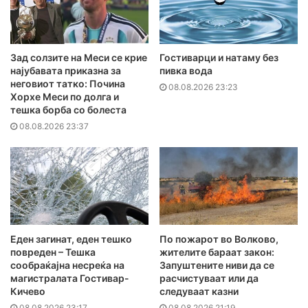
Зад солзите на Меси се крие
Гостиварци и натаму без
најубавата приказна за
пивка вода
неговиот татко: Почина
08.08.2026 23:23
Хорхе Меси по долга и
тешка борба со болеста
08.08.2026 23:37
Еден загинат, еден тешко
По пожарот во Волково,
повреден – Тешка
жителите бараат закон:
сообраќајна несреќа на
Запуштените ниви да се
магистралата Гостивар-
расчистуваат или да
Кичево
следуваат казни
08.08.2026 23:17
08.08.2026 21:19