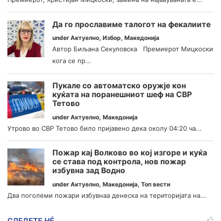
Да го прославиме талогот на фекалиите
under
Актуелно
,
Избор
,
Македонија
Автор Биљана Секуловска Премиерот Мицкоски
кога се пр...
Пукале со автоматско оружје кон
куќата на поранешниот шеф на СВР
Тетово
under
Актуелно
,
Македонија
Утрово во СВР Тетово било пријавено дека околу 04:20 ча...
Пожар кај Волково во кој изгоре и куќа
се става под контрола, нов пожар
избувна зад Водно
under
Актуелно
,
Македонија
,
Топ вести
Два поголеми пожари избувнаа денеска на територијата на...
СЛЕДЕТЕ НÉ