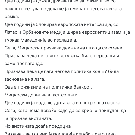
Две години ја држеа државата во заложништво со
лажното ветување дека ќе ја сменат преговарачката
рамка.
Две години ја блокираа европската интеграција, со
Латас и Орбановите медији ширеа евроскептицизам и ја
туркаа Македонија во изолација.
Сега, Мицкоски признава дека нема што да се смени.
Признава дека неговите ветувања биле нереални и
само пропаганда.
Признава дека целата негова политика кон ЕУ била
заснована на лага.
Ова е признание на политички банкрот.
Мицкоски дојде на власт со лаги.
Две години ја водеше државата во погрешна насока.
Сега, кога нема повеќе каде да се крие, е принуден да
ја признае вистината.
Но вистината доаѓа предоцна.
За овие две години Македонија изгуби драгоцено