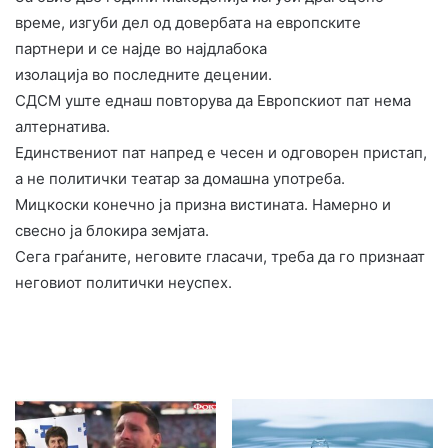
време, изгуби дел од довербата на европските
партнери и се најде во најдлабока
изолација во последните децении.
СДСМ уште еднаш повторува да Европскиот пат нема
алтернатива.
Единствениот пат напред е чесен и одговорен пристап,
а не политички театар за домашна употреба.
Мицкоски конечно ја призна вистината. Намерно и
свесно ја блокира земјата.
Сега граѓаните, неговите гласачи, треба да го признаат
неговиот политички неуспех.