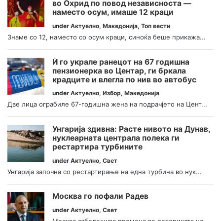
во Охрид по повод независноста —
наместо осум, имаше 12 краци
under
Актуелно
,
Македонија
,
Топ вести
Знаме со 12, наместо со осум краци, синоќа беше прикажа...
Ѝ го украле ранецот на 67 годишна
пензионерка во Центар, ги бркала
крадците и влегла по нив во автобус
under
Актуелно
,
Избор
,
Македонија
Две лица ограбиле 67-годишна жена на подрачјето на Цент...
Унгарија здивна: Расте нивото на Дунав,
нуклеарната централа полека ги
рестартира турбините
under
Актуелно
,
Свет
Унгарија започна со рестартирање на една турбина во нук...
Москва го пофали Радев
under
Актуелно
,
Свет