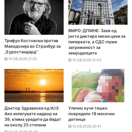
ВМРО-ДПМНЕ: Заев од
јахта диктира ниски цени за
Трифун Костовски против
пиперката, а СДС глуми
Македонија во Стразбур за
загриженост за
„Еуростандард“
земјоделците
10.08.2026 21:20
10.08.2026 21:03
Доктор Здравески од ИЈЗ:
Улично куче тешко
Ако излегувате надвор на
повредило 18 месечно
39, клима уредите да бидат
детенце
на околу 25 степени
10.08.2026 20:41
10.08.2026 20:46