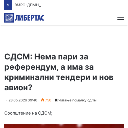
ВМРО-ДПМНЕ: Заев од јахта диктира ниски цени за пиперката, а СДС глуми загриженост за земјоделците
М
СДСМ: Нема пари за
референдум, а има за
криминални тендери и нов
авион?
28.05.2026 09:40
750
Читање помалку од 1м
Соопштение на СДСМ;