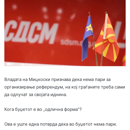
Владата на Мицкоски признава дека нема пари за
организирање референдум, на кој граѓаните треба сами
да одлучат за својата иднина.
Кога буџетот е во „одлична форма”?
Ова е уште една потврда дека во буџетот нема пари.