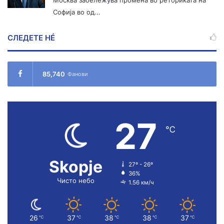
Москва забележува промена во реториката на
Софија во од...
СЛЕДЕТЕ НÉ
85,740
Фанови
27
℃
Skopje
27º - 26º
36%
Чисто небо
1.56 км/ч
26
37
38
38
37
℃
℃
℃
℃
℃