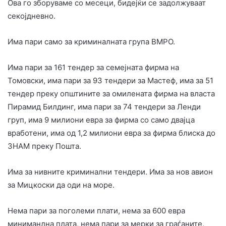
Ова го зборуваме со месеци, бидејќи се задолжуваат
секојдневно.
Има пари само за криминалната група ВМРО.
Има пари за 161 тендер за семејната фирма на
Томовски, има пари за 93 тендери за Мастеф, има за 51
тендер преку општините за омилената фирма на власта
Пирамид Билдинг, има пари за 74 тендери за Ленди
груп, има 9 милиони евра за фирма со само двајца
вработени, има од 1,2 милиони евра за фирма блиска до
ЗНАМ преку Пошта.
Има за нивните криминални тендери. Има за нов авион
за Мицкоски да оди на море.
Нема пари за поголеми плати, нема за 600 евра
миниманлна плата, нема пари за мерки за граѓаните,