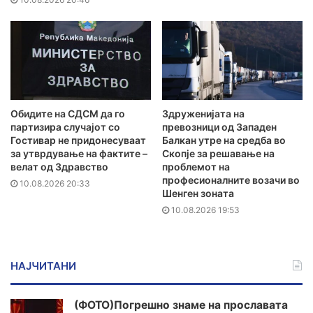
Обидите на СДСМ да го
Здруженијата на
партизира случајот со
превозници од Западен
Гостивар не придонесуваат
Балкан утре на средба во
за утврдување на фактите –
Скопје за решавање на
велат од Здравство
проблемот на
професионалните возачи во
10.08.2026 20:33
Шенген зоната
10.08.2026 19:53
НАЈЧИТАНИ
(ФОТО)Погрешно знаме на прославата