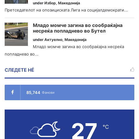
under
Избор
,
Македонија
Претседателот на опозициската Лига на социјалдемократи...
Младо момче загина во сообраќајна
несреќа попладнево во Бутел
under
Актуелно
,
Македонија
Младо момче загина во сообраќајна несреќа
попладнево во...
СЛЕДЕТЕ НÉ
85,744
Фанови
27
℃