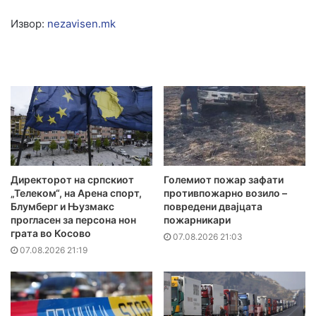
Извор:
nezavisen.mk
Директорот на српскиот
Големиот пожар зафати
„Телеком“, на Арена спорт,
противпожарно возило –
Блумберг и Њузмакс
повредени двајцата
прогласен за персона нон
пожарникари
грата во Косово
07.08.2026 21:03
07.08.2026 21:19