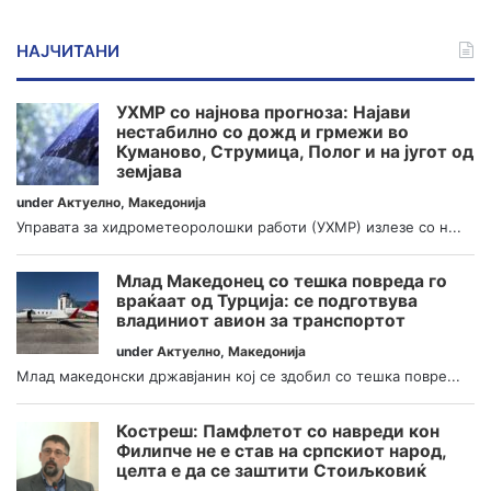
НАЈЧИТАНИ
УХМР со најнова прогноза: Најави
нестабилно со дожд и грмежи во
Куманово, Струмица, Полог и на југот од
земјава
under
Актуелно
,
Македонија
Управата за хидрометеоролошки работи (УХМР) излезе со н...
Млад Македонец со тешка повреда го
враќаат од Турција: се подготвува
владиниот авион за транспортот
under
Актуелно
,
Македонија
Млад македонски државјанин кој се здобил со тешка повре...
Костреш: Памфлетот со навреди кон
Филипче не е став на српскиот народ,
целта е да се заштити Стоиљковиќ