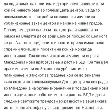
да води паметна политика и да привлече инвеститори
кои ќе инвестираат во големи Дата центри. За да го
овозможиме тоа потребни се законски измени за
урбанизирање вакви центри и начин на нивна градба.
Планираме да се направи тоа централизирано и во
рамки на Владата да се води целиот процес со цел кога
ќе доаѓаат потенцијалните инвеститори да имаат веќе
спремни локации и проекти на кои ќе можат да
инвестираат. Тоа ќе значи стотици милиони евра за
Македонија нови вработувања и раст на БДП. За таа цел
правиме измени во Законот за урбанистичко
планирање и Законот за градење кои се во финална
фаза со кои што овозможуваме Дата центри да се градат
во Македонија на организиранначин и тоа да значи нови
инвестиции, нови работни места и раст на БДП и да ги
следиме светските трендови во развојот на вештачката
интелегенција, појаснува вицепремиерот Николоски.