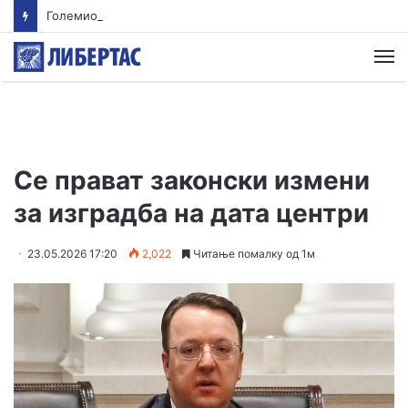
Големиот пожар зафати противпожарно возило – повредени двајцата пожарникари
М
Се прават законски измени
за изградба на дата центри
23.05.2026 17:20
2,022
Читање помалку од 1м