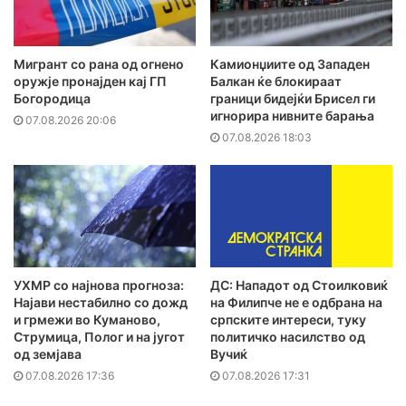
Мигрант со рана од огнено
Камионџиите од Западен
оружје пронајден кај ГП
Балкан ќе блокираат
Богородица
граници бидејќи Брисел ги
игнорира нивните барања
07.08.2026 20:06
07.08.2026 18:03
УХМР со најнова прогноза:
ДС: Нападот од Стоилковиќ
Најави нестабилно со дожд
на Филипче не е одбрана на
и грмежи во Куманово,
српските интереси, туку
Струмица, Полог и на југот
политичко насилство од
од земјава
Вучиќ
07.08.2026 17:36
07.08.2026 17:31