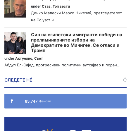
under
Став
,
Топ вести
Денко Малески Марко Никезиќ, претседателот
на Сојузот н...
Син на египетски имигранти победи на
прелиминарните избори на
Демократите во Мичиген. Се огласи и
Трамп
under
Актуелно
,
Свет
Абдул Ел-Сајед, прогресивен политички аутсајдер и поран...
СЛЕДЕТЕ НÉ
85,747
Фанови