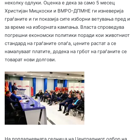
неколку одлуки. Оценка е дека за само 5 месец
Христијан Мицкоски и ВМРО-ДПМНЕ ги изневерија
граѓаните и ги показија сите изборни ветувања пред и
за време на изборната кампања. Власта спроведува
погрешни економски политики поради кои животниот
стандард на граѓаните опаѓа, цените растат а се
намалуваат платите, додека на грбот на граѓаните се
товарат нови долгови.
На попладневната седница на Централниот одбор на