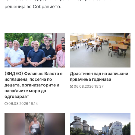
решенија во Собранието.
(ВИДЕО) Филипче: Власта е
Драстичен пад на запишани
исплашена, посегна по
првачиња годинава
децата, организаторите и
06.08.2026 15:37
напаѓачите мора да
одговараат
06.08.2026 16:14