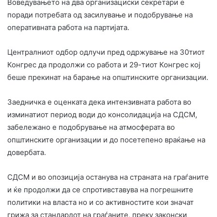
Воведувањето на два организациски секретари е
поради потребата од засилување и подобрување на
оперативната работа на партијата.
Централниот одбор одлучи пред одржување на 30тиот
Конгрес да продолжи со работа и 29-тиот Конгрес кој
беше прекинат на барање на општинските организации.
Заедничка е оценката дека интензивната работа во
изминатиот период води до консолидација на СДСМ,
забележано е подобрување на атмосферата во
општинските организации и до посетепено враќање на
довербата.
СДСМ и во опозиција останува на страната на граѓаните
и ќе продолжи да се спротивставува на погрешните
политики на власта но и со активностите кои значат
грижа за стандардот на граѓаните, преку законски