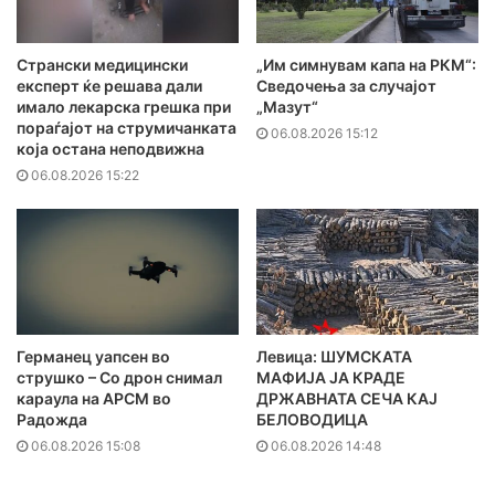
Странски медицински
„Им симнувам капа на РКМ“:
експерт ќе решава дали
Сведочења за случајот
имало лекарска грешка при
„Мазут“
пораѓајот на струмичанката
06.08.2026 15:12
која остана неподвижна
06.08.2026 15:22
Германец уапсен во
Левица: ШУМСКАТА
струшко – Со дрон снимал
МАФИЈА ЈА КРАДЕ
караула на АРСМ во
ДРЖАВНАТА СЕЧА КАЈ
Радожда
БЕЛОВОДИЦА
06.08.2026 15:08
06.08.2026 14:48