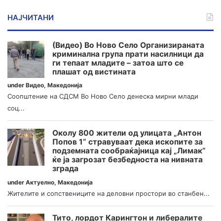
НАЈЧИТАНИ
(Видео) Во Ново Село Организираната
криминална група прати насилници да
ги тепаат младите – затоа што се
плашат од вистината
under
Видео
,
Македонија
Соопштение на СДСМ Во Ново Село денеска мирни млади
соц...
Околу 800 жители од улицата „Антон
Попов 1“ стравуваат дека ископите за
подземната сообраќајница кај „Лимак“
ќе ја загрозат безбедноста на нивната
зграда
under
Актуелно
,
Македонија
Жителите и сопствениците на деловни простори во станбен...
Тито, лордот Карингтон и либералите