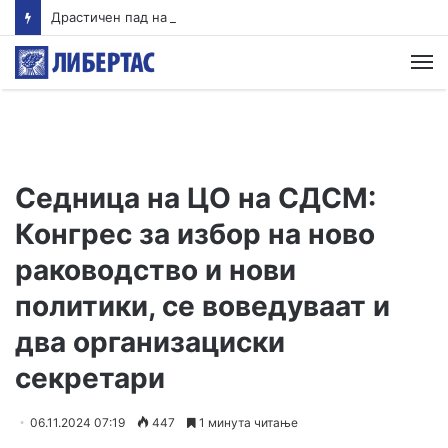
Драстичен пад на запишани првачиња годинава
М
Седница на ЦО на СДСМ:
Конгрес за избор на ново
раководство и нови
политики, се воведуваат и
два организациски
секретари
06.11.2024 07:19
447
1 минута читање