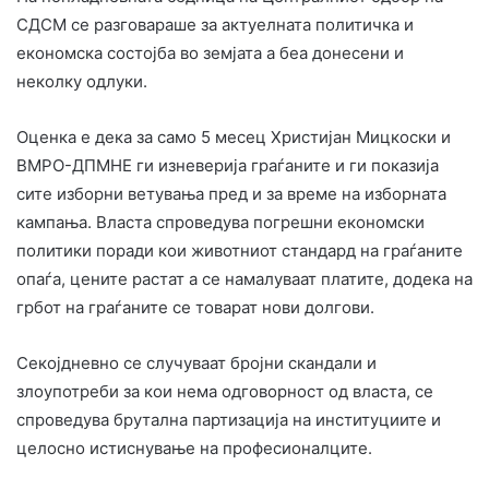
СДСМ се разговараше за актуелната политичка и
економска состојба во земјата а беа донесени и
неколку одлуки.
Оценка е дека за само 5 месец Христијан Мицкоски и
ВМРО-ДПМНЕ ги изневерија граѓаните и ги показија
сите изборни ветувања пред и за време на изборната
кампања. Власта спроведува погрешни економски
политики поради кои животниот стандард на граѓаните
опаѓа, цените растат а се намалуваат платите, додека на
грбот на граѓаните се товарат нови долгови.
Секојдневно се случуваат бројни скандали и
злоупотреби за кои нема одговорност од власта, се
спроведува брутална партизација на институциите и
целосно истиснување на професионалците.