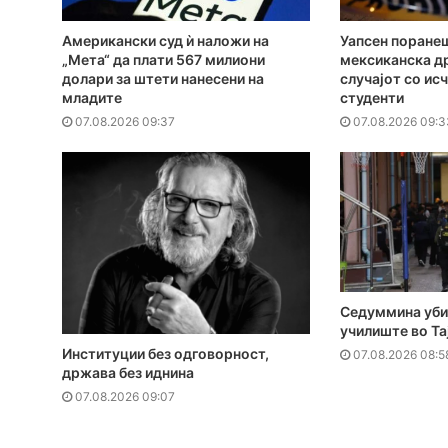
Американски суд ѝ наложи на
Уапсен поранеш
„Мета“ да плати 567 милиони
мексиканска д
долари за штети нанесени на
случајот со ис
младите
студенти
07.08.2026 09:37
07.08.2026 09:3
Седуммина уби
училиште во Та
Институции без одговорност,
07.08.2026 08:5
држава без иднина
07.08.2026 09:07