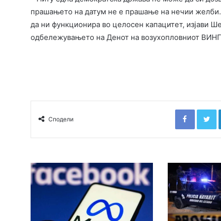
прашањето на датум не е прашање на нечии желби
да ни функционира во целосен капацитет, изјави Ш
одбележувањето на Денот на возухопловниот ВИНГ 
Faceboo
T
Сподели