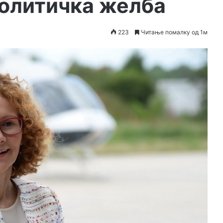
политичка желба
223
Читање помалку од 1м