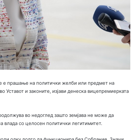
е е прашање на политички желби или предмет на
 во Уставот и законите, изјави денеска вицепремиерката
продолжува во недоглед зашто земјава не може да
а влада со целосен политички легитимитет.
воли олку долго да функционира без Собрание. Значи,