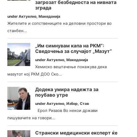
загрозат безбедноста на нивната
зграда
under
Актуелно
,
Македонија
Жителите и сопствениците на деловни простори во
станбен...
„Им симнувам капа на РКМ“:
Сведочења за случајот „Мазут“
under
Актуелно
,
Македонија
Хемиско вештачење покажува дека
мазутот кој РКМ ДОО Ско...
Додека умира надежта за
поубаво утре
under
Актуелно
,
Избор
,
Став
Ерол Ризаов Во некои држави
пишувачите на говори...
Странски медицински експерт ќе