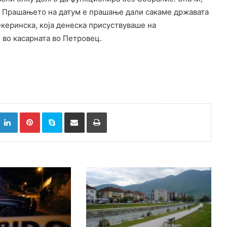
. Прашањето на датум е прашање дали сакаме државата
екеринска, која денеска присуствуваше на
во касарната во Петровец.
k
witter
LinkedIn
Pinterest
Skype
Сподели преку Е-маил
Испринтај