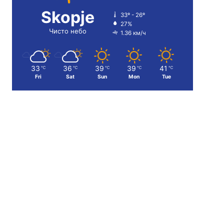
Skopje
33º - 26º
27%
Чисто небо
1.36 км/ч
33
36
39
39
41
℃
℃
℃
℃
℃
Fri
Sat
Sun
Mon
Tue