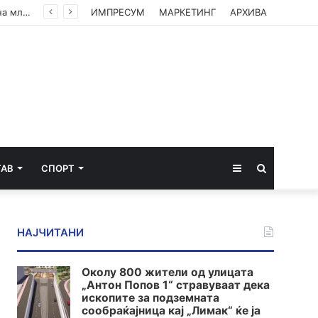
Американски суд ѝ наложи на „Мета“ да плати 567 милиони долари за штети нанесени на младите
ИМПРЕСУМ
МАРКЕТИНГ
АРХИВА
Sidebar
Пребарај
ТАВ
СПОРТ
за
НАЈЧИТАНИ
Околу 800 жители од улицата
„Антон Попов 1“ стравуваат дека
ископите за подземната
сообраќајница кај „Лимак“ ќе ја