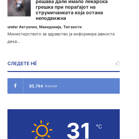
решава дали имало лекарска
грешка при пораѓајот на
струмичанката која остана
неподвижна
under
Актуелно
,
Македонија
,
Топ вести
Министерството за здравство ја информира јавноста
дека...
СЛЕДЕТЕ НÉ
85,744
Фанови
31
℃