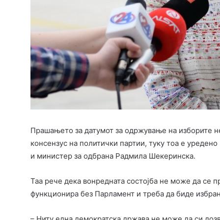
Прашањето за датумот за одржување на изборите н
консензус на политички партии, туку тоа е уредено
и министер за одбрана Радмила Шекеринска.
Таа рече дека вонредната состојба не може да се 
функционира без Парламент и треба да биде избран
– Ниту една демократска држава не може да си доз