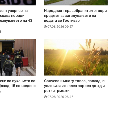
ен гувернер на
Народниот правобранител отвори
ржава поради
предмет за загадувањето на
чезнувањето на 43
водата во Гостивар
07.08.2026 09:27
3
ени во пукањето во
Сончево и многу топло, попладне
јланд, 15 повредени
услови за локален пороен дожд и
ретки грмежи
8
07.08.2026 08:46