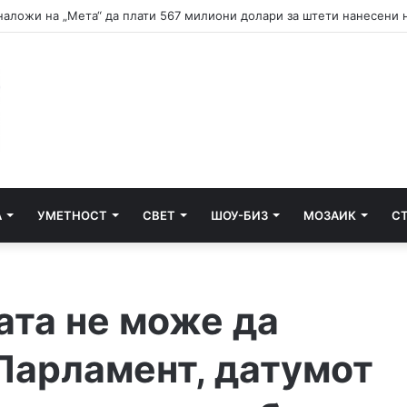
А
УМЕТНОСТ
СВЕТ
ШОУ-БИЗ
МОЗАИК
С
ата не може да
Парламент, датумот