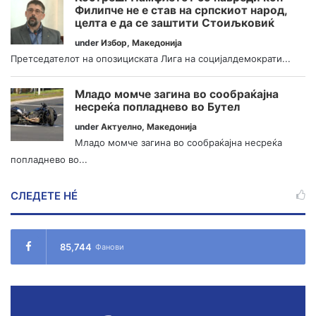
Филипче не е став на српскиот народ,
целта е да се заштити Стоиљковиќ
under
Избор
,
Македонија
Претседателот на опозициската Лига на социјалдемократи...
Младо момче загина во сообраќајна
несреќа попладнево во Бутел
under
Актуелно
,
Македонија
Младо момче загина во сообраќајна несреќа
попладнево во...
СЛЕДЕТЕ НÉ
85,744
Фанови