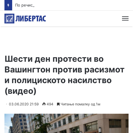
По речиси 30 години почнува судењето за убиството на Тупак Шакур
М
Шести ден протести во
Вашингтон против расизмот
и полициското насилство
(видео)
03.06.2020 21:59
494
Читање помалку од 1м