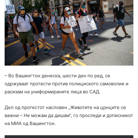
– Во Вашингтон денеска, шести ден по ред, се
одржуваат протести против полициското самоволие и
расизам на униформираните лица во САД.
Дел од протестот насловен „Животите на црнците се
важни – Не можам да дишам“, го проследи и дописникот
на МИА од Вашингтон.