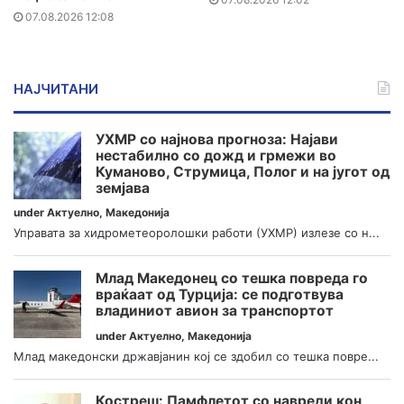
07.08.2026 12:08
НАЈЧИТАНИ
УХМР со најнова прогноза: Најави
нестабилно со дожд и грмежи во
Куманово, Струмица, Полог и на југот од
земјава
under
Актуелно
,
Македонија
Управата за хидрометеоролошки работи (УХМР) излезе со н...
Млад Македонец со тешка повреда го
враќаат од Турција: се подготвува
владиниот авион за транспортот
under
Актуелно
,
Македонија
Млад македонски државјанин кој се здобил со тешка повре...
Костреш: Памфлетот со навреди кон