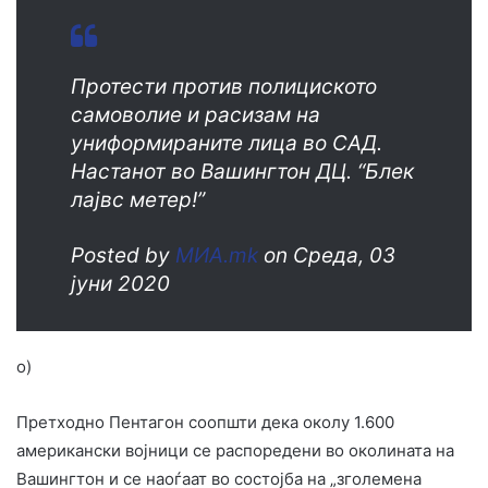
Протести против полициското
самоволие и расизам на
униформираните лица во САД.
Настанот во Вашингтон ДЦ. “Блек
лајвс метер!”
Posted by
MИА.mk
on Среда, 03
јуни 2020
о)
Претходно Пентагон соопшти дека околу 1.600
американски војници се распоредени во околината на
Вашингтон и се наоѓаат во состојба на „зголемена