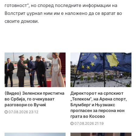
готовност“, но според последните информации на
Волстрит џурнал ним им е наложено да се вратат во
своите домови.
(Видео) Зеленски пристигна
Директорот на српскиот
во Србија, го очекуваат
„Телеком“, на Арена спорт,
разговори со Вучиќ
Блумберг и Њузмакс
прогласен за персона нон
07.08.2026 23:12
грата во Косово
07.08.2026 21:19